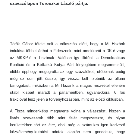
szavazólapon Toroczkai László pártja.
Török Gábor tétele volt a választás előtt, hogy a Mi Hazánk
indulása többet árthat a Fidesznek, mint amekkorát a DK-é vagy
az MKKP-é a Tiszának. Valóban így történt: a Demokratikus
Koalíció és a Kétfarkú Kutya Párt lényegében megsemmisült,
előbbi épphogy megugrotta az egy százalékot, utóbbinak pedig
még ez sem jött össze, így vissza kell fizetniük az állami
támogatást, miközben a Mi Hazánk a magas részvétel ellenére
stabil kispárt maradt a parlamentben, ugyanakkora, 6 fős
frakcióval lesz jelen a törvényhozásban, mint az előző ciklusban.
A Tisza mindenképp megnyerte volna a választást, hiszen a
listás szavazatok több mint felét megszerezte, és olyan
kerületekben tört az élre, ahol még a számukra igen kedvező
közvélemény-kutatási adatok alapján sem gondoltuk, hogy