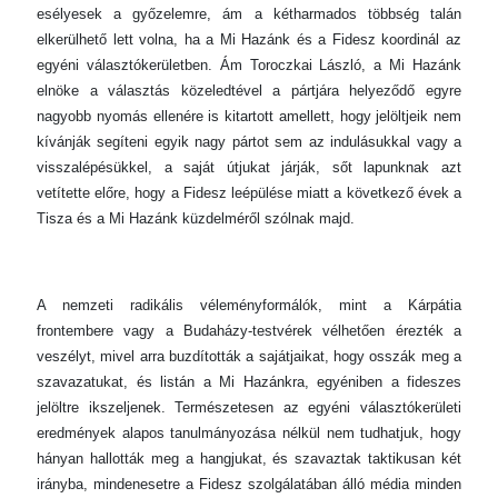
esélyesek a győzelemre, ám a kétharmados többség talán
elkerülhető lett volna, ha a Mi Hazánk és a Fidesz koordinál az
egyéni választókerületben. Ám Toroczkai László, a Mi Hazánk
elnöke a választás közeledtével a pártjára helyeződő egyre
nagyobb nyomás ellenére is kitartott amellett, hogy jelöltjeik nem
kívánják segíteni egyik nagy pártot sem az indulásukkal vagy a
visszalépésükkel, a saját útjukat járják, sőt lapunknak azt
vetítette előre, hogy a Fidesz leépülése miatt a következő évek a
Tisza és a Mi Hazánk küzdelméről szólnak majd.
A nemzeti radikális véleményformálók, mint a Kárpátia
frontembere vagy a Budaházy-testvérek vélhetően érezték a
veszélyt, mivel arra buzdították a sajátjaikat, hogy osszák meg a
szavazatukat, és listán a Mi Hazánkra, egyéniben a fideszes
jelöltre ikszeljenek. Természetesen az egyéni választókerületi
eredmények alapos tanulmányozása nélkül nem tudhatjuk, hogy
hányan hallották meg a hangjukat, és szavaztak taktikusan két
irányba, mindenesetre a Fidesz szolgálatában álló média minden