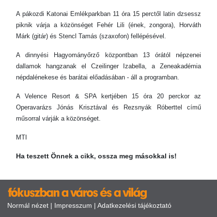
A pákozdi Katonai Emlékparkban 11 óra 15 perctől latin dzsessz
piknik várja a közönséget Fehér Lili (ének, zongora), Horváth
Márk (gitár) és Stencl Tamás (szaxofon) fellépésével.
A dinnyési Hagyományőrző központban 13 órától népzenei
dallamok hangzanak el Czeilinger Izabella, a Zeneakadémia
népdalénekese és barátai előadásában - áll a programban.
A Velence Resort & SPA kertjében 15 óra 20 perckor az
Operavarázs Jónás Krisztával és Rezsnyák Róberttel című
műsorral várják a közönséget.
MTI
Ha teszett Önnek a cikk, ossza meg másokkal is!
Normál nézet
|
Impresszum
|
Adatkezelési tájékoztató