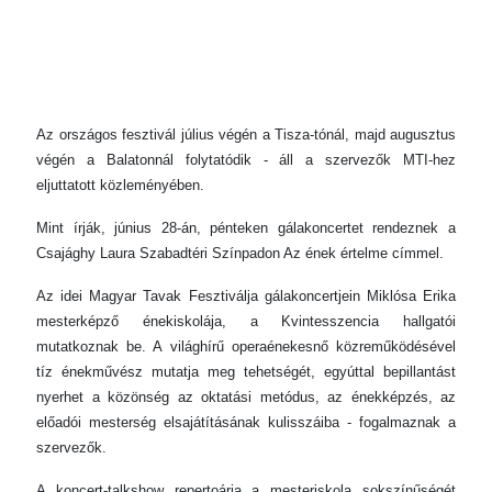
Az országos fesztivál július végén a Tisza-tónál, majd augusztus
végén a Balatonnál folytatódik - áll a szervezők MTI-hez
eljuttatott közleményében.
Mint írják, június 28-án, pénteken gálakoncertet rendeznek a
Csajághy Laura Szabadtéri Színpadon Az ének értelme címmel.
Az idei Magyar Tavak Fesztiválja gálakoncertjein Miklósa Erika
mesterképző énekiskolája, a Kvintesszencia hallgatói
mutatkoznak be. A világhírű operaénekesnő közreműködésével
tíz énekművész mutatja meg tehetségét, egyúttal bepillantást
nyerhet a közönség az oktatási metódus, az énekképzés, az
előadói mesterség elsajátításának kulisszáiba - fogalmaznak a
szervezők.
A koncert-talkshow repertoárja a mesteriskola sokszínűségét