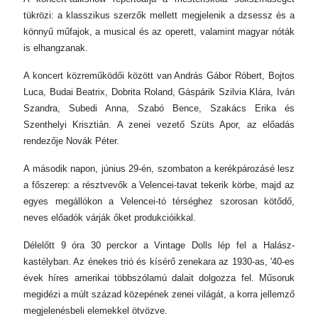
tükrözi: a klasszikus szerzők mellett megjelenik a dzsessz és a
könnyű műfajok, a musical és az operett, valamint magyar nóták
is elhangzanak.
A koncert közreműködői között van András Gábor Róbert, Bojtos
Luca, Budai Beatrix, Dobrita Roland, Gáspárik Szilvia Klára, Iván
Szandra, Subedi Anna, Szabó Bence, Szakács Erika és
Szenthelyi Krisztián. A zenei vezető Szüts Apor, az előadás
rendezője Novák Péter.
A második napon, június 29-én, szombaton a kerékpározásé lesz
a főszerep: a résztvevők a Velencei-tavat tekerik körbe, majd az
egyes megállókon a Velencei-tó térséghez szorosan kötődő,
neves előadók várják őket produkcióikkal.
Délelőtt 9 óra 30 perckor a Vintage Dolls lép fel a Halász-
kastélyban. Az énekes trió és kísérő zenekara az 1930-as, '40-es
évek híres amerikai többszólamú dalait dolgozza fel. Műsoruk
megidézi a múlt század közepének zenei világát, a korra jellemző
megjelenésbeli elemekkel ötvözve.