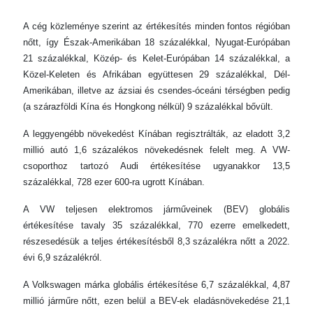
A cég közleménye szerint az értékesítés minden fontos régióban
nőtt, így Észak-Amerikában 18 százalékkal, Nyugat-Európában
21 százalékkal, Közép- és Kelet-Európában 14 százalékkal, a
Közel-Keleten és Afrikában együttesen 29 százalékkal, Dél-
Amerikában, illetve az ázsiai és csendes-óceáni térségben pedig
(a szárazföldi Kína és Hongkong nélkül) 9 százalékkal bővült.
A leggyengébb növekedést Kínában regisztrálták, az eladott 3,2
millió autó 1,6 százalékos növekedésnek felelt meg. A VW-
csoporthoz tartozó Audi értékesítése ugyanakkor 13,5
százalékkal, 728 ezer 600-ra ugrott Kínában.
A VW teljesen elektromos járműveinek (BEV) globális
értékesítése tavaly 35 százalékkal, 770 ezerre emelkedett,
részesedésük a teljes értékesítésből 8,3 százalékra nőtt a 2022.
évi 6,9 százalékról.
A Volkswagen márka globális értékesítése 6,7 százalékkal, 4,87
millió járműre nőtt, ezen belül a BEV-ek eladásnövekedése 21,1