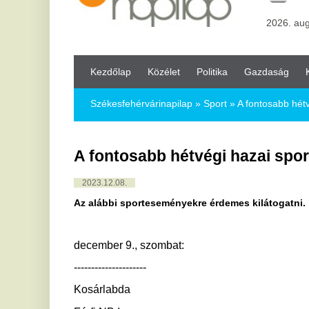
Kezdőlap
Közélet
Politika
Gazdaság
Kultúra
Bul
Székesfehérvárinapilap
»
Sport »
A fontosabb hétvégi hazai sp
A fontosabb hétvégi hazai sportesemé
2023.12.08.
Az alábbi sporteseményekre érdemes kilátogatni.
december 9., szombat:
---------------------
Kosárlabda
Férfi NB I:
MVM-OSE Lions - Kometa Kaposvári KK 18.00
Atomerőmű SE - SZTE-Szedeák 18.00
Női NB I:
SERCO UNI Győr-TARR KSC Szekszárd 17.00
Vasas Akadémia-VBW CEKK Cegléd 18.00