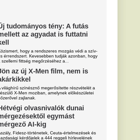
tőbb, mint
n különleges biológiai
rsó sört, majd...
Miskolcon,
agyar
kedtek a