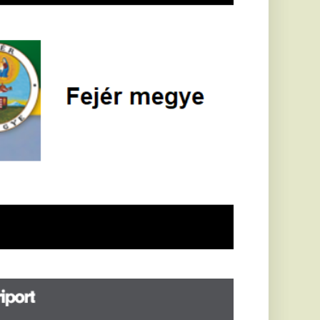
öldrengés rázta
eg
orvátországot,
écsett is érezni
ehetett, anyagi
árok is
eletkeztek
orvátországban
abb földrengés volt
pasztalható, az MTI
t írja: ezúttal 6,3-es
ősségű földrengés
zta meg
rvátországot