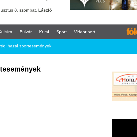
vár
Krimi
Sport
Videoriport
ortesemények
nyek