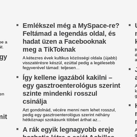
A sörhas elnevezés félreveze
gondolnánk. Nem létezik olya
egérkezett az eső a Duna
kapcsoló, amely felismeri a ko
ízgyűjtőjére
gérkezett a rég várt eső a Duna vízgyűjtőjére, a
lyó magyarországi szakaszán azonban továbbra
 csak pár centiméteres...
árgyal a Ferencváros, újabb
Durva balhé volt 
átékost adnának el a nyáron
egymással és a m
szekusokkal vere
yre kisebb a keret.
nézők
ilágsztár érkezik Budapestre,