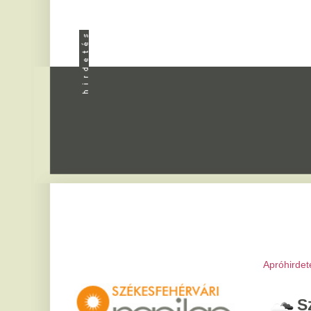
Apróhirdetés
|
Progra
Székesfeh
2026. augusztus 8, sz