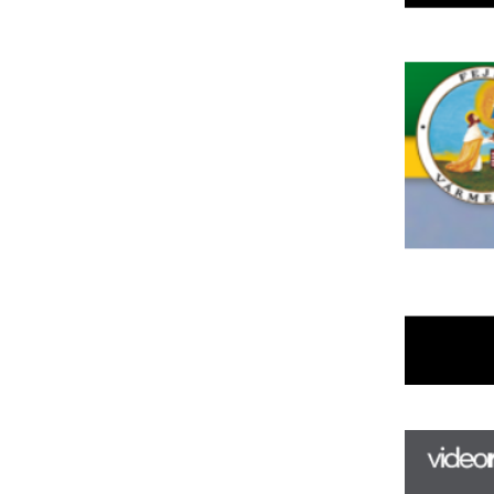
F
m
H
P
l
k
k
H
új
ta
az
er
rá
Ho