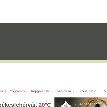
mok
|
Képgalériák
|
Közérdekű
|
Európai Unió
|
TV
|
Fejér megye
|
Archívu
érvár,
20
°C
ombat,
László