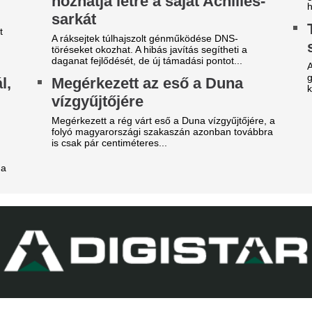
Rendbontás miatt kellett int
1 éve nem látott ilyet a
stadionjában.
agyar főváros
Veszélybe került 
 emberek percek alatt elkapkodták az összes
magyarországi E
gyet.
megrendezése a M
égre elpasszolja Erik ten Hag
téri tűz miatt
gyik legrosszabb igazolását a
Pósfai Gábor is megszólalt.
anchester United
Betlehem Dávid n
y ideje igyekeznek tőle megszabadulni.
magyar küldöttsé
z egyik népszerű sportág
aranyérmét a vize
eljesen eltűnik a közmédiáról
bajnokságon
get ért egy korszak.
A 22 éves úszó fölényes győz
Xabi Alonso össze
Chelsea megvette
kedvenc játékosát
Tökéletesen illik a szárnyvé