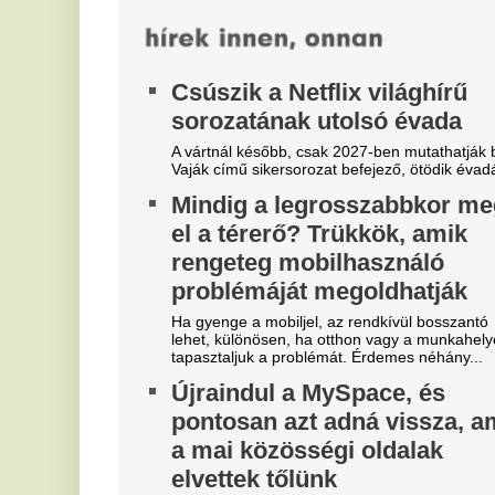
Órákig tartó fennakadások
jöhetnek a hazai nagybanknál,
M
az azonnali utalások és a
v
fizetési kérelmek is
Me
fo
akadozhatnak
is
A következő napokban a CIB Banknál
fennakadások várhatók, a pénzintézet közölte a
részleteket.
"A magyarok el akarják lopni
T
tőlünk" - Megőrült a román
j
sajtó, a Fradi hőséről
Eg
cikkeznek
V