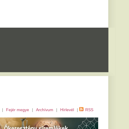
m
|
Hírlevél
|
RSS