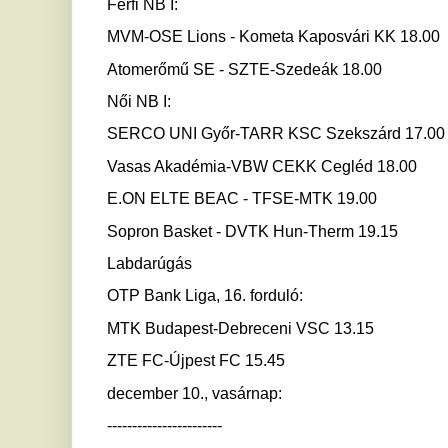
E.ON ELTE BEAC - TFSE-MTK 19.00
Sopron Basket - DVTK Hun-Therm 19.15
Labdarúgás
OTP Bank Liga, 16. forduló:
MTK Budapest-Debreceni VSC 13.15
ZTE FC-Újpest FC 15.45
december 10., vasárnap:
-----------------------
Jégkorong
- Erste Liga:
UTE-DEAC 17.00
DVTK Jegesmedvék - FTC-Telekom 18.00
- U20-as divízió I/A-vb (Tüskecsarnok), 1. forduló:
Magyarország-Kazahsztán 16.00
Kosárlabda
Férfi NB I: