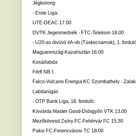
Falco-Vulcano Energia KC Szombathely - Zalakerámia ZTE
Labdarúgás
- OTP Bank Liga, 16. forduló:
Kisvárda Master Good-Diósgyőri VTK 13.00
Mezőkövesd Zsóry FC-Fehérvár FC 15.30
Paksi FC-Ferencvárosi TC 18.00
- Merkantil Bank Liga NB II, 18. forduló:
BFC Siófok-Nyíregyháza Spartacus FC 13.00
Tiszakécskei LC - HR-Rent Kozármisleny 13.00
Soroksár SC-FC Ajka 13.00
Budafoki MTE-Vasas FC 13.00
Credobus Mosonmagyaróvár-Pécsi MFC 13.00
Budapest Honvéd-Aqvital FC Csákvár 17.00
Szombathelyi Haladás - BVSC-Zugló 17.00
ETO FC Győr-Gyirmót FC Győr 17.00
Szeged-Csanád Grosics Akadémia - Kolorcity Kazincbarcika
Röplabda