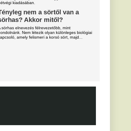
ézkedni a DVTK
a
b
arczibányi
yerte a
g első
s Európa-
elmet aratott.
hozta: a
 egyik
dős rendszerhez.