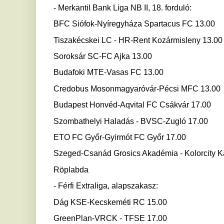
- Férfi Extraliga, alapszakasz:
Dág KSE-Kecskeméti RC 15.00
GreenPlan-VRCK - TFSE 17.00
Vidux-Szegedi RSE - DEAC 18.00
- Női Magyar Kupa, negyeddöntő:
Szent Benedek RA - Swietelsky-Békéscsaba 17.00
UTE-KNRC 18.00
MTI
Ha tetszett a cikk Önnek, ossza meg ismerőseivel!