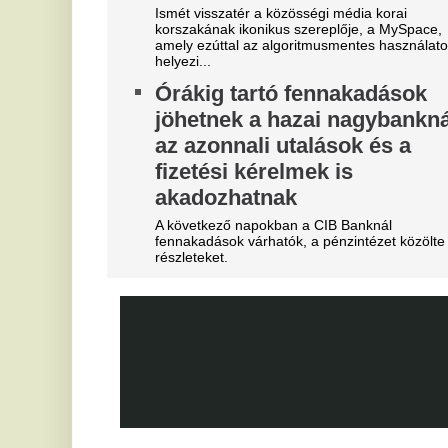
Marius Corbura fáj a foga Magyarország és
3
Románia válogatottjának is, Bukarestben már most
m
rettegnek.
"Hol a csapatunk?" -
Az
je
Szétverték a felvidéki
V
magyarok büszkeségét, óriási
e
a felháborodás
M
dac
Eg
Azonnal örömünnep tört ki
A
Liverpoolban, változik a
t
Bajnokok Ligája szabályzata
Vé
Olyan szabályról van szó, amely korábban ár
durván sújtotta Szoboszlai Dominik csapatát a
Bajnokok Ligájában.
Tévécsatorna hozta le a
különös szexbotrány részleteit
Furcsa dolgokra derült fény a világbajnokságot
megjárt focinemzetnél.