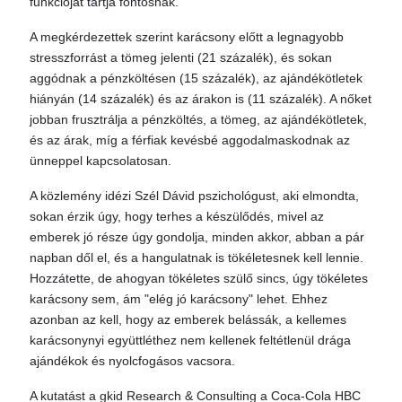
funkcióját tartja fontosnak.
A megkérdezettek szerint karácsony előtt a legnagyobb
stresszforrást a tömeg jelenti (21 százalék), és sokan
aggódnak a pénzköltésen (15 százalék), az ajándékötletek
hiányán (14 százalék) és az árakon is (11 százalék). A nőket
jobban frusztrálja a pénzköltés, a tömeg, az ajándékötletek,
és az árak, míg a férfiak kevésbé aggodalmaskodnak az
ünneppel kapcsolatosan.
A közlemény idézi Szél Dávid pszichológust, aki elmondta,
sokan érzik úgy, hogy terhes a készülődés, mivel az
emberek jó része úgy gondolja, minden akkor, abban a pár
napban dől el, és a hangulatnak is tökéletesnek kell lennie.
Hozzátette, de ahogyan tökéletes szülő sincs, úgy tökéletes
karácsony sem, ám "elég jó karácsony" lehet. Ehhez
azonban az kell, hogy az emberek belássák, a kellemes
karácsonynyi együttléthez nem kellenek feltétlenül drága
ajándékok és nyolcfogásos vacsora.
A kutatást a gkid Research & Consulting a Coca-Cola HBC