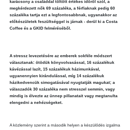
karácsony a családdal töltött értékes időről szól, a
megkérdezett nők 69 százaléka, a férfiaknak pedig 60
százaléka tartja ezt a legfontosabbnak, ugyanakkor az
előkészületek feszültséggel is járnak - derül ki a Costa
Coffee és a GKID felméréséből.
A stressz levezetésére az emberek sokféle módszert
választanak: ötödük könyvolvasással, 16 százalékuk
kávézással lazít, 15 százalékuk házimunkával,
ugyanennyien kirándulással, míg 14 százalékuk
házikedvencük simogatásával nyugtatják magukat; a
válaszadók 30 százaléka nem stresszel semmin, vagy
mindig is élvezte az ünnep pillanatait vagy megtanulta
elengedni a nehézségeket.
A közlemény szerint a második helyen a készülődés izgalma