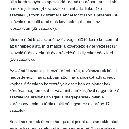
áll a karácsonyhoz kapcsolódó örömök sorában, ami inkább
a nőkre jellemző (47 százalék), mint a férfiakra (26
százalék), utóbbiak számára ennél fontosabb a pihenés (36
százalék) amiből a nőknek kevesebb jut ebben az
időszakban (32 százalék).
Minden ötödik válaszadó az év végi feltöltődésre koncentrál
az ünnepek alatt, míg mások a következő év tervezését (14
százalék) és az elmúlt év értékelését is ilyenkor végzik el
(10 százalék).
Az ajándékozás is jellemző örömforrás, a válaszadók közel
negyede érzi magát jobban attól, ha ajándékot adhat vagy
kaphat. A fiatalabb korosztályok esetében az ajándékok
kérdése még fontosabb, valamint a nők is jóval nagyobb, 27
százalékos arányban várják a meglepetések miatt a
karácsonyt, mint a férfiak, akiknél ugyanez az arány 17
százalék.
Sokaknak remek ünnepi hangulatot jelent az ajándékbontás
és a fadíszítés, az előbbit a megkérdezettek 35 százaléka,