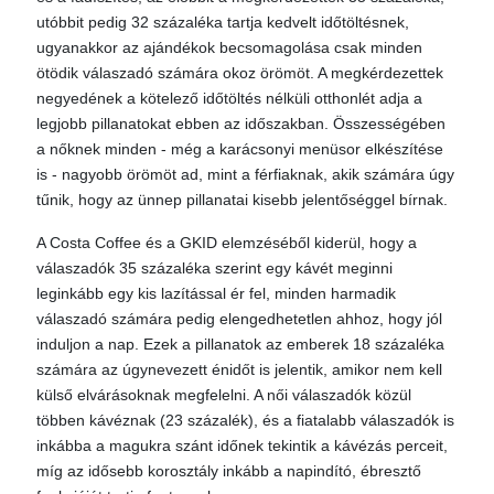
utóbbit pedig 32 százaléka tartja kedvelt időtöltésnek,
ugyanakkor az ajándékok becsomagolása csak minden
ötödik válaszadó számára okoz örömöt. A megkérdezettek
negyedének a kötelező időtöltés nélküli otthonlét adja a
legjobb pillanatokat ebben az időszakban. Összességében
a nőknek minden - még a karácsonyi menüsor elkészítése
is - nagyobb örömöt ad, mint a férfiaknak, akik számára úgy
tűnik, hogy az ünnep pillanatai kisebb jelentőséggel bírnak.
A Costa Coffee és a GKID elemzéséből kiderül, hogy a
válaszadók 35 százaléka szerint egy kávét meginni
leginkább egy kis lazítással ér fel, minden harmadik
válaszadó számára pedig elengedhetetlen ahhoz, hogy jól
induljon a nap. Ezek a pillanatok az emberek 18 százaléka
számára az úgynevezett énidőt is jelentik, amikor nem kell
külső elvárásoknak megfelelni. A női válaszadók közül
többen kávéznak (23 százalék), és a fiatalabb válaszadók is
inkábba a magukra szánt időnek tekintik a kávézás perceit,
míg az idősebb korosztály inkább a napindító, ébresztő