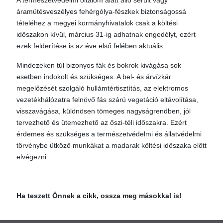
A természetvédelmi oltalom alatt álló sérült vagy
áramütésveszélyes fehérgólya-fészkek biztonságossá
tételéhez a megyei kormányhivatalok csak a költési
időszakon kívül, március 31-ig adhatnak engedélyt, ezért
ezek felderítése is az éve első felében aktuális.
Mindezeken túl bizonyos fák és bokrok kivágása sok
esetben indokolt és szükséges. A bel- és árvízkár
megelőzését szolgáló hullámtértisztítás, az elektromos
vezetékhálózatra felnövő fás szárú vegetáció eltávolítása,
visszavágása, különösen tömeges nagyságrendben, jól
tervezhető és ütemezhető az őszi-téli időszakra. Ezért
érdemes és szükséges a természetvédelmi és állatvédelmi
törvénybe ütköző munkákat a madarak költési időszaka előtt
elvégezni.
Ha teszett Önnek a cikk, ossza meg másokkal is!