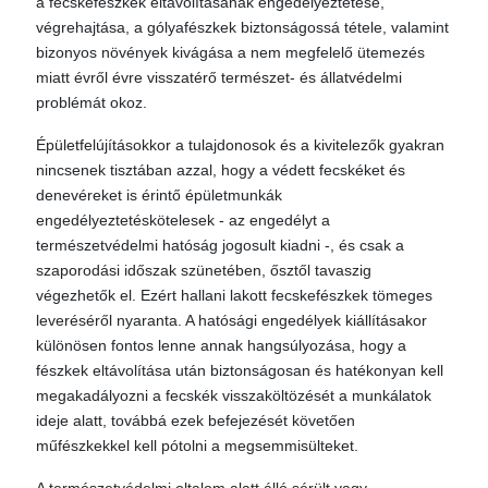
a fecskefészkek eltávolításának engedélyeztetése,
végrehajtása, a gólyafészkek biztonságossá tétele, valamint
bizonyos növények kivágása a nem megfelelő ütemezés
miatt évről évre visszatérő természet- és állatvédelmi
problémát okoz.
Épületfelújításokkor a tulajdonosok és a kivitelezők gyakran
nincsenek tisztában azzal, hogy a védett fecskéket és
denevéreket is érintő épületmunkák
engedélyeztetéskötelesek - az engedélyt a
természetvédelmi hatóság jogosult kiadni -, és csak a
szaporodási időszak szünetében, ősztől tavaszig
végezhetők el. Ezért hallani lakott fecskefészkek tömeges
leveréséről nyaranta. A hatósági engedélyek kiállításakor
különösen fontos lenne annak hangsúlyozása, hogy a
fészkek eltávolítása után biztonságosan és hatékonyan kell
megakadályozni a fecskék visszaköltözését a munkálatok
ideje alatt, továbbá ezek befejezését követően
műfészkekkel kell pótolni a megsemmisülteket.