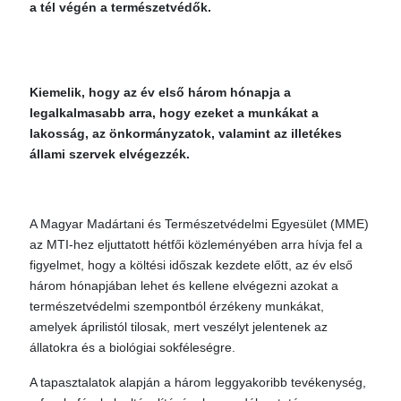
a tél végén a természetvédők.
Kiemelik, hogy az év első három hónapja a
legalkalmasabb arra, hogy ezeket a munkákat a
lakosság, az önkormányzatok, valamint az illetékes
állami szervek elvégezzék.
A Magyar Madártani és Természetvédelmi Egyesület (MME)
az MTI-hez eljuttatott hétfői közleményében arra hívja fel a
figyelmet, hogy a költési időszak kezdete előtt, az év első
három hónapjában lehet és kellene elvégezni azokat a
természetvédelmi szempontból érzékeny munkákat,
amelyek áprilistól tilosak, mert veszélyt jelentenek az
állatokra és a biológiai sokféleségre.
A tapasztalatok alapján a három leggyakoribb tevékenység,