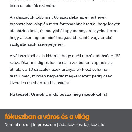
télen az utazók számára.
A válaszadók több mint 60 százaléka az elmúlt évek
tapasztalatai alapján most fontosabbnak tartja, hogy legyen
utasbiztosítása, és nagyjából ugyanennyien figyelnek arra,
hogy a csomagban minél magasabb szintű vagy értékű
szolgáltatások szerepeljenek.
A válaszokból az is kiderült, hogy a téli utazók többsége (62
százaléka) mindig biztosítással a zsebében vág neki az
útnak, de 13 százalék azok aránya, akik ezt soha nem
teszik meg, minden negyedik megkérdezett pedig csak
kivételes esetben köt biztosítást.
Ha teszett Önnek a cikk, ossza meg másokkal is!
Normál nézet
|
Impresszum
|
Adatkezelési tájékoztató