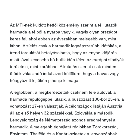
Az MTI-nek küldött hétfői közlemény szerint a téli utazók
harmada a télből a nyárba vágyik, vagyis olyan országot
keres fel, ahol ebben az évszakban melegebb van, mint
itthon. A síelés csak a harmadik legnépszerűbb időtöltés, a
trend fordulását befolyásolhatja, hogy az enyhe időjárás
miatt jóval kevesebb hó hullik idén télen az európai sípályák
területein, mint korábban. A kutatás szerint csak minden
ötödik válaszadó indul azért külföldre, hogy a havas vagy
hóágyúzott lejtőkön pihenje ki magát.
A legtöbben, a megkérdezettek csaknem fele autóval, a
harmada repülőgéppel utazik, a buszozást 100-ból 25-en, a
vonatozást 17-en választják. A célországok listáján Ausztria
áll az első helyen 32 százalékkal, Szlovákia a második,
Lengyelország és Németország azonos eredménnyel a
harmadik. A melegebb éghajlatú régiókban Törökország,
Egyiptom, Thaiföld és a Kanári-szigetek a legvonzóbbak