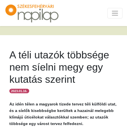
A téli utazók többsége
nem síelni megy egy
kutatás szerint
2023.01.16.
Az idén télen a magyarok tizede tervez téli külföldi utat,
és a síelők kisebbségbe kerültek a hazainál melegebb
klímájú úticélokat választókkal szemben; az utazók
többsége egy várost tervez felfedezni.