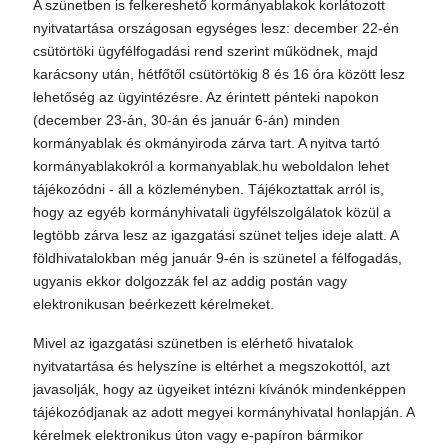
A szünetben is felkereshető kormányablakok korlátozott
nyitvatartása országosan egységes lesz: december 22-én
csütörtöki ügyfélfogadási rend szerint működnek, majd
karácsony után, hétfőtől csütörtökig 8 és 16 óra között lesz
lehetőség az ügyintézésre. Az érintett pénteki napokon
(december 23-án, 30-án és január 6-án) minden
kormányablak és okmányiroda zárva tart. A nyitva tartó
kormányablakokról a kormanyablak.hu weboldalon lehet
tájékozódni - áll a közleményben. Tájékoztattak arról is,
hogy az egyéb kormányhivatali ügyfélszolgálatok közül a
legtöbb zárva lesz az igazgatási szünet teljes ideje alatt. A
földhivatalokban még január 9-én is szünetel a félfogadás,
ugyanis ekkor dolgozzák fel az addig postán vagy
elektronikusan beérkezett kérelmeket.
Mivel az igazgatási szünetben is elérhető hivatalok
nyitvatartása és helyszíne is eltérhet a megszokottól, azt
javasolják, hogy az ügyeiket intézni kívánók mindenképpen
tájékozódjanak az adott megyei kormányhivatal honlapján. A
kérelmek elektronikus úton vagy e-papíron bármikor