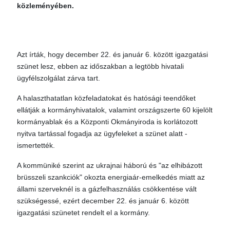
közleményében.
Azt írták, hogy december 22. és január 6. között igazgatási
szünet lesz, ebben az időszakban a legtöbb hivatali
ügyfélszolgálat zárva tart.
A halaszthatatlan közfeladatokat és hatósági teendőket
ellátják a kormányhivatalok, valamint országszerte 60 kijelölt
kormányablak és a Központi Okmányiroda is korlátozott
nyitva tartással fogadja az ügyfeleket a szünet alatt -
ismertették.
A kommüniké szerint az ukrajnai háború és "az elhibázott
brüsszeli szankciók" okozta energiaár-emelkedés miatt az
állami szerveknél is a gázfelhasználás csökkentése vált
szükségessé, ezért december 22. és január 6. között
igazgatási szünetet rendelt el a kormány.