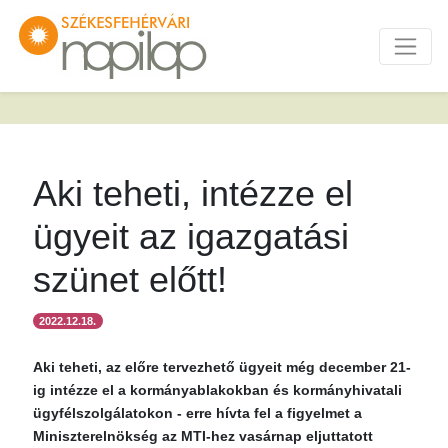
Aki teheti, intézze el
ügyeit az igazgatási
szünet előtt!
2022.12.18.
Aki teheti, az előre tervezhető ügyeit még december 21-
ig intézze el a kormányablakokban és kormányhivatali
ügyfélszolgálatokon - erre hívta fel a figyelmet a
Miniszterelnökség az MTI-hez vasárnap eljuttatott