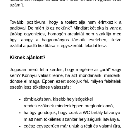
számít.
További pozitívum, hogy a toalett alja nem érintkezik a 
padlóval. De miért jó ez nekünk? Mindjárt két oka is van: a 
járólap egyenletes, homogén arculatát nem szakítja meg 
úgy, ahogy a hagyományos társaik esetében, illetve 
ezáltal a padló tisztítása is egyszerűbb feladat lesz.
Kiknek ajánlott?
Jogosan merül fel a kérdés, hogy megéri-e az „árát” vagy 
sem? Könnyű válasz lenne, ha azt mondanánk, mindenki 
döntse el maga. Éppen ezért soroljuk fel, milyen feltételek 
esetén lesz tökéletes választás:
tömblakásban, kisebb helyiségekkel 
rendelkezőknek mindenképpen megfontolandó,
ha úgy gondoljuk, hogy csak a WC tartály látványa 
miatt nem tökéletes szaniter helyiségünk látványa,
egész egyszerűen már unjuk a régit és valami újra, 