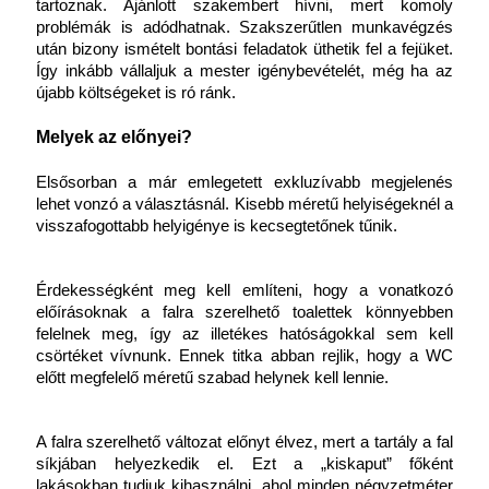
tartoznak. Ajánlott szakembert hívni, mert komoly 
problémák is adódhatnak. Szakszerűtlen munkavégzés 
után bizony ismételt bontási feladatok üthetik fel a fejüket. 
Így inkább vállaljuk a mester igénybevételét, még ha az 
újabb költségeket is ró ránk.
Melyek az előnyei?
Elsősorban a már emlegetett exkluzívabb megjelenés 
lehet vonzó a választásnál. Kisebb méretű helyiségeknél a 
visszafogottabb helyigénye is kecsegtetőnek tűnik.
Érdekességként meg kell említeni, hogy a vonatkozó 
előírásoknak a falra szerelhető toalettek könnyebben 
felelnek meg, így az illetékes hatóságokkal sem kell 
csörtéket vívnunk. Ennek titka abban rejlik, hogy a WC 
előtt megfelelő méretű szabad helynek kell lennie. 
A falra szerelhető változat előnyt élvez, mert a tartály a fal 
síkjában helyezkedik el. Ezt a „kiskaput” főként 
lakásokban tudjuk kihasználni, ahol minden négyzetméter 