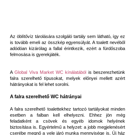
Az öblítővíz tárolására szolgáló tartály sem látható, így ez 
is tovább emeli az összkép egyensúlyát. A toalett nevéből 
adódóan kizárólag a fallal érintkezik, ezért a fürdőszoba 
felmosása is gyerekjáték.
A 
Global Viva Market WC kínálatából
is beszerezhetünk 
falra szerelhető típusokat, melyek előnyei mellett azért 
hátrányokat is fel lehet sorolni. 
A falra szerelhető WC hátrányai
A falra szerelhető toalettekhez tartozó tartályokat minden 
esetben a falban kell elhelyezni. Ehhez jön még 
feladatként a csövek és egyéb idomok helyének 
biztosítása is. Egyértelmű a helyzet: a jobb megjelenésért 
cserébe megnő a vele járó munka mennyisége is. Új ház 