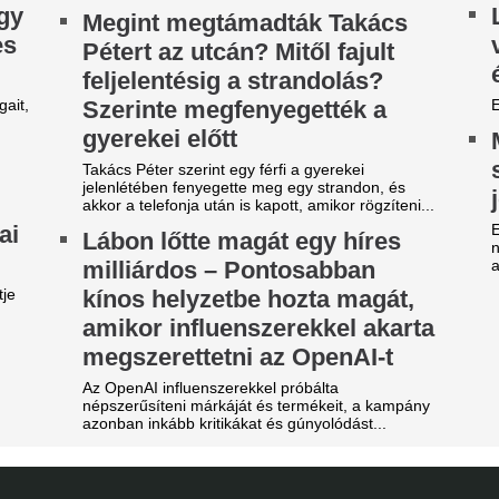
sebben a hempergésmentes
Három játékos kik
illiók: az FTC csak egy góllal
Barcelona keretéb
apott ki a Real Madridtól
mindannyian távo
lamivel több mint húszezer néző volt kiváncsi
Intenzív napokat élnek a kata
ra, hogy 31 évvel a BL-randevú után barátságos
Megszorongatta a
ccsen csapjanak össze a felek.
Madridot a Fradi
ucurella felesége bikiniben
ódított Caprin
Tisztes helytállás.
Vitális Milán gólla
rc Cucurella felesége, Claudia Rodríguez
prin pihen a vb-arany után. Az influencer
AEK Athén színei
kiniben és elegáns ruhában is megmutatta
gát.
Varga Barnabás a második fél
a 4–0-ra megnyert találkozón
onald Araújo csak a kezdet,
Kiderült, milyen s
jabb sztárját passzolja el az
betegség okozhatt
C Barcelona
Messi édesapjának
gtisztítják a keretet.
A világbajnokság vége felé mé
xtraprofitra számít a Fradi, az
állapota.
ltrák keményen