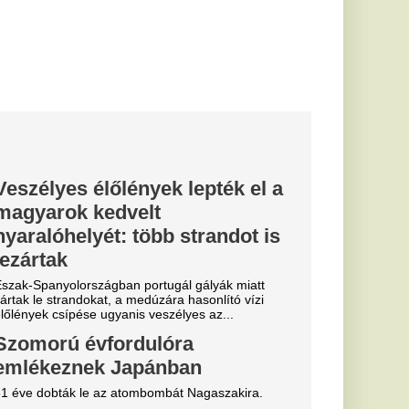
bbe a
: ekkor lép
trend
d, a
vadászatra
rosiak a nyári
kan ismerhetik ezeket
is lehet...