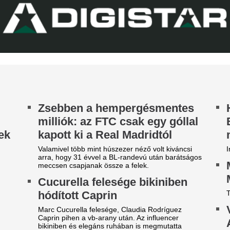
egfenyegették a
divatszurkolókat”
B középben nem a biztonsági szolgálat az úr.