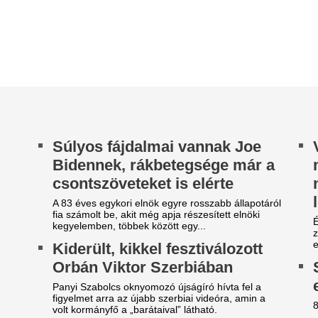
Leállítja járatait e
egint megtámadták Takács
városba a Ryanair
étert az utcán? Mitől fajult
életbe az új mene
eljelentésig a strandolás?
zerinte megfenyegették a
Ez a változás oka.
yerekei előtt
Meglepő: azt hitte
solymászat csak 
kács Péter szerint egy férfi a gyerekei
lenlétében fenyegette meg egy strandon, és
jó?
kor a telefonja után is kapott, amikor rögzíteni...
Erdőszélről, mezőről, vagy vá
ábon lőtte magát egy híres
nyaralóhelyi bemutatókról so
illiárdos – Pontosabban
a madarakat, de tanév közben 
ínos helyzetbe hozta magát,
mikor influenszerekkel akarta
egszerettetni az OpenAI-t
 OpenAI influenszerekkel próbálta
pszerűsíteni márkáját és termékeit, a kampány
onban inkább kritikákat és gúnyolódást...