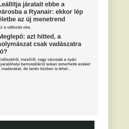
erült az FC
ől,
znak
lánok.
 Real
 Budapesten
l debütált az
ben
időben lépett pályára
.
úlyos
a Lionel
 halálát
g úgy tűnt, javult az