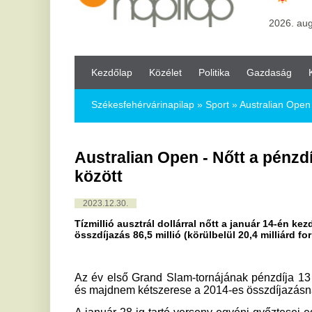
Kezdőlap
Közélet
Politika
Gazdaság
Kultúra
Bul
Székesfehérvárinapilap
»
Sport »
Australian Open - Nőtt a pénzd
Australian Open - Nőtt a pénzdíj, nyolc
között
2023.12.30.
Tízmillió ausztrál dollárral nőtt a január 14-én kezdődő tenisz 
összdíjazás 86,5 millió (körülbelül 20,4 milliárd forint) lesz.
Az év első Grand Slam-tornájának pénzdíja 13 százalékkal
és majdnem kétszerese a 2014-es összdíjazásnak.
A január 28-ig tartó verseny egyéni győztesei egyformán 3,1
az első fordulóban búcsúzók 120 ezret kapnak.
A magyar szövetség közösségi oldalának tájékoztatása szer
indul, Babos Tímea, Bondár Anna, Gálfi Dalma, Udvardy
Máté, míg a főtáblán egyelőre Fucsovics Márton és Marozsán
MTI