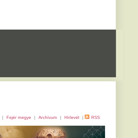
m
|
Hírlevél
|
RSS