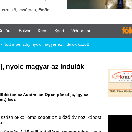
vár
Krimi
Sport
Videoriport
íj, nyolc magyar az indulók között
 magyar az indulók
Australian Open pénzdíja, így az
 emelkedett az előző évihez képest
5 millió dollárral gazdagodnak, míg
int az AO selejtezőjében hat magyar
 Panna, Piros Zsombor és Valkusz
 Fábián helye biztos.