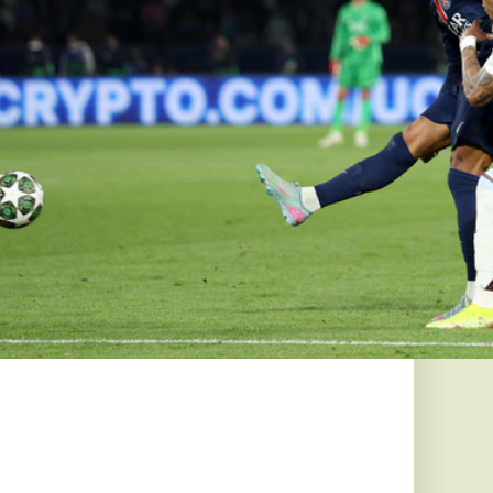
k lepték el a
b strandot is
ugál gályák miatt
ára hasonlító vízi
zélyes az...
óra
nban
bát Nagaszakira.