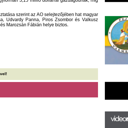
F
m
H
P
l
k
k
H
új
ta
az
er
rá
Ho