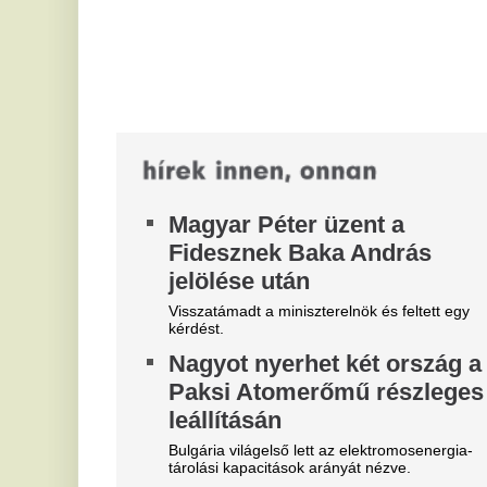
Így készíts tonhalkrémet, hogy
M
ne csak finom, de egészséges
P
is legyen
f
Ha jól válogatod össze a tonhalkrém alapanyagait,
S
az egyszerű szendvics helyett tápanyagban
g
gazdag ételt varázsolhatsz. Bár a bolti,...
Ta
Elérte a kritikus szintet a
je
szárazság: sós víz önti el a
ak
termőföldeket ezen az európai
L
vidéken
m
Olaszország leghosszabb folyója, a Pó vízszintje
k
történelmi mélypontra süllyedt, ami válságos
a
helyzet elé állítja az észak-olasz...
m
Az
né
az