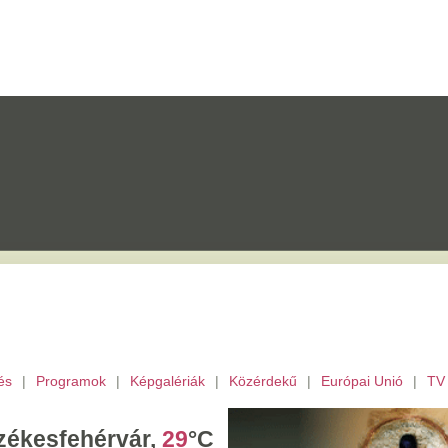
mok
|
Képgalériák
|
Közérdekű
|
Európai Unió
|
TV
|
Fejér megye
|
Archívu
érvár,
29
°C
árnap,
Emőd