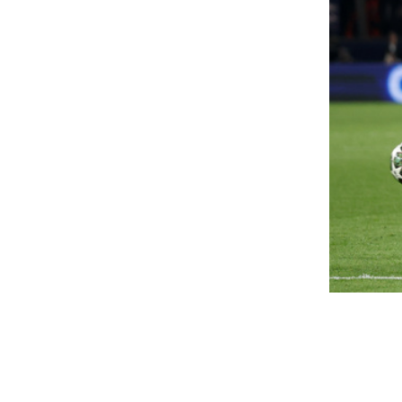
úlyos fájdalmai vannak Joe
Veszélyes élőlénye
idennek, rákbetegsége már a
magyarok kedvelt
sontszöveteket is elérte
nyaralóhelyét: töb
lezártak
83 éves egykori elnök egyre rosszabb állapotáról
a számolt be, akit még apja részesített elnöki
Észak-Spanyolországban port
gyelemben, többek között egy...
zártak le strandokat, a medúz
előlények csípése ugyanis ves
iderült, kikkel fesztiválozott
rbán Viktor Szerbiában
Szomorú évfordul
emlékeznek Japá
nyi Szabolcs oknyomozó újságíró hívta fel a
gyelmet arra az újabb szerbiai videóra, amin a
81 éve dobták le az atombom
lt kormányfő a „barátaival” látható.