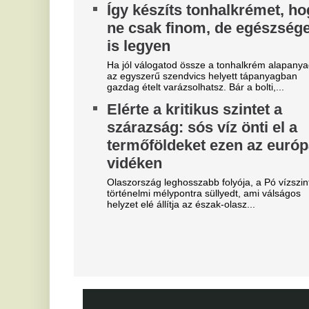
Kiderült, hogy kinek szólt a
Z
füttyszó a Fradi-Real Madrid
m
rangadón, teljesen megőrültek
k
a szurkolók
Va
ar
A magyar drukkerek nem felejtették el a Real
me
Madrid török középpályásának korábbi tetteit.
C
Bejelentkezett a Liverpool
h
következő csapatkapitánya?
Ma
Szoboszlai Dominik üres
Ca
kézzel maradhat
bi
ma
Különleges üzletre készül a Liverpool,
R
sztárcsapattól érkezik az új kedvenc.
ú
Veszélyes jelenetek a Fradi-
F
Real Madridon, a
biztonságiaknak kellett
Me
beavatkozniuk
E
u
Néhányan nem tudták, hogy nem illik hergelni a