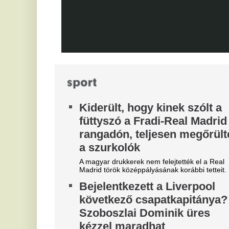
Fradi-tábort. Lila-őrültek.
m
Szexuális szolgáltatásokkal
„
fizették le a játékvezetőket a
A 
dél-koreaiak
Szexuális szolgáltatásokkal fizették le a
játékvezetőket a dél-koreaiak. A botrány miatt
rendőrségi razzia volt a szövetségnél, még a
köztársasági elnök is megszólalt.