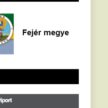
öldrengés rázta
eg
orvátországot,
écsett is érezni
ehetett, anyagi
árok is
eletkeztek
orvátországban
abb földrengés volt
pasztalható, az MTI
t írja: ezúttal 6,3-es
ősségű földrengés
zta meg
rvátországot