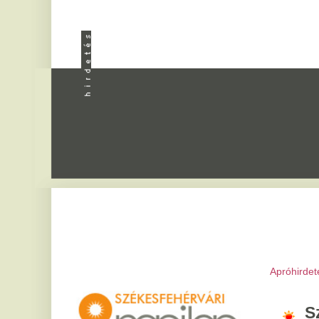
Apróhirdetés
|
Progra
Székesfeh
2026. augusztus 9, vas