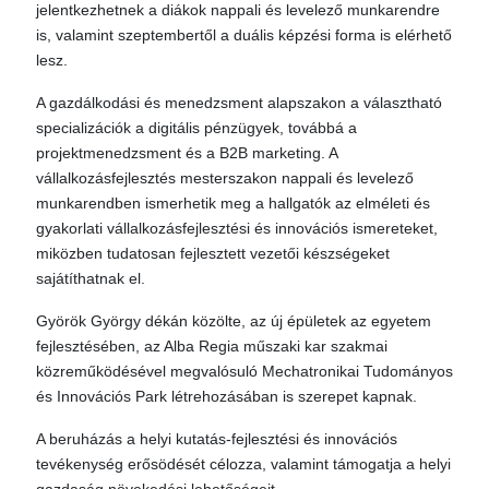
jelentkezhetnek a diákok nappali és levelező munkarendre
is, valamint szeptembertől a duális képzési forma is elérhető
lesz.
A gazdálkodási és menedzsment alapszakon a választható
specializációk a digitális pénzügyek, továbbá a
projektmenedzsment és a B2B marketing. A
vállalkozásfejlesztés mesterszakon nappali és levelező
munkarendben ismerhetik meg a hallgatók az elméleti és
gyakorlati vállalkozásfejlesztési és innovációs ismereteket,
miközben tudatosan fejlesztett vezetői készségeket
sajátíthatnak el.
Györök György dékán közölte, az új épületek az egyetem
fejlesztésében, az Alba Regia műszaki kar szakmai
közreműködésével megvalósuló Mechatronikai Tudományos
és Innovációs Park létrehozásában is szerepet kapnak.
A beruházás a helyi kutatás-fejlesztési és innovációs
tevékenység erősödését célozza, valamint támogatja a helyi