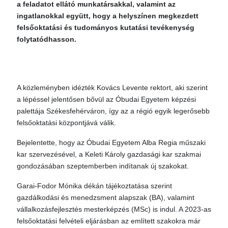
a feladatot ellátó munkatársakkal, valamint az
ingatlanokkal együtt, hogy a helyszínen megkezdett
felsőoktatási és tudományos kutatási tevékenység
folytatódhasson.
A közleményben idézték Kovács Levente rektort, aki szerint
a lépéssel jelentősen bővül az Óbudai Egyetem képzési
palettája Székesfehérváron, így az a régió egyik legerősebb
felsőoktatási központjává válik.
Bejelentette, hogy az Óbudai Egyetem Alba Regia műszaki
kar szervezésével, a Keleti Károly gazdasági kar szakmai
gondozásában szeptemberben indítanak új szakokat.
Garai-Fodor Mónika dékán tájékoztatása szerint
gazdálkodási és menedzsment alapszak (BA), valamint
vállalkozásfejlesztés mesterképzés (MSc) is indul. A 2023-as
felsőoktatási felvételi eljárásban az említett szakokra már