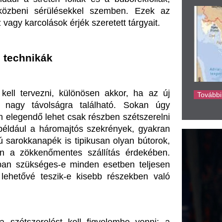
ke
apék is tipikusan olyan bútorok, 
nőmentes szállítás érdekében. 
es-e minden esetben teljesen 
szik-e kisebb részekben való 
ést kell figyelembe venni; a 
ontosak. Ehhez a különféle 
ogy a bútorok megfelelő módon 
nemcsak a bútorok épségét óvja, 
kedést is. Ha érdekes lehet az 
ztetés szolgáltatást választhat.
lése
ndelkeznek, elengedhetetlen a 
n a hagyományos csomagolási 
útorok különleges faragványait 
 fólia, karton élvédők és puha 
a raklapra helyezés biztosítja, 