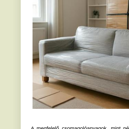
A megfelelő csomagolóanyagok, mint például a stret
remek védelmet nyújtanak a szállítás közbeni sé
anyagok megakadályozzák, hogy por, kosz vagy karcolá
Proaktív tervezés és csomagolási technik
A 
költöztetés
 folyamatát gondosan meg kell tervezn
helyszín nehezen megközelíthető vagy nagy távo
tapasztalják, hogy kisebb bútorok esetében elegendő 
őket, azonban a nagyobb darabok, mint például a h