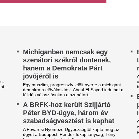
gazodtak Barbie és Ken
futnak ezek a nép
estarányai: a tudósok
mérkőzések: reng
iszámolták, mennyire váltak
tévénézőt érint
mberivé a babák
Mutatjuk, hova kapcsolj helye
 Adelaide-i Egyetem és az UNSW Sydney kutatói
 vizsgálatukban elemezték a Mattel népszerű
téksorozatának testméreteit. A friss...
zsudzsákék nagy pofonba
A 39 éves Lionel M
zaladtak bele a
láncát
onferencialigában
Pintér Dániel is beköszönt, d
DVSC mellett az ETO is kikapott a csütörtöki
Tárgyal a Ferencv
téknapon.