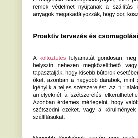
igénylik a teljes szétszerelést. Az "L" alakú sarokkan
amelyeknél a szétszerelés elkerülhetetlen a zökke
Azonban érdemes mérlegelni, hogy valóban szükség
szétszedni ezeket, vagy a körülmények lehetővé te
szállításukat.
Nagyobb távolságok esetén nem csak a szétszerel
szállítás során alkalmazott védekezések is f
védőburkolatok mellett érdemes gondoskodni arról, h
legyenek rögzítve, például spaniferes pántokkal. Ez 
hanem elősegíti a biztonságos és akadálymentes közle
Ön számára, érdemes megfontolni, hogy milyen
költö
Antik bútorok és különleges darabok keze
Azok számára, akik antik vagy egyedi bútorokkal re
különleges bánásmód. Az ilyen darabok esetébe
megoldások sokszor kevésnek bizonyulnak. Az antik b
és részleteit máshogyan kell védeni. Néha buborékos
pokrócok biztosítják a legnagyobb védelmet. Emellett 