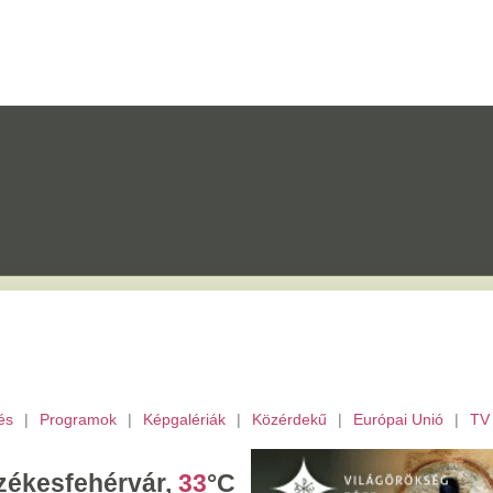
mok
|
Képgalériák
|
Közérdekű
|
Európai Unió
|
TV
|
Fejér megye
|
Archívu
érvár,
33
°C
tek,
Ibolya