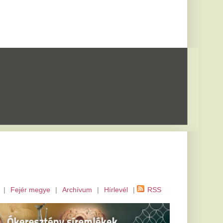
m
|
Hírlevél
|
RSS