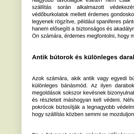
hogy szállítás közben semmi se mozduljon el.
Ez a folyamat sokak számára időigényes lehet, kül
lehet profi segítséget hívni. Számos cég áll rendelk
tapasztalatot nyújthatnak, amire egy laikus nem ké
profi költöztető szolgáltató kulcsfontosságú 
költözködésnek? Ezek a vállalatok nem csak a sz
csomagolást és logisztikát is kézben tartják.
Megbízható költöztető partner kiválasztás
A költöztetés nem csak tárgyaink áthelyezéséről sz
átköltözés izgalmát is magában hordozza. Az Ön 
költöztető cég kiválasztása jelentősen csökkentheti a 
nem csupán fizikai, hanem érzelmi is, hiszen az új l
fejezetét jelenti.
Számos vállalat kínál kiváló szolgáltatásokat a piacon