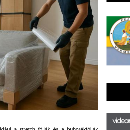
ch fóliák és a buborékfóliák, 
F
rülésekkel szemben. Ezek az 
m
sok érjék szeretett tárgyait.
H
P
l
k
ák
k
H
új
i, különösen akkor, ha az új 
ta
lságra található. Sokan úgy 
az
er
lehet csak részben szétszerelni 
rá
áromajtós szekrények, gyakran 
Ho