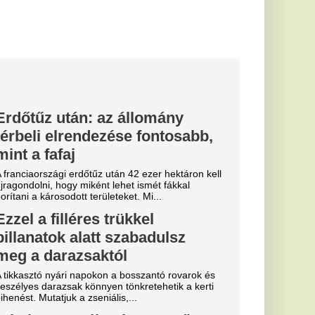
szerű
eteg
tte.
essi letépte
e a VAR közbeszólt.
áros, újabb