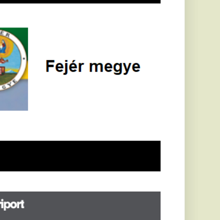
öldrengés rázta
eg
orvátországot,
écsett is érezni
ehetett, anyagi
árok is
eletkeztek
orvátországban
abb földrengés volt
pasztalható, az MTI
t írja: ezúttal 6,3-es
ősségű földrengés
zta meg
rvátországot