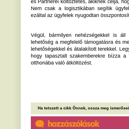
Kis tét, nagy kockázat:
M
Spanyolország veszélyes
s
játéka Marokkóban
h
j
Miközben Európa 2022 után büszkén
demonstrálta, hogy megtanulta a leckét az orosz
Eg
gázfüggőségből – diverzifikált, LNG-terminálokat...
de
fé
Felcsillant a remény
Ukrajnában? Egyre
A
kevesebben engednék el a
P
Donbaszt, de a háború még
s
évekig elhúzódhat
A 
üg
A Kijevi Nemzetközi Szociológiai Intézet (KIIS)
Is
legfrissebb felmérése szerint az ukránok 60
százaléka elfogadhatatlannak tartja a Donbász...
M
Ő lehet Gáspár Evelin új
r
párja? Titokzatos férfi tűnt fel
c
nyaralós fotóin
Tu
cs
Gáspár Evelin mellett feltűnt egy titokzatos férfi a
na
nyaralós képeken, ő lehet az új párja?
H