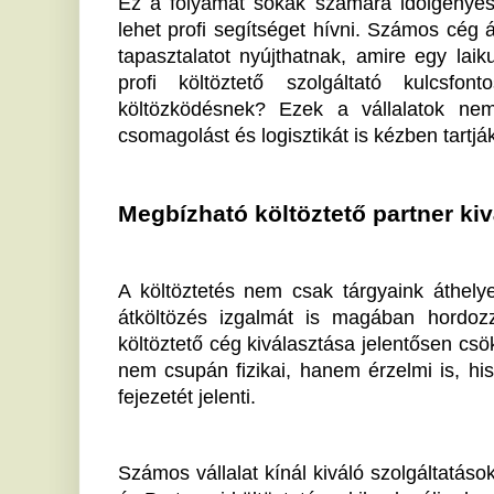
és Partnerei költöztetés, akiknek célja, hogy ügyfelei
Nem csak a logisztikában segítik ügyfeleiket, de tel
ezáltal az ügyfelek nyugodtan összpontosíthatnak az új
Végül, bármilyen nehézségekkel is áll szemben a
lehetőség a megfelelő támogatásra és megoldásra. A k
lehetőségekkel és átalakított terekkel. Legyen ez kön
hogy tapasztalt szakemberekre bízza a folyamatot,
otthonába való átköltözést.
Ha tetszett a cikk Önnek, ossza meg ismerőseivel!