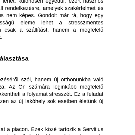
k értékei biztonságban legyenek. 
jes felelősséget is vállalnak, 
 élethelyzet kihívásaira.
 költözés során, mindig van 
öltöztetés egy új kezdet, tele 
nyebben megvalósítható azáltal, 
 így Ön végre élvezheti az új 