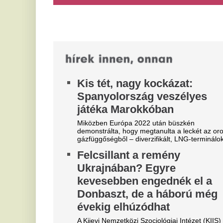
A globális adatforgalom 99
i
százalékát kiütheti, ha
t
megtámadják a tenger alatti
k
kábeleket
e
Kínai kutatók arra figyelmeztetnek, hogy a tenger
mélyén húzódó adatkábelek támadását lehetővé
Az
tevő drónok egyre olcsóbbak és...
új
já
"Hol a csapatunk?" -
D
Szétverték a felvidéki
s
magyarok büszkeségét, óriási
K
a felháborodás
A 
já