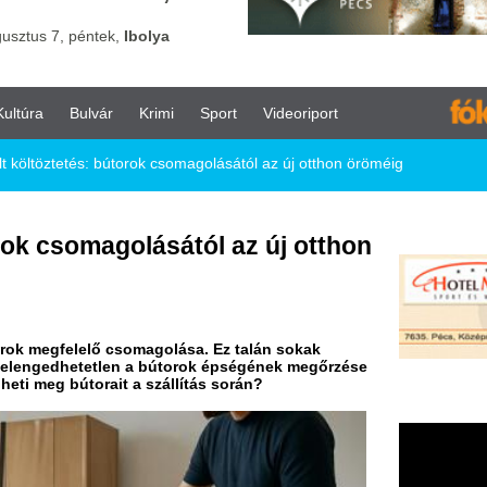
vár
Krimi
Sport
Videoriport
 bútorok csomagolásától az új otthon öröméig
agolásától az új otthon
ő csomagolása. Ez talán sokak
tlen a bútorok épségének megőrzése
ait a szállítás során?