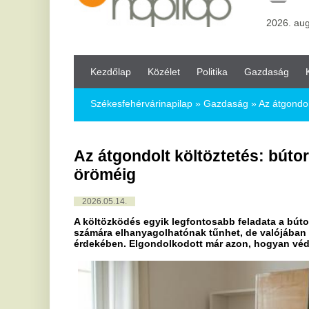
Kezdőlap
Közélet
Politika
Gazdaság
Kultúra
Bul
Székesfehérvárinapilap
»
Gazdaság »
Az átgondolt költöztetés:
Az átgondolt költöztetés: bútorok csom
öröméig
2026.05.14.
A költözködés egyik legfontosabb feladata a bútorok megfelel
számára elhanyagolhatónak tűnhet, de valójában elengedhete
érdekében. Elgondolkodott már azon, hogyan védheti meg bútor