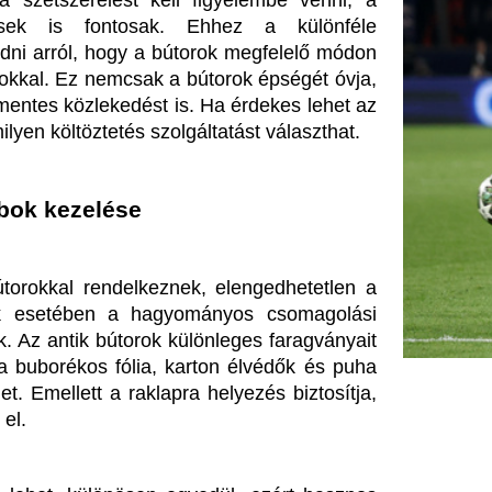
önösen egyedül, ezért hasznos 
ezésre, amelyek szakértelmet és 
pes. Gondolt már rá, hogy egy 
eleme lehet a stresszmentes 
állítást, hanem a megfelelő 
a
ól, hanem új otthonunkba való 
számára leginkább megfelelő 
folyamat stresszét. Ez a feladat 
akóhely sok esetben életünk új 
. Ezek közé tartozik a Servitius 