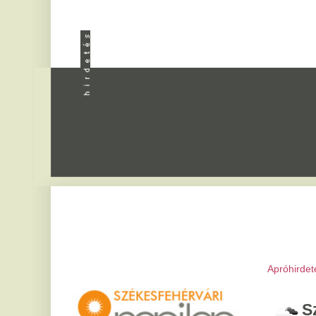
Apróhirdetés
|
Progra
Székesfeh
2026. augusztus 7, pén