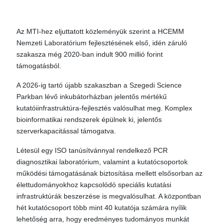
Az MTI-hez eljuttatott közleményük szerint a HCEMM
Nemzeti Laboratórium fejlesztésének első, idén záruló
szakasza még 2020-ban indult 900 millió forint
támogatásból.
A 2026-ig tartó újabb szakaszban a Szegedi Science
Parkban lévő inkubátorházban jelentős mértékű
kutatóiinfrastruktúra-fejlesztés valósulhat meg. Komplex
bioinformatikai rendszerek épülnek ki, jelentős
szerverkapacitással támogatva.
Létesül egy ISO tanúsítvánnyal rendelkező PCR
diagnosztikai laboratórium, valamint a kutatócsoportok
működési támogatásának biztosítása mellett elsősorban az
élettudományokhoz kapcsolódó speciális kutatási
infrastruktúrák beszerzése is megvalósulhat. A központban
hét kutatócsoport több mint 40 kutatója számára nyílik
lehetőség arra, hogy eredményes tudományos munkát