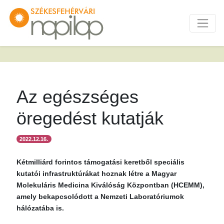
Az egészséges
öregedést kutatják
2022.12.16.
Kétmilliárd forintos támogatási keretből speciális
kutatói infrastruktúrákat hoznak létre a Magyar
Molekuláris Medicina Kiválóság Központban (HCEMM),
amely bekapcsolódott a Nemzeti Laboratóriumok
hálózatába is.