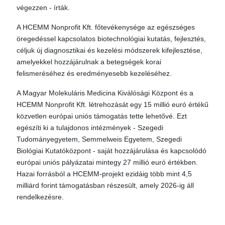
végezzen - írták.
A HCEMM Nonprofit Kft. főtevékenysége az egészséges
öregedéssel kapcsolatos biotechnológiai kutatás, fejlesztés,
céljuk új diagnosztikai és kezelési módszerek kifejlesztése,
amelyekkel hozzájárulnak a betegségek korai
felismeréséhez és eredményesebb kezeléséhez.
A Magyar Molekuláris Medicina Kiválósági Központ és a
HCEMM Nonprofit Kft. létrehozását egy 15 millió euró értékű
közvetlen európai uniós támogatás tette lehetővé. Ezt
egészíti ki a tulajdonos intézmények - Szegedi
Tudományegyetem, Semmelweis Egyetem, Szegedi
Biológiai Kutatóközpont - saját hozzájárulása és kapcsolódó
európai uniós pályázatai mintegy 27 millió euró értékben.
Hazai forrásból a HCEMM-projekt ezidáig több mint 4,5
milliárd forint támogatásban részesült, amely 2026-ig áll
rendelkezésre.