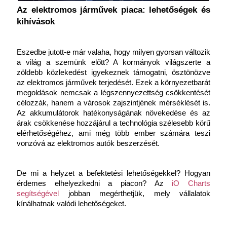
Az elektromos járművek piaca: lehetőségek és 
kihívások
Eszedbe jutott-e már valaha, hogy milyen gyorsan változik 
a világ a szemünk előtt? A kormányok világszerte a 
zöldebb közlekedést igyekeznek támogatni, ösztönözve 
az elektromos járművek terjedését. Ezek a környezetbarát 
megoldások nemcsak a légszennyezettség csökkentését 
célozzák, hanem a városok zajszintjének mérséklését is. 
Az akkumulátorok hatékonyságának növekedése és az 
árak csökkenése hozzájárul a technológia szélesebb körű 
elérhetőségéhez, ami még több ember számára teszi 
vonzóvá az elektromos autók beszerzését.
De mi a helyzet a befektetési lehetőségekkel? Hogyan 
érdemes elhelyezkedni a piacon? Az
 iO Charts 
segítségével
 jobban megérthetjük, mely vállalatok 
kínálhatnak valódi lehetőségeket.