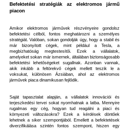
Befektetési stratégiák az elektromos jármű 
piacon
Amikor elektromos járművek részvényeire gondolsz 
befektetési célból, fontos meghatározni a személyes 
stratégiát. Valóban, sokan gondolják úgy, hogy a stabil és 
már bizonyított cégek, mint például a Tesla, a 
megbízhatóság megtestesítői. Ezek a vállalatok, 
amelyeket sokan már ismernek, általában biztonságosabb 
befektetési lehetőségeket sugallnak. Azonban vannak, 
akik inkább a feltörekvő cégek mellett teszik le a 
voksukat, különösen Ázsiában, ahol az elektromos 
járművek piaca dinamikusan fejlődik.
Saját tapasztalat alapján, a vállalatok innovációi és 
terjeszkedési tervei sokat nyomhatnak a latba. Mennyire 
rugalmas egy cég, hogyan tud reagálni a piaci és 
környezeti változásokra? Ezek a kérdések döntőek 
lehetnek a siker szempontjából. Emellett a befektetések 
diverzifikálása szintén fontos szempont, hiszen egy 