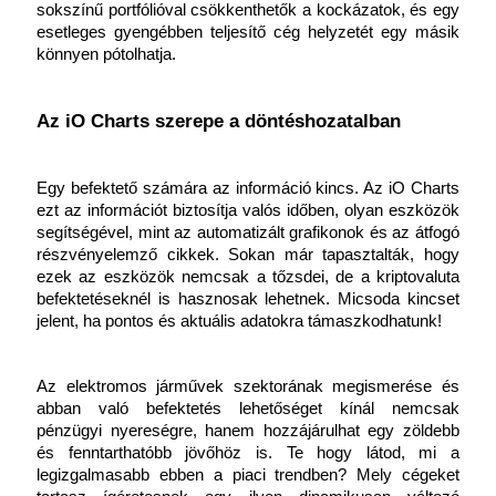
sokszínű portfólióval csökkenthetők a kockázatok, és egy 
esetleges gyengébben teljesítő cég helyzetét egy másik 
könnyen pótolhatja.
Az iO Charts szerepe a döntéshozatalban
Egy befektető számára az információ kincs. Az iO Charts 
ezt az információt biztosítja valós időben, olyan eszközök 
segítségével, mint az automatizált grafikonok és az átfogó 
részvényelemző cikkek. Sokan már tapasztalták, hogy 
ezek az eszközök nemcsak a tőzsdei, de a kriptovaluta 
befektetéseknél is hasznosak lehetnek. Micsoda kincset 
jelent, ha pontos és aktuális adatokra támaszkodhatunk!
Az elektromos járművek szektorának megismerése és 
abban való befektetés lehetőséget kínál nemcsak 
pénzügyi nyereségre, hanem hozzájárulhat egy zöldebb 
és fenntarthatóbb jövőhöz is. Te hogy látod, mi a 
legizgalmasabb ebben a piaci trendben? Mely cégeket 