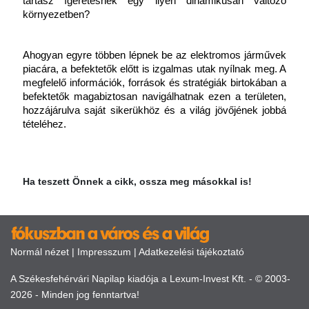
tartasz ígéretesnek egy ilyen dinamikusan változó 
környezetben?
Ahogyan egyre többen lépnek be az elektromos járművek 
piacára, a befektetők előtt is izgalmas utak nyílnak meg. A 
megfelelő információk, források és stratégiák birtokában a 
befektetők magabiztosan navigálhatnak ezen a területen, 
hozzájárulva saját sikerükhöz és a világ jövőjének jobbá 
tételéhez.
Ha teszett Önnek a cikk, ossza meg másokkal is!
Normál nézet
|
Impresszum
|
Adatkezelési tájékoztató
A Székesfehérvári Napilap kiadója a Lexum-Invest Kft. - © 2003-
2026 - Minden jog fenntartva!