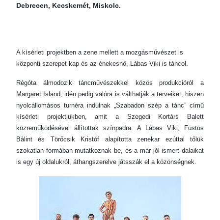
Debrecen, Kecskemét, Miskolc.
A kísérleti projektben a zene mellett a mozgásművészet is
központi szerepet kap és az énekesnő, Lábas Viki is táncol.
Régóta álmodozik táncművészekkel közös produkcióról a
Margaret Island, idén pedig valóra is válthatják a terveiket, hiszen
nyolcállomásos turnéra indulnak „Szabadon szép a tánc” című
kísérleti projektjükben, amit a Szegedi Kortárs Balett
közreműködésével állítottak színpadra. A Lábas Viki, Füstös
Bálint és Törőcsik Kristóf alapította zenekar ezúttal tőlük
szokatlan formában mutatkoznak be, és a már jól ismert dalaikat
is egy új oldalukról, áthangszerelve játsszák el a közönségnek.