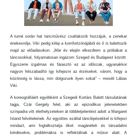
A turné során hat táncművész csatlakozik hozzájuk, a zenekar
énekesnője, Viki pedig kilép a komfortzónájából és ő is balettozik
majd az előadásokon. „Már év elején elkezdtem a próbákat a
táncosokkal, folyamatosan ingázom Szeged és Budapest között.
Egyszerre izgalmas és fárasztó ez az időszak, ugyanakkor
nagyon felszabadító így kifejezni az érzéseket, várom, hogy a
közönség is lássa, min dolgozunk ilyen sokat” – meséli Lábas
Viki.
A koreográfiáért egyébként a Szegedi Kortárs Balett társulatának
tagja, Czár Gergely felel, aki az epizodikus jelenetekben
színpadra vitt élethelyzeteken át többletjelentést adott a Margaret
Island felvételeinek. Az együttes ezáltal tánclépésekkel is kifejezi
mindazt, ami foglalkoztatja őket: magánéleti és társadalmi
kérdésekre, problémákra is reflektálnak a műsor alatt. A