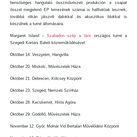
bensőséges hangulatú összművészeti produkción a csapat
ősszel megjelenő EP lemezének számai is hallhatóak lesznek,
továbbá ritkán játszott dalokkal és akusztikus blokkal is
készülnek a turné állomásaira.
Margaret Island –
Szabadon szép a tánc
országos turné a
Szegedi Kortárs Balett közreműködésével:
Október 14. Veszprém, Hangvilla
Október 20. Miskolc, Művészetek Háza
Október 21. Debrecen, Kölcsey Központ
Október 23. Szeged, Nemzeti Színház
Október 28. Kecskemét, Hírös Agóra
Október 29. Gödöllő, Művészetek Háza
November 12. Győr, Molnár Vid Bertalan Művelődési Központ