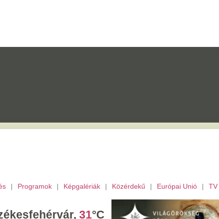
mok
|
Képgalériák
|
Közérdekű
|
Európai Unió
|
TV
|
Fejér megye
|
Archívu
érvár,
31
°C
árnap,
Emőd