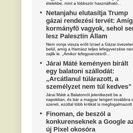
beharangozójában
A jelenség nem új, és nem is csak a Google-re
jellemző: a tech-világ óriásai szeretik fricskázni
egymást, rámutatva saját új termékük...
Kiderült, hogy kinek szólt a
Z
füttyszó a Fradi-Real Madrid
m
rangadón, teljesen megőrültek
k
a szurkolók
Va
ar
A magyar drukkerek nem felejtették el a Real
me
Madrid török középpályásának korábbi tetteit.
R
Veszélyes jelenetek a Fradi-
ú
Real Madridon, a