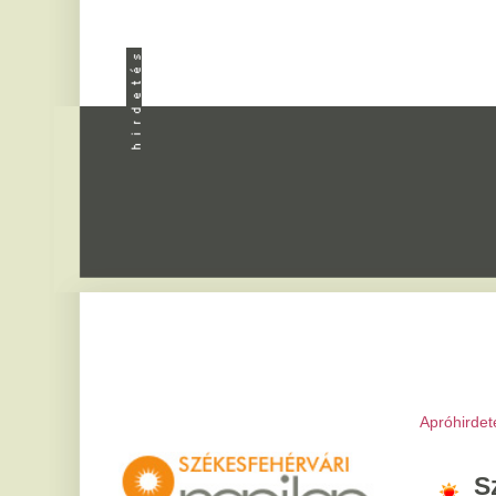
Apróhirdetés
|
Progra
Székesfeh
2026. augusztus 9, vas