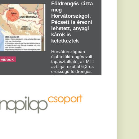
dden kora...
 videó a
ktorról, a
elárul