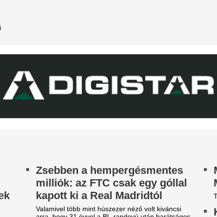
C Barcelona
Magánrepülővel é
gtisztítják a keretet.
Lionel Messi az é
itális Milán góllal debütált az
temetésére
EK Athén színeiben
Felesége és gyermekeik is ve
rga Barnabás a második félidőben lépett pályára
Fradi-Real: Szép 
4–0-ra megnyert találkozón.
királyiaktól az es
árom játékos kikerült az FC
előtt - fotó
arcelona keretéből,
indannyian távoznak
Magyarországon járva term
feledkeztek meg nagy legend
tenzív napokat élnek a katalánok.