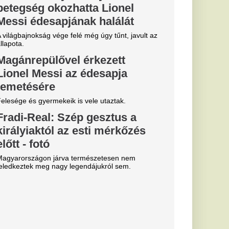
t? Erre
re többen
a fürdőszoba
most azonban egy új
dernebbnek tűnik, de
tikusabb és tágasabb
 annyira
ői sztárját:
zültek róla