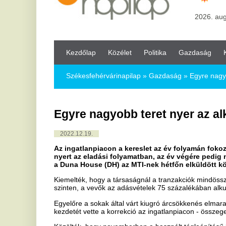
Kezdőlap
Közélet
Politika
Gazdaság
Kultúra
Bul
Székesfehérvárinapilap
»
Gazdaság »
Egyre nagyobb teret nyer
Egyre nagyobb teret nyer az alku az in
2022.12.19.
Az ingatlanpiacon a kereslet az év folyamán fokozatosan csökk
nyert az eladási folyamatban, az év végére pedig néhol már a hir
a Duna House (DH) az MTI-nek hétfőn elküldött közleményében
Kiemelték, hogy a társaságnál a tranzakciók mindössze ötöde zárult
szinten, a vevők az adásvételek 75 százalékában alkudni tudtak.
Egyelőre a sokak által várt kiugró árcsökkenés elmaradt, ugyanakk
kezdetét vette a korrekció az ingatlanpiacon - összegezték.
Közölték, hogy novemberben a használt téglaépítésű lakások árábó
4 százalékot engedtek az alku során, a budai téglalakásoknál 3 száz
százalék volt az alku mértéke.
Országos szinten a végső árból a keleti régió eladói 8 százalékot 
4 százalékkal csökkentették az irányárat. Nyugaton a hirdetésiár 3 
tulajdonosok további 7 százalékot hajlandóak még engedni az eladási
Benedikt Károly, a Duna House PR és elemzési vezetője a közlemé
közvetítőinek segítségével értékesített otthonok 5 százaléka kelt el
magasabban. A versengés főként a befektetési céllal vásárlókra jelle
ingatlanokért átlagosan 4 százalékkal kínálnak többet a hirdetési ár