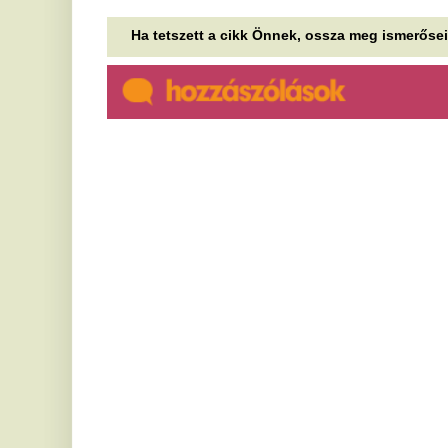
Nem is sejtik a gyanútlan
J
vásárlók, mi jut a
n
szervezetükbe: elképesztő
Vi