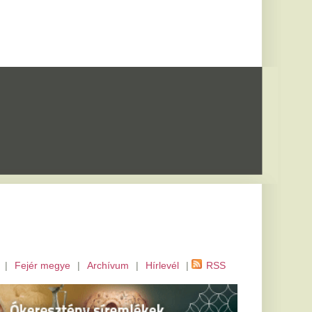
m
|
Hírlevél
|
RSS