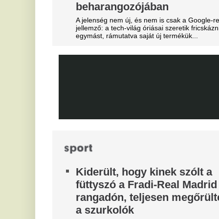
F
biztonságiaknak kellett
Me
beavatkozniuk
V
Néhányan nem tudták, hogy nem illik hergelni a
Fradi-tábort. Lila-őrültek.
A
Kegyetlen betegség végzett
Va
a 
Lionel Messi édesapjával,
H
különleges helyen hunyt el a
B
családfő
m
Kiderült, hogy milyen súlyos kor támadta meg
Jorge Messi egészségét, már a világbajnokságon
In
sem lehetett ott.
Szexuális szolgáltatásokkal
fizették le a játékvezetőket a
dél-koreaiak
Szexuális szolgáltatásokkal fizették le a
játékvezetőket a dél-koreaiak. A botrány miatt
rendőrségi razzia volt a szövetségnél, még a
köztársasági elnök is megszólalt.