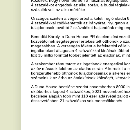
licit 35 millió forinttal többet jelentett az eladónak, mint amennyiért
A szakember rámutatott: az ingatlanok energetikai korszerűségének 
az év második felében az eladás során. A kereslet a modern, energia
korszerűtlenebb otthonok tulajdonosainak a sikeres értékesítés érd
számolniuk az árba az átalakítások költségét, kénytelenek rugalmas
A Duna House becslése szerint novemberben 8000 ingatlan-adásvét
októberhez képest 4 százalékos, 2021 novemberéhez képest 27 szá
becslése alapján több mint 118 ezer adásvétel zajlott eddig a magy
összevetésben 21 százalékos volumencsökkenés.
Ha tetszett a cikk Önnek, ossza meg ismerőseivel!