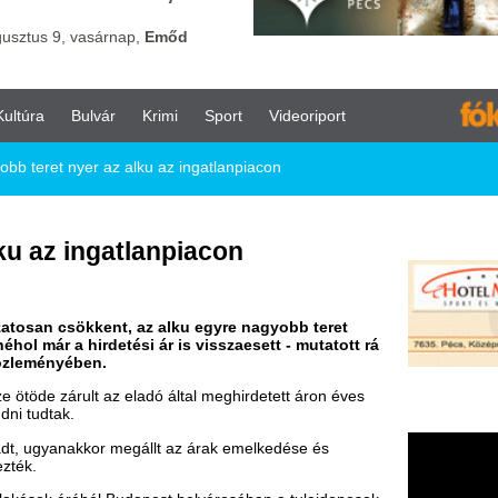
vár
Krimi
Sport
Videoriport
 az alku az ingatlanpiacon
gatlanpiacon
ent, az alku egyre nagyobb teret
detési ár is visszaesett - mutatott rá
.
 az eladó által meghirdetett áron éves
or megállt az árak emelkedése és
l Budapest belvárosában a tulajdonosok
alék, míg a pesti oldalon szintén 4
engedtek, miközben már a hirdetés során
százalékos változása mellett a
 árból - írták.
nyben elmondta, hogy a cég
 idén a hirdetésben szereplő árnál
mző, akik a kiváló és jó állapotú
nál - tette hozzá. A legnagyobb értékű