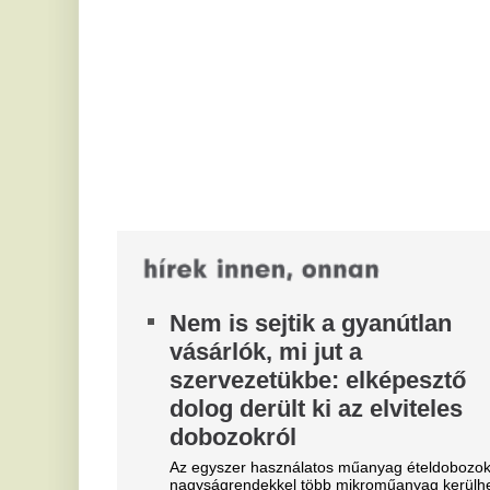
va
dolog derült ki az elviteles
in
dobozokról
S
Az egyszer használatos műanyag ételdobozokból
m
nagyságrendekkel több mikroműanyag kerülhet az
ételekbe, mint a többször használható...
I
Netanjahu elutasítja Trump
A 
az
gázai rendezési tervét: Amíg
A
kormányfő vagyok, sehol sem
S
lesz Palesztin Állam
m
Nem vonja vissza erőit Izrael a Gázai övezeten
belül, amíg a Hamász teljes lefegyverzése nem
Az
zajlik le. „Amikor lefegyverzésről...
kö
me
Járai Máté keményen bírált
A
egy balatoni szállodát:
i
„Arcátlanul túlárazott, a
h
személyzet nem túl kedves”
t
Járai Máté a Balatonról jelentkezett be a
napokban, és bár a magyar tengert továbbra is
Va
szereti, ezúttal több kritikát is megfogalmazott...
fa
tá
Finoman, de beszól a
konkurenseknek a Google az
új Pixel okosóra