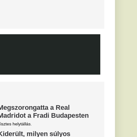
rkezett
desapja
le utaztak.
gesztus a
ti mérkőzés
észetesen nem
ájukról sem.