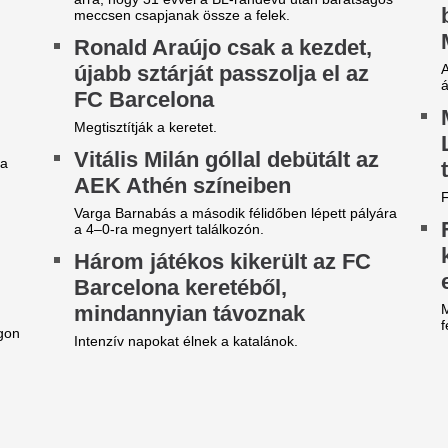
iderült, hogy kinek szólt a
A kádak kora lejár
üttyszó a Fradi-Real Madrid
cserélik őket egy
angadón, teljesen megőrültek
2026-ban
 szurkolók
Évtizedekig a kád számított 
megkerülhetetlen elemének, 
magyar drukkerek nem felejtették el a Real
megoldás hódít. Nemcsak mo
drid török középpályásának korábbi tetteit.
a lakberendezők szerint prak
hatást is kelt.
áltozott az előrejelzés, csak
Eltorzult az arca,
eddig tart a hőhullám, útban a
megverték a TV2 n
idegfront - Időjárás-
sokkoló képek kés
lőrejelzés