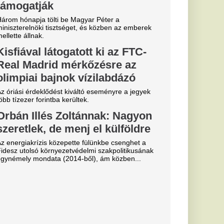
 Real
 Budapesten
úlyos
a Lionel
 halálát
g úgy tűnt, javult az