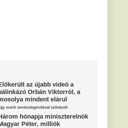
zilvázott.
niszterelnök
iók
ar Péter a
és közben az emberek
t ki az FTC-
őzésre az
zilabdázó
ó eseményre a jegyek
nnak: Nagyon
 el külföldre
ülünkbe csenghet a
mi szakpolitikusának
), ám közben...