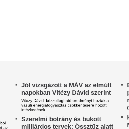
súti energiafogyasztás csökkentésére hozott
Egy szerb zenészlegendával s
tézkedések.
Három hónapja mi
zerelmi botrány és bukott
Magyar Péter, mill
illiárdos tervek: Össztűz alatt
támogatják
nfantino, védekezik a FIFA
Három hónapja tölti be Magy
FIFA szerint megpróbálják aláásni a szervezet és
miniszterelnöki tisztséget, 
 elnök tekintélyét.
mellette állnak.
tombomba sem kell a
Kisfiával látogatot
kynetnek, hogy szétégessen
Real Madrid mérk
inket – elég egy hőkupola
olimpiai bajnok ví
 adatközpontokról eddig főként azért folyt
Az óriási érdeklődést kivált
rnyezetvédelmi vita, mert elképesztő
több tízezer forintba kerültek.
nnyiségű áramot és vizet fogyasztanak – lásd...
Orbán Illés Zoltá
 Vajda-Papír a válsághelyzeti
szeretlek, de menj
ntézkedések egy részét
osszú távon is hasznosítani
Az energiakrízis közepette f
Fidesz utolsó környezetvédel
udja
egynémely mondata (2014-ből
jda-Papír Csoport egy százalékkal mérsékelheti
jlagos áramfelhasználását azzal, hogy hosszú
von is alkalmazza az elmúlt héten...