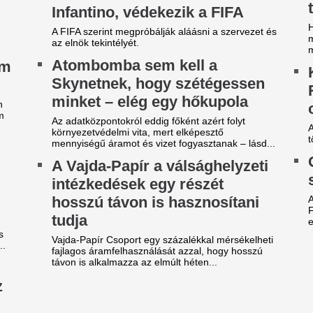
sebben a hempergésmentes
Megszorongatta a
illiók: az FTC csak egy góllal
Madridot a Fradi
apott ki a Real Madridtól
Tisztes helytállás.
lamivel több mint húszezer néző volt kiváncsi
Kiderült, milyen s
ra, hogy 31 évvel a BL-randevú után barátságos
betegség okozhatt
ccsen csapjanak össze a felek.
Messi édesapjának
onald Araújo csak a kezdet,
jabb sztárját passzolja el az
A világbajnokság vége felé mé
állapota.