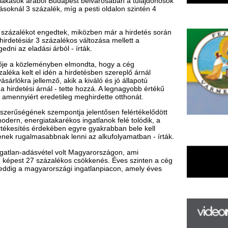
 eredetileg meghirdette otthonát.
szempontja jelentősen felértékelődött
takarékos ingatlanok felé tolódik, a
ekében egyre gyakrabban bele kell
abbnak lenni az alkufolyamatban - írták.
el volt Magyarországon, ami
zalékos csökkenés. Éves szinten a cég
arországi ingatlanpiacon, amely éves
F
m
H
P
l
k
k
H
új
ta
az
er
rá
Ho