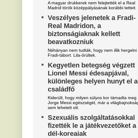
„Az ellopott vagyon mértékét
K
megbecsülni sem tudom” –
f
Baka András Sulyok Tamásról,
r
az új alkotmányról és a Tisza
a
győzelméről
A 
Ma
Bő egy héttel a választás után adott interjút Baka
András a 24.hu-nak. A beszélgetésből pontosan
V
kirajzolódik milyen nézetei vannak a Tisza által
k
államfőnek javasolt jogtudósnak.
h
Egész nap 2 liter vizet iszol
e
nyáron? Ezért árthat többet,