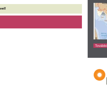
ke
ól vizsgázott a MÁV az elmúlt
Előkerült az újabb
apokban Vitézy Dávid szerint
pálinkázó Orbán Vi
mosolya mindent 
tézy Dávid: kézzelfogható eredményt hoztak a