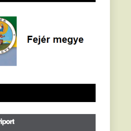
öldrengés rázta
eg
orvátországot,
écsett is érezni
ehetett, anyagi
árok is
eletkeztek
orvátországban
abb földrengés volt
pasztalható, az MTI
t írja: ezúttal 6,3-es
ősségű földrengés
zta meg
rvátországot