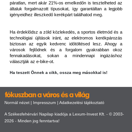
páratlan, mert akár 21%-os emelkedőn is tesztelheted az 
általuk forgalmazott típusokat, így garantáltan a legjobb 
igényeidhez illeszkedő kerékpárt találhatod meg. 
Ha érdeklődsz a zöld közlekedés, a sportos életmód és a 
technológiai újítások iránt, az elektromos kerékpározás 
biztosan az egyik kedvenc időtöltésed lesz. Ahogy a 
városok fejlődnek és a forgalom gyakrabban okoz 
fennakadásokat, sokan a mindennapi ingázáshoz 
választják az e-bike-ot. 
Ha teszett Önnek a cikk, ossza meg másokkal is!
Normál nézet
|
Impresszum
|
Adatkezelési tájékoztató
A Székesfehérvári Napilap kiadója a Lexum-Invest Kft. - © 2003-
2026 - Minden jog fenntartva!