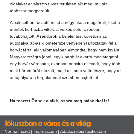
oldalakat elválasztó füves területen állt meg, miután
többször megpördült.
A balesetben az autó mind a négy utasa megsérült, őket a
mentők kórházba vitték, a vétkes sofőr azonban
továbbhajtott. A rendőrök a bejelentést követően az
autópálya 83-as kilométerszelvényében tartóztatták fel a
horvát férfit, aki vallomásában elmondta, hogy nem kívánt
Magyarországra jönni, egyik barátját akarta meglátogatni
egy horvát városban, azonban annyira eltévedt, hogy több
mint három órát utazott, majd azt sem vette észre, hogy az
autópályára a forgalommal szemben hajtott fel.
Ha teszett Önnek a cikk, ossza meg másokkal is!
Normál nézet
|
Impresszum
|
Adatkezelési tájékoztató