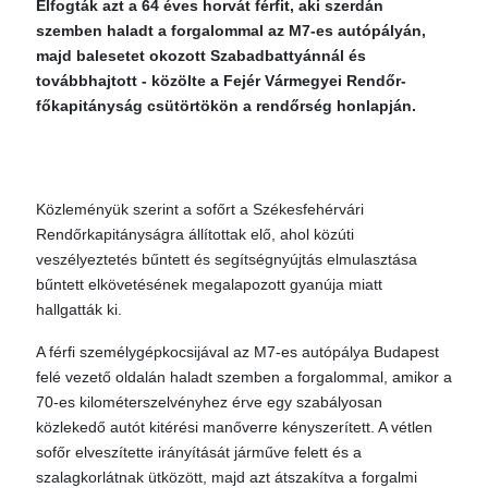
Elfogták azt a 64 éves horvát férfit, aki szerdán
szemben haladt a forgalommal az M7-es autópályán,
majd balesetet okozott Szabadbattyánnál és
továbbhajtott - közölte a Fejér Vármegyei Rendőr-
főkapitányság csütörtökön a rendőrség honlapján.
Közleményük szerint a sofőrt a Székesfehérvári
Rendőrkapitányságra állítottak elő, ahol közúti
veszélyeztetés bűntett és segítségnyújtás elmulasztása
bűntett elkövetésének megalapozott gyanúja miatt
hallgatták ki.
A férfi személygépkocsijával az M7-es autópálya Budapest
felé vezető oldalán haladt szemben a forgalommal, amikor a
70-es kilométerszelvényhez érve egy szabályosan
közlekedő autót kitérési manőverre kényszerített. A vétlen
sofőr elveszítette irányítását járműve felett és a
szalagkorlátnak ütközött, majd azt átszakítva a forgalmi