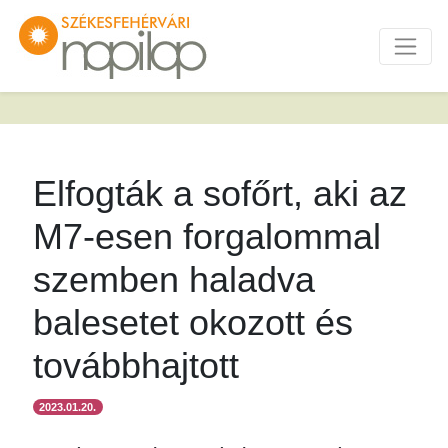
Elfogták a sofőrt, aki az
M7-esen forgalommal
szemben haladva
balesetet okozott és
továbbhajtott
2023.01.20.