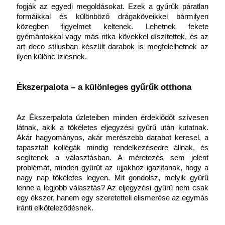
fogják az egyedi megoldásokat. Ezek a gyűrűk páratlan 
formáikkal és különböző drágaköveikkel bármilyen 
közegben figyelmet keltenek. Lehetnek fekete 
gyémántokkal vagy más ritka kövekkel díszítettek, és az 
art deco stílusban készült darabok is megfelelhetnek az 
ilyen különc ízlésnek.
Ékszerpalota – a különleges gyűrűk otthona
Az
Ékszerpalota üzleteiben minden érdeklődőt szívesen 
látnak, akik a tökéletes eljegyzési gyűrű után kutatnak. 
Akár hagyományos, akár merészebb darabot keresel, a 
tapasztalt kollégák mindig rendelkezésedre állnak, és 
segítenek a választásban. A méretezés sem jelent 
problémát, minden gyűrűt az ujjakhoz igazítanak, hogy a 
nagy nap tökéletes legyen. Mit gondolsz, melyik gyűrű 
lenne a legjobb választás? Az eljegyzési gyűrű nem csak 
egy ékszer, hanem egy szeretetteli elismerése az egymás 
iránti elköteleződésnek.