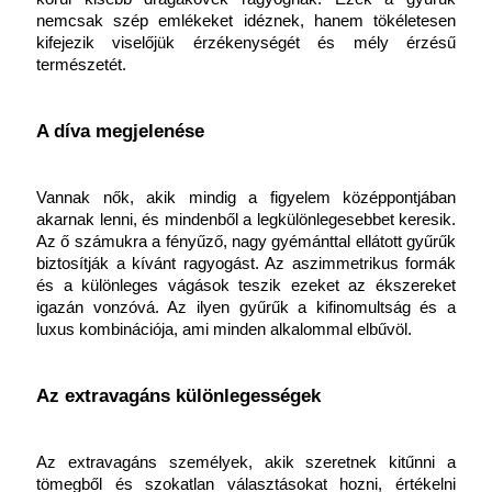
nemcsak szép emlékeket idéznek, hanem tökéletesen 
kifejezik viselőjük érzékenységét és mély érzésű 
természetét.
A díva megjelenése
Vannak nők, akik mindig a figyelem középpontjában 
akarnak lenni, és mindenből a legkülönlegesebbet keresik. 
Az ő számukra a fényűző, nagy gyémánttal ellátott gyűrűk 
biztosítják a kívánt ragyogást. Az aszimmetrikus formák 
és a különleges vágások teszik ezeket az ékszereket 
igazán vonzóvá. Az ilyen gyűrűk a kifinomultság és a 
luxus kombinációja, ami minden alkalommal elbűvöl.
Az extravagáns különlegességek
Az extravagáns személyek, akik szeretnek kitűnni a 
tömegből és szokatlan választásokat hozni, értékelni 