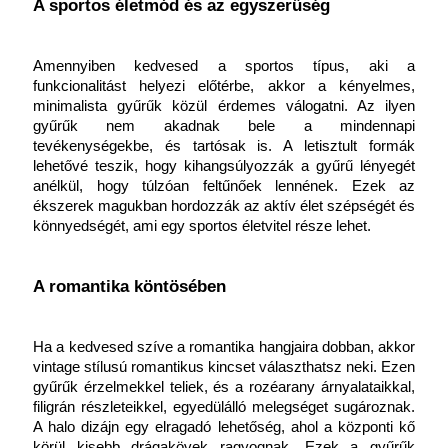
A sportos életmód és az egyszerűség
Amennyiben kedvesed a sportos típus, aki a 
funkcionalitást helyezi előtérbe, akkor a kényelmes, 
minimalista gyűrűk közül érdemes válogatni. Az ilyen 
gyűrűk nem akadnak bele a mindennapi 
tevékenységekbe, és tartósak is. A letisztult formák 
lehetővé teszik, hogy kihangsúlyozzák a gyűrű lényegét 
anélkül, hogy túlzóan feltűnőek lennének. Ezek az 
ékszerek magukban hordozzák az aktív élet szépségét és 
könnyedségét, ami egy sportos életvitel része lehet.
A romantika köntösében
Ha a kedvesed szíve a romantika hangjaira dobban, akkor 
vintage stílusú romantikus kincset választhatsz neki. Ezen 
gyűrűk érzelmekkel teliek, és a rozéarany árnyalataikkal, 
filigrán részleteikkel, egyedülálló melegséget sugároznak. 
A halo dizájn egy elragadó lehetőség, ahol a központi kő 
körül kisebb drágakövek ragyognak. Ezek a gyűrűk 