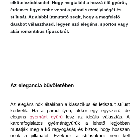
elköteleződésedet. Hogy megtaláld a hozzá illő gyűrűt,
érdemes figyelembe venni a párod személyiségét és
stílusát. Az alábbi útmutató segít, hogy a megfelelő
darabot választhasd, legyen szó elegáns, sportos vagy
akár romantikus típusokról.
Az elegancia bűvöletében
Az elegáns nők általában a klasszikus és letisztult stílust 
kedvelik. Ha a párod ilyen, akkor egy egyszerű, de 
elegáns 
gyémánt gyűrű
 lesz az ideális választás. A 
karomfoglalatos gyémántgyűrűk a lehető legjobban 
mutatják meg a kő ragyogását, és biztos, hogy hosszan 
őrzik a pillanatot. Ezekhez a stílusokhoz nem kell 