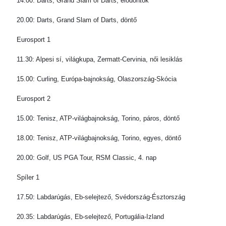
14.00: Darts, Grand Slam of Darts, elődöntők
20.00: Darts, Grand Slam of Darts, döntő
Eurosport 1
11.30: Alpesi sí, világkupa, Zermatt-Cervinia, női lesiklás
15.00: Curling, Európa-bajnokság, Olaszország-Skócia
Eurosport 2
15.00: Tenisz, ATP-világbajnokság, Torino, páros, döntő
18.00: Tenisz, ATP-világbajnokság, Torino, egyes, döntő
20.00: Golf, US PGA Tour, RSM Classic, 4. nap
Spíler 1
17.50: Labdarúgás, Eb-selejtező, Svédország-Észtország
20.35: Labdarúgás, Eb-selejtező, Portugália-Izland