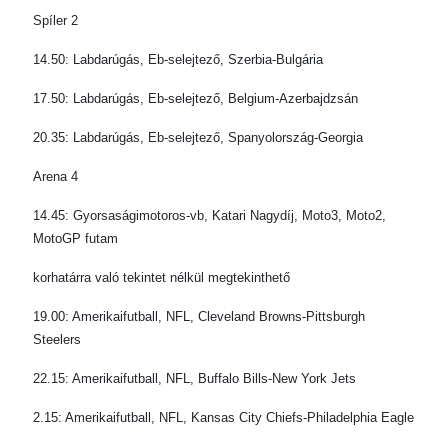
Spíler 2
14.50: Labdarúgás, Eb-selejtező, Szerbia-Bulgária
17.50: Labdarúgás, Eb-selejtező, Belgium-Azerbajdzsán
20.35: Labdarúgás, Eb-selejtező, Spanyolország-Georgia
Arena 4
14.45: Gyorsaságimotoros-vb, Katari Nagydíj, Moto3, Moto2,
MotoGP futam
korhatárra való tekintet nélkül megtekinthető
19.00: Amerikaifutball, NFL, Cleveland Browns-Pittsburgh
Steelers
22.15: Amerikaifutball, NFL, Buffalo Bills-New York Jets
2.15: Amerikaifutball, NFL, Kansas City Chiefs-Philadelphia Eagle