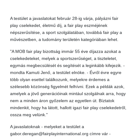
A testület a javaslatokat február 28-ig várja, pályázni fair
play cselekedet, életmű díj, a fair play eszméjének
népszerűsítése, a sport szolgálatában, továbbá fair play a
művészetben, a tudomány területén kategóriában lehet.
"A MOB fair play bizottság immár 55 éve díjazza azokat a
cselekedeteket, melyek a sportszerűséget, a tiszteletet,
egymás megbecsülését és segítését a leginkább kifejezik. -
mondta Kamuti Jenő, a testület elnöke. - Évről évre egyre
több olyan esettel találkozunk, melyekre érdemes a
szélesebb közönség figyelmét felhívni. Ezek a példák azok,
amelyek a jövő generációinak mintául szolgálnak arra, hogy
nem a minden áron győzelem az egyetlen út. Bíztatok
mindenkit, hogy ha látott, hallott igazi fair play cselekedetről,
ossza meg velünk."
A javaslatoknak - melyeket a testület a
gabor.deregan@fairplayinternational.org címre vár -