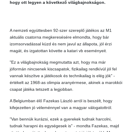
hogy ott legyen a következő világbajnokságon.
A nemzeti együttesben 92-szer szereplő játékos az M1
aktuális csatorna megkeresésére elmondta, hogy bár
izomsorvadással küzd és nem javul az állapota, jól érzi
magát, és izgatottan követte a katari vb eseményeit.
"Ez a világbajnokság megmutatta azt, hogy ma már
jóformán nincsenek kiscsapatok, fizikailag rendkívül jól fel
vannak készítve a játékosok és technikailag is elég jók" -
értékelt az 1968-as olimpia aranyérmese, akinek a marokkói
csapat játéka tetszett a legjobban.
A Belgiumban élő Fazekas László arról is beszélt, hogy
kifejezetten jó véleménnyel van a magyar válogatottról.
"Van bennük kurázsi, ezek a gyerekek tudnak harcolni,
tudnak harapni és egységesek is" - mondta Fazekas, majd