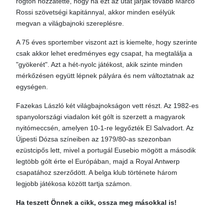
rögtön hozzátette, hogy ha ezt az utat járják tovább Marco
Rossi szövetségi kapitánnyal, akkor minden esélyük
megvan a világbajnoki szereplésre.
A 75 éves sportember viszont azt is kiemelte, hogy szerinte
csak akkor lehet eredményes egy csapat, ha megtalálja a
"gyökerét". Azt a hét-nyolc játékost, akik szinte minden
mérkőzésen együtt lépnek pályára és nem változtatnak az
egységen.
Fazekas László két világbajnokságon vett részt. Az 1982-es
spanyolországi viadalon két gólt is szerzett a magyarok
nyitómeccsén, amelyen 10-1-re legyőzték El Salvadort. Az
Újpesti Dózsa színeiben az 1979/80-as szezonban
ezüstcipős lett, mivel a portugál Eusebio mögött a második
legtöbb gólt érte el Európában, majd a Royal Antwerp
csapatához szerződött. A belga klub története három
legjobb játékosa között tartja számon.
Ha teszett Önnek a cikk, ossza meg másokkal is!