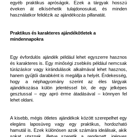
egyéb praktikus apróságok. Ezek a tárgyak hosszú 
éveken át elkísérhetik tulajdonosukat, és minden 
használatkor felidézik az ajándékozás pillanatát. 
Praktikus és karakteres ajándékötletek a 
mindennapokra
Egy évfordulós ajándék például lehet egyszerre hasznos 
és karakteres is. Egy minőségi zsebkés például nemcsak 
túrázáskor vagy kirándulások alkalmával lehet hasznos, 
hanem gyűjtői darabként is megállja a helyét. Érdekesség, 
hogy a néphagyomány szerint az éles tárgyak 
ajándékozása külön jelentéssel bír, de egy jelképes 
gesztussal – egy apró érme átadásával – könnyen fel 
lehet oldani.
A kisebb, mégis ötletes ajándékok között szerepelhet egy 
elegáns laposüveg vagy egy praktikus, hordozható 
hamutál is. Ezek különösen azok számára ideálisak, akik 
sokat utaznak, illetve szeretik a rendezett, igényes 