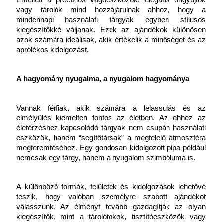
Emellett a precíziós vágóeszközök, elegáns öngyújtók 
vagy tárolók mind hozzájárulnak ahhoz, hogy a 
mindennapi használati tárgyak egyben stílusos 
kiegészítőkké váljanak. Ezek az ajándékok különösen 
azok számára ideálisak, akik értékelik a minőséget és az 
aprólékos kidolgozást.
A hagyomány nyugalma, a nyugalom hagyománya
Vannak férfiak, akik számára a lelassulás és az 
elmélyülés kiemelten fontos az életben. Az ehhez az 
életérzéshez kapcsolódó tárgyak nem csupán használati 
eszközök, hanem “segítőtársak” a megfelelő atmoszféra 
megteremtéséhez. Egy gondosan kidolgozott pipa például 
nemcsak egy tárgy, hanem a nyugalom szimbóluma is.
A különböző formák, felületek és kidolgozások lehetővé 
teszik, hogy valóban személyre szabott ajándékot 
válasszunk. Az élményt tovább gazdagítják az olyan 
kiegészítők, mint a tárolótokok, tisztítóeszközök vagy 