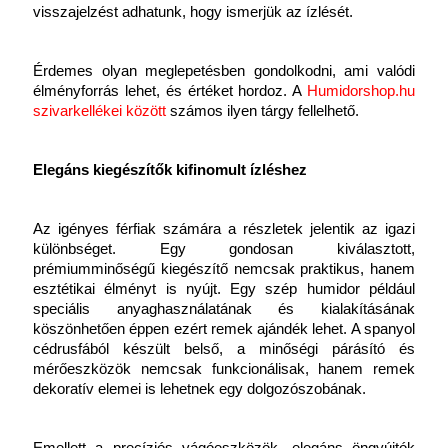
visszajelzést adhatunk, hogy ismerjük az ízlését.
Érdemes olyan meglepetésben gondolkodni, ami valódi 
élményforrás lehet, és értéket hordoz. A 
Humidorshop.hu 
szivarkellékei között
számos ilyen tárgy fellelhető.
Elegáns kiegészítők kifinomult ízléshez
Az igényes férfiak számára a részletek jelentik az igazi 
különbséget. Egy gondosan kiválasztott, 
prémiumminőségű kiegészítő nemcsak praktikus, hanem 
esztétikai élményt is nyújt. Egy szép humidor például 
speciális anyaghasználatának és kialakításának 
köszönhetően éppen ezért remek ajándék lehet. A spanyol 
cédrusfából készült belső, a minőségi párásító és 
mérőeszközök nemcsak funkcionálisak, hanem remek 
dekoratív elemei is lehetnek egy dolgozószobának.