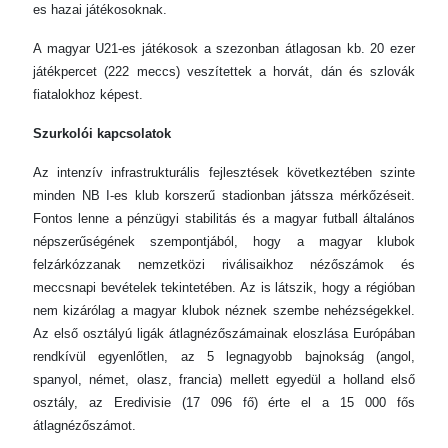
es hazai játékosoknak.
A magyar U21-es játékosok a szezonban átlagosan kb. 20 ezer
játékpercet (222 meccs) veszítettek a horvát, dán és szlovák
fiatalokhoz képest.
Szurkolói kapcsolatok
Az intenzív infrastrukturális fejlesztések következtében szinte
minden NB I-es klub korszerű stadionban játssza mérkőzéseit.
Fontos lenne a pénzügyi stabilitás és a magyar futball általános
népszerűségének szempontjából, hogy a magyar klubok
felzárkózzanak nemzetközi riválisaikhoz nézőszámok és
meccsnapi bevételek tekintetében. Az is látszik, hogy a régióban
nem kizárólag a magyar klubok néznek szembe nehézségekkel.
Az első osztályú ligák átlagnézőszámainak eloszlása Európában
rendkívül egyenlőtlen, az 5 legnagyobb bajnokság (angol,
spanyol, német, olasz, francia) mellett egyedül a holland első
osztály, az Eredivisie (17 096 fő) érte el a 15 000 fős
átlagnézőszámot.