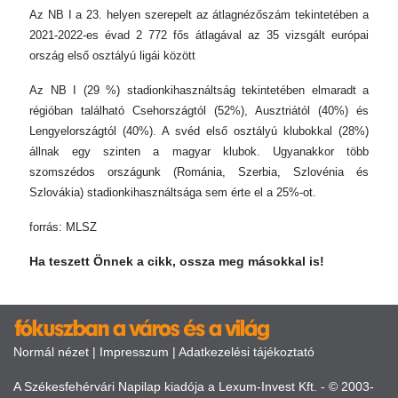
Az NB I a 23. helyen szerepelt az átlagnézőszám tekintetében a
2021-2022-es évad 2 772 fős átlagával az 35 vizsgált európai
ország első osztályú ligái között
Az NB I (29 %) stadionkihasználtság tekintetében elmaradt a
régióban található Csehországtól (52%), Ausztriától (40%) és
Lengyelországtól (40%). A svéd első osztályú klubokkal (28%)
állnak egy szinten a magyar klubok. Ugyanakkor több
szomszédos országunk (Románia, Szerbia, Szlovénia és
Szlovákia) stadionkihasználtsága sem érte el a 25%-ot.
forrás: MLSZ
Ha teszett Önnek a cikk, ossza meg másokkal is!
Normál nézet
|
Impresszum
|
Adatkezelési tájékoztató
A Székesfehérvári Napilap kiadója a Lexum-Invest Kft. - © 2003-