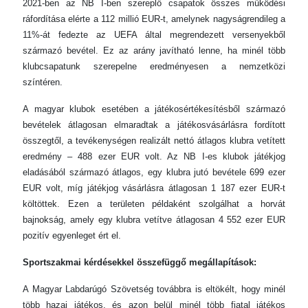
2021-ben az NB I-ben szereplő csapatok összes működési
ráfordítása elérte a 112 millió EUR-t, amelynek nagyságrendileg a
11%-át fedezte az UEFA által megrendezett versenyekből
származó bevétel. Ez az arány javítható lenne, ha minél több
klubcsapatunk szerepelne eredményesen a nemzetközi
színtéren.
A magyar klubok esetében a játékosértékesítésből származó
bevételek átlagosan elmaradtak a játékosvásárlásra fordított
összegtől, a tevékenységen realizált nettó átlagos klubra vetített
eredmény – 488 ezer EUR volt. Az NB I-es klubok játékjog
eladásából származó átlagos, egy klubra jutó bevétele 699 ezer
EUR volt, míg játékjog vásárlásra átlagosan 1 187 ezer EUR-t
költöttek. Ezen a területen példaként szolgálhat a horvát
bajnokság, amely egy klubra vetítve átlagosan 4 552 ezer EUR
pozitív egyenleget ért el.
Sportszakmai kérdésekkel összefüggő megállapítások:
A Magyar Labdarúgó Szövetség továbbra is eltökélt, hogy minél
több hazai játékos, és azon belül minél több fiatal játékos