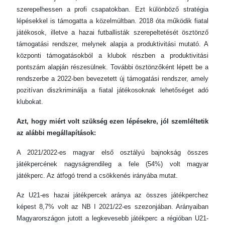
szerepelhessen a profi csapatokban. Ezt különböző stratégia
lépésekkel is támogatta a közelmúltban. 2018 óta működik fiatal
játékosok, illetve a hazai futballisták szerepeltetését ösztönző
támogatási rendszer, melynek alapja a produktivitási mutató. A
központi támogatásokból a klubok részben a produktivitási
pontszám alapján részesülnek. További ösztönzőként lépett be a
rendszerbe a 2022-ben bevezetett új támogatási rendszer, amely
pozitívan diszkriminálja a fiatal játékosoknak lehetőséget adó
klubokat.
Azt, hogy miért volt szükség ezen lépésekre, jól szemléltetik
az alábbi megállapítások:
A 2021/2022-es magyar első osztályú bajnokság összes
játékpercének nagyságrendileg a fele (54%) volt magyar
játékperc. Az átfogó trend a csökkenés irányába mutat.
Az U21-es hazai játékpercek aránya az összes játékperchez
képest 8,7% volt az NB I 2021/22-es szezonjában. Arányaiban
Magyarországon jutott a legkevesebb játékperc a régióban U21-