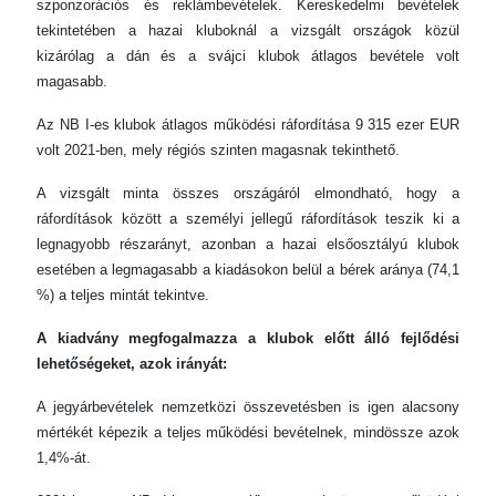
szponzorációs és reklámbevételek. Kereskedelmi bevételek
tekintetében a hazai kluboknál a vizsgált országok közül
kizárólag a dán és a svájci klubok átlagos bevétele volt
magasabb.
Az NB I-es klubok átlagos működési ráfordítása 9 315 ezer EUR
volt 2021-ben, mely régiós szinten magasnak tekinthető.
A vizsgált minta összes országáról elmondható, hogy a
ráfordítások között a személyi jellegű ráfordítások teszik ki a
legnagyobb részarányt, azonban a hazai elsőosztályú klubok
esetében a legmagasabb a kiadásokon belül a bérek aránya (74,1
%) a teljes mintát tekintve.
A kiadvány megfogalmazza a klubok előtt álló fejlődési
lehetőségeket, azok irányát:
A jegyárbevételek nemzetközi összevetésben is igen alacsony
mértékét képezik a teljes működési bevételnek, mindössze azok
1,4%-át.