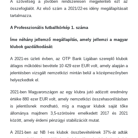
A szövetség a jövőben rendszeresen megjelenteti ezt az
összefoglalót. Az első szám a 2021/22-es idény megállapításait
tartalmazza.
A Professzionális futballkörkép 1. száma
Íme néhány jellemző megállapítás, amely jellemzi a magyar
klubok gazdálkodását:
A 2021-es üzleti évben, az OTP Bank Ligában szereplő klubok
átlagos működési bevétele 10 429 ezer EUR volt, amely alapján a
jelentésben vizsgált nemzetközi mintán belül a középmezőnyben
helyezkedtek el.
2021-ben Magyarországon az egy klubra jutó adózott eredmény
értéke 880 ezer EUR volt, amely nemzetközi összehasonlításban
is jelentősnek mondható, míg a magyar klubok saját tőke
állománya majdnem 3,5-szörösére emelkedett 2017 és 2021
között, amely érdemi pénzügyi stabilizációt mutat.
A 2021-ben az NB I-es klubok összbevételének 37%-át adták