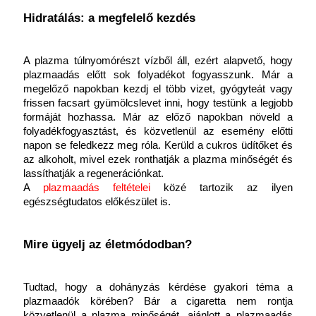
Hidratálás: a megfelelő kezdés
A plazma túlnyomórészt vízből áll, ezért alapvető, hogy 
plazmaadás előtt sok folyadékot fogyasszunk. Már a 
megelőző napokban kezdj el több vizet, gyógyteát vagy 
frissen facsart gyümölcslevet inni, hogy testünk a legjobb 
formáját hozhassa. Már az előző napokban növeld a 
folyadékfogyasztást, és közvetlenül az esemény előtti 
napon se feledkezz meg róla. Kerüld a cukros üdítőket és 
az alkoholt, mivel ezek ronthatják a plazma minőségét és 
lassíthatják a regenerációnkat. 
A
 plazmaadás feltételei
közé tartozik az ilyen 
egészségtudatos előkészület is.
Mire ügyelj az életmódodban?
Tudtad, hogy a dohányzás kérdése gyakori téma a 
plazmaadók körében? Bár a cigaretta nem rontja 
közvetlenül a plazma minőségét, ajánlott a plazmaadás 