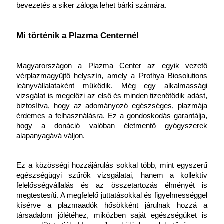
bevezetés a siker záloga lehet bárki számára.
Mi történik a Plazma Centernél
Magyarországon a Plazma Center az egyik vezető 
vérplazmagyűjtő helyszín, amely a Prothya Biosolutions 
leányvállalataként működik. Még egy alkalmassági 
vizsgálat is megelőzi az első és minden tizenötödik adást, 
biztosítva, hogy az adományozó egészséges, plazmája 
érdemes a felhasználásra. Ez a gondoskodás garantálja, 
hogy a donáció valóban életmentő gyógyszerek 
alapanyagává váljon.
Ez a közösségi hozzájárulás sokkal több, mint egyszerű 
egészségügyi szűrők vizsgálatai, hanem a kollektív 
felelősségvállalás és az összetartozás élményét is 
megtestesíti. A megfelelő juttatásokkal és figyelmességgel 
kísérve a plazmaadók hősökként járulnak hozzá a 
társadalom jólétéhez, miközben saját egészségüket is 