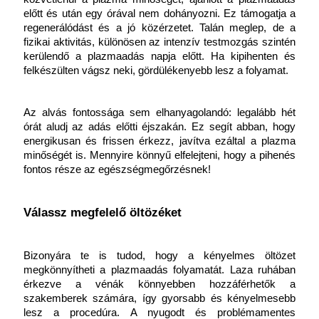
előtt és után egy órával nem dohányozni. Ez támogatja a 
regenerálódást és a jó közérzetet. Talán meglep, de a 
fizikai aktivitás, különösen az intenzív testmozgás szintén 
kerülendő a plazmaadás napja előtt. Ha kipihenten és 
felkészülten vágsz neki, gördülékenyebb lesz a folyamat.
Az alvás fontossága sem elhanyagolandó: legalább hét 
órát aludj az adás előtti éjszakán. Ez segít abban, hogy 
energikusan és frissen érkezz, javítva ezáltal a plazma 
minőségét is. Mennyire könnyű elfelejteni, hogy a pihenés 
fontos része az egészségmegőrzésnek!
Válassz megfelelő öltözéket
Bizonyára te is tudod, hogy a kényelmes öltözet 
megkönnyítheti a plazmaadás folyamatát. Laza ruhában 
érkezve a vénák könnyebben hozzáférhetők a 
szakemberek számára, így gyorsabb és kényelmesebb 
lesz a procedúra. A nyugodt és problémamentes 