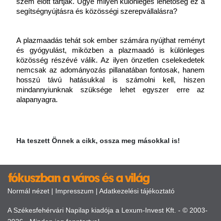
szem előtt tartják. Ugye milyen különleges lehetőség ez a 
segítségnyújtásra és közösségi szerepvállalásra?
A plazmaadás tehát sok ember számára nyújthat reményt 
és gyógyulást, miközben a plazmaadó is különleges 
közösség részévé válik. Az ilyen önzetlen cselekedetek 
nemcsak az adományozás pillanatában fontosak, hanem 
hosszú távú hatásukkal is számolni kell, hiszen 
mindannyiunknak szüksége lehet egyszer erre az 
alapanyagra.
Ha teszett Önnek a cikk, ossza meg másokkal is!
Normál nézet
|
Impresszum
|
Adatkezelési tájékoztató
A Székesfehérvári Napilap kiadója a Lexum-Invest Kft. - © 2003-