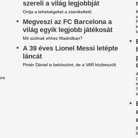
 vármegyére máris kiadták a
Zivatarok mossák 
ivatar-riasztást, villámmal és
kegyetlen kánikul
égesővel jön a lehűlés -
vármegyékben csü
dőjárás-előrejelzés
kiadták az elsőfo
figyelmeztetést
gre tetőzött a forróság, jön a hidegfront és a
iss eső illata.
6 vármegyére is kiadták a rias
Elegem van a NER-es
Teljesen kiszáradt
érhírhamisítókból” –
Magyarország egy
lhatárolódott Németh
leghosszabb folyó
alázstól a kalocsai
helyzet a Zagyván
olgármester, akinek a
Teljesen kiszáradt egy szak
ejegyzésével a Rákosi-kor
ami a helyi elővilágra is kriti
isszatértét próbálták