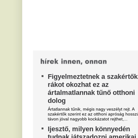
szakértők szerint ez az otthoni apróság hosszú
fo
távon jóval nagyobb kockázatot rejthet,...
te
Ijesztő, milyen könnyedén
K
tudnak játszadozni amerikai
B
városok ivóvizével
e
l
Tucatnyi település vízművét érték kibertámadások
legalább hét amerikai államban. Bár Trump erről
Az
hallani sem akar, Iránt sejtik a...
ké
kö
Vége a lángos
egyeduralmának,
S
meghökkentő fogás lett az év
B
strandétele
k
ú
A fonyódligeti Lokal at the Lake friss
"pisztrángkonzervje" lett az év strandétele bisztró
Fr
kategóriában, de több más kategóriában is...
or
Sz
Irán az Öböl menti országokon
torolná meg az Egyesült
Í
Államok ellene indított újabb
f
támadását
b
A lehetséges célpontok közt az Egyesült Államok
Ma
térségbeli szövetségeseinek energetikai
Un
létesítményei szerepelnek.
mi