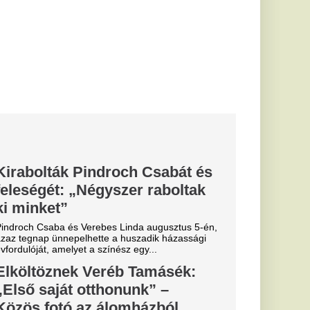
z egy...
b Tamásék:
nunk” –
omházból
 megvették az első
sz-énekes pár 2025
ntikus...
V2-n: jobb,
 kerül a
ozata
or - Újra rendel:
V2 népszerű orvosos
ig is késő...
yon közel
ág egyik
 igazoljon
lt a spanyol
és Vinícius Jr. is