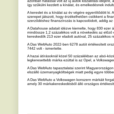
7442 volt - ismertette.
A hazai átírásoknál közel 50 százalékban az alsó-középkategóriás é
legkeresettebb márka ezúttal is az Opel, a Volkswagen és a Suzuki v
A Das WeltAuto tapasztalatai szerint Magyarországon továbbra sem c
elszálló üzemanyagköltségek miatt pedig egyre többen keresték az a
A Das WeltAuto a Volkswagen konszern márkáit forgalmazó Porsche
amely 30 márkakereskedésből álló országos értékesítői hálózattal r
Ha tetszett a cikk Önnek, ossza meg ismerőseivel!