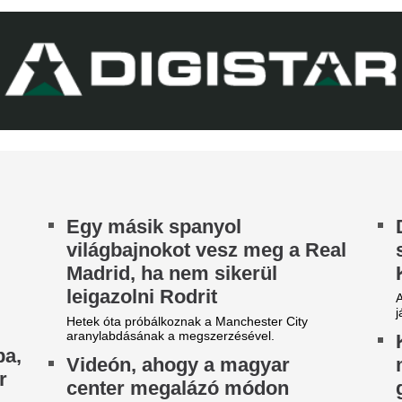
ilág egyik legjobb játékosát
tárgyalásokon.
t szólnak ehhez Madridban?
EL-lapszemle: "A 
 39 éves Lionel Messi letépte
hipnotizálta az ell
áncát
pofon a lengyel fo
Górnik-edző maga
ntér Dániel is beköszönt, de a VAR közbeszólt.
A Ferencváros szerda este 1-
Górnik Zabrzét az Európa Lig
harmadik körének első mérk
Szokásunkhoz híven megnéztü
találkozót az ellenfélnél. Lap
Borbély: "A párh
egyáltalán nincs l
edzői értékelés
Borbély Balázs értékelte a Gó
látottakat.