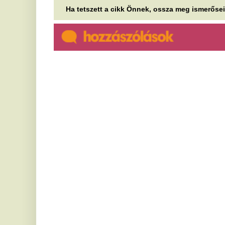
Figyelmeztetnek a szakértők:
M
rákot okozhat ez az
s
ártalmatlannak tűnő otthoni
e
dolog
D
Ártatlannak tűnik, mégis nagy veszélyt rejt. A
Az