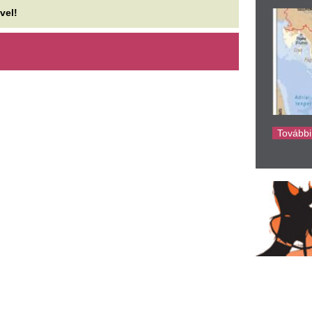
ke
agyar Péterék súlyos
Kirabolták Pindro
zámlát kaphatnak Paks miatt,
feleségét: „Négys
z már vörös riasztás – Már a
ki minket”
una szab határt Paksnak
Pindroch Csaba és Verebes L
azaz tegnap ünnepelhette a 
 Akcenta CZ becslése szerint 100–200 milliárd