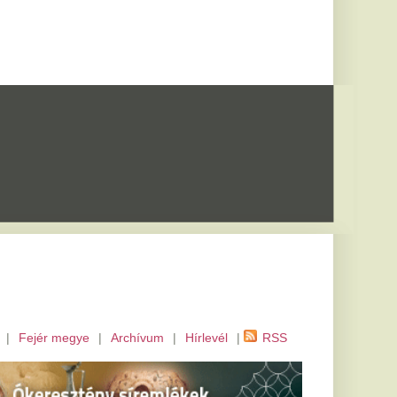
m
|
Hírlevél
|
RSS