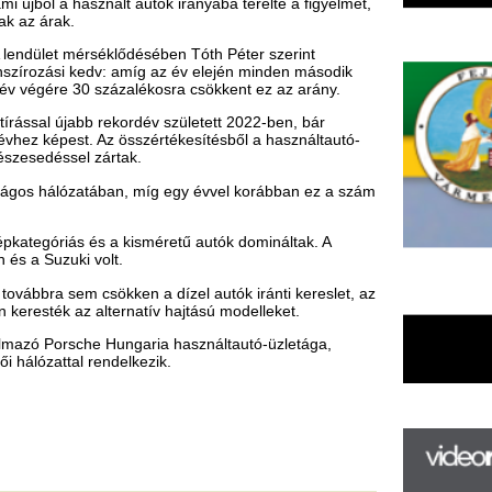
s a kisméretű autók domináltak. A
olt.
sökken a dízel autók iránti kereslet, az
lternatív hajtású modelleket.
 Hungaria használtautó-üzletága,
endelkezik.
F
m
H
P
l
k
k
H
új
ta
az
er
rá
Ho