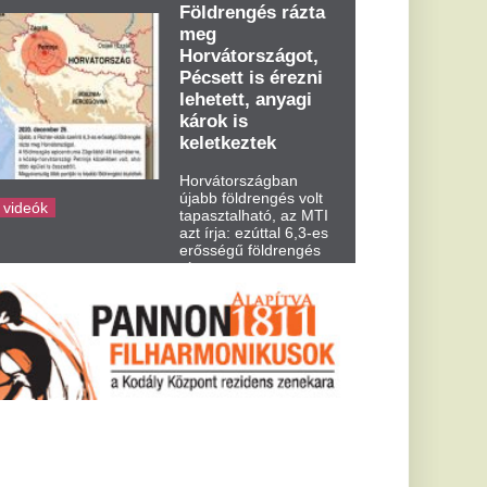
dden kora...
ch Csabát és
zer raboltak
inda augusztus 5-én,
huszadik házassági