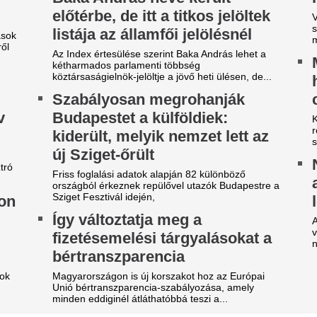
gy másik spanyol
Dzsudzsákék nag
ilágbajnokot vesz meg a Real
szaladtak bele a
adrid, ha nem sikerül
Konferencialigáb
eigazolni Rodrit
A DVSC mellett az ETO is kika
játéknapon.
tek óta próbálkoznak a Manchester City
anylabdásának a megszerzésével.
Karnyújtásnyira a
ideón, ahogy a magyar
megállapodás: Jo
enter megalázó módon
győzte meg a Real 
zereli a világ legjobbját
maradásról!
tja a tehetségeket a zsenikeltető.
Karnyújtásnyira került Viníciu
szerződéshosszabbítása a Re
egveszi az FC Barcelona a
Fabrizio Romano szerint Jo
közbelépése hozta meg az át