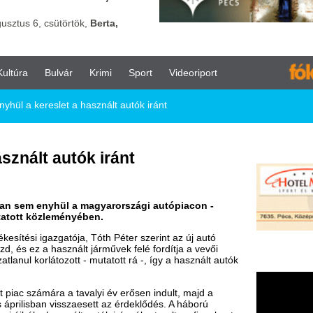
vár
Krimi
Sport
Videoriport
t a használt autók iránt
utók iránt
ül a magyarországi autópiacon -
ményében.
tója, Tóth Péter szerint az új autó
znált járművek felé fordítja a vevői
ott - mutatott rá -, így a használt autók
a tavalyi év erősen indult, majd a
szaesett az érdeklődés. A háború
znált autók irányába terelte a figyelmet,
rséklődésében Tóth Péter szerint
dv: amíg az év elején minden második
százalékosra csökkent ez az arány.
 rekordév született 2022-ben, bár
Az összértékesítésből a használtautó-
zártak.
ában, míg egy évvel korábban ez a szám