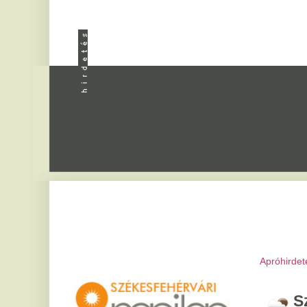
Apróhirdetés
|
Progra
Székesfeh
2026. augusztus 6, csü
Bettina