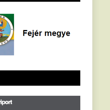
öldrengés rázta
eg
orvátországot,
écsett is érezni
ehetett, anyagi
árok is
eletkeztek
orvátországban
abb földrengés volt
pasztalható, az MTI
t írja: ezúttal 6,3-es
ősségű földrengés
zta meg
rvátországot