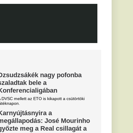
Fradi
enfelet", nagy
cinak, de a
biztos
0-ra legyőzte a
a-selejtezők
őzésén.
k, hogyan látták a
szemle és r
arc még
efutva" -
rnik Zabrze elleni