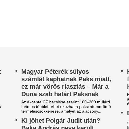
évfordulóját, amelyet a színés
rintos többletterhet okozhat a paksi atomerőmű
rmeléscsökkenése, amelyet az alacsony...
Elköltöznek Veré
i jöhet Polgár Judit után?
„Első saját ottho
aka András neve került
Közös fotó az ál
lőtérbe, de itt a titkos jelöltek
Veréb Tamás és Koltai Vivien
saját, közös házukat.A színé
istája az államfői jelölésnél
májusában egy titkos és roma
 Index értesülése szerint Baka András lehet a
Műsorváltozás a T
tharmados parlamenti többség
ztársaságielnök-jelöltje a jövő heti ülésen, de...
ha tudja, későbbre
zabályosan megrohanják
csatorna sikersor
udapestet a külföldiek:
Később kezdődik a Hegyi dokt
rossz hír a rajongóknak! A T
iderült, melyik nemzet lett az
sorozatának új évada már edd
j Sziget-őrült
Nico Williams nag
iss foglalási adatok alapján 82 különböző
ahhoz, hogy a vil
szágból érkeznek repülővel utazók Budapestre a
iget Fesztivál idején,
legjobb csapatába
gy változtatja meg a
Az Arsenal azt követően fordu
világbajnok felé, hogy Barcola 
izetésemelési tárgyalásokat a
nemet mondott.
értranszparencia
gyarországon is új korszakot hoz az Európai
ió bértranszparencia-szabályozása, amely
nden eddiginél átláthatóbbá teszi a...