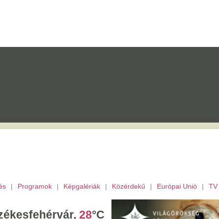
mok
|
Képgalériák
|
Közérdekű
|
Európai Unió
|
TV
|
Fejér megye
|
Archívu
érvár,
28
°C
törtök,
Berta,