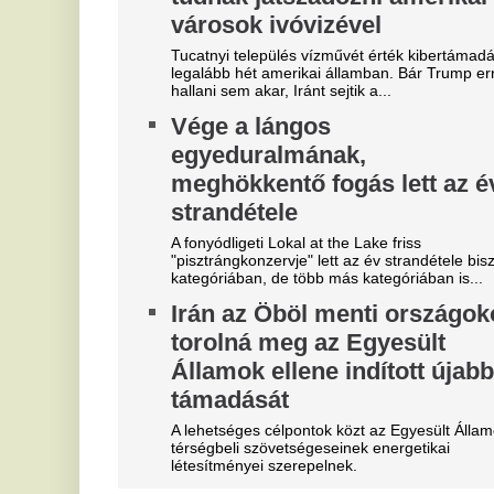
Szoboszlait nem érdekli a
E
felelősség, Liverpoolban a
v
vezetőségre mutogat
M
l
A Liverpool körül ugyanakkor továbbra sem
csitulnak a viták, még szükség lenne néhány
He
komoly erősítésre.
ar
Real Madrid: robbant a bomba,
V
éjszaka eldőlt Vinícius Júnior
c
jövője
s
Mourinhót is bevonták a vezetők.
On
Teljes átvilágítás indult az
M
egyik magyar