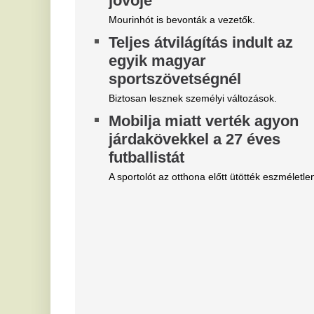
Magyar Péter felmentette Nagy
4
Mártont
z
j
Kármán András vette át a helyét az IMF-nél.
I
Belső vizsgálat a MÁV-nál,
Vé
Mészáros Lőrinc bizalmi
fr
embere leromboltatja a már
„
majdnem elkészült várókat
b
Bíróság elé kerül az elfajult elszámolási vita, de
e
közben lebontják a százmilliókból felhúzott
épületeket.
B
Kiderült, mennyi pénzt vett ki
p
az állam az elmúlt 16 évben a
b
Paksi Atomerőműből
v