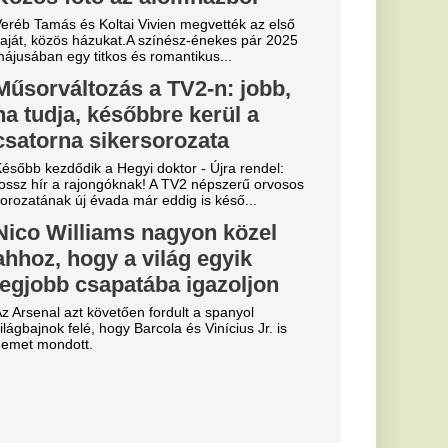
y pofonba
an
pott a csütörtöki
sé Mourinho
csillagát a
s Júnior
al Madridnál.
sé Mourinho személyes
törést a