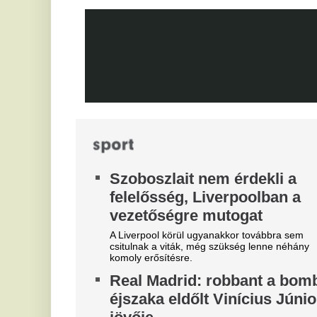
v
sportszövetségnél
Mi
Biztosan lesznek személyi változások.
A
Mobilja miatt verték agyon
l
járdakövekkel a 27 éves
Pi
futballistát
A sportolót az otthona előtt ütötték eszméletlenre.