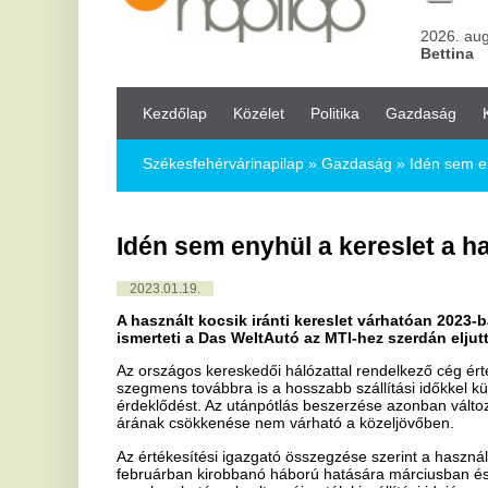
Kezdőlap
Közélet
Politika
Gazdaság
Kultúra
Bul
Székesfehérvárinapilap
»
Gazdaság »
Idén sem enyhül a keresle
Idén sem enyhül a kereslet a használt a
2023.01.19.
A használt kocsik iránti kereslet várhatóan 2023-ban sem enyh
ismerteti a Das WeltAutó az MTI-hez szerdán eljuttatott közle
Az országos kereskedői hálózattal rendelkező cég értékesítési igazga
szegmens továbbra is a hosszabb szállítási időkkel küzd, és ez a has
érdeklődést. Az utánpótlás beszerzése azonban változatlanul korlátoz
árának csökkenése nem várható a közeljövőben.
Az értékesítési igazgató összegzése szerint a használt piac számára 
februárban kirobbanó háború hatására márciusban és áprilisban vis
azonban hatással volt az új autók kiszállítási idejére, ami újból a has
így szűkülni kezdett a kínálat, és emelkedésnek indultak az árak.
A kereslet és a kínálat az év végére egyenlítődött ki. A lendület mé
szerepet játszott, hogy érzékelhetően csökkent a finanszírozási ke
szerződéshez finanszírozás is kapcsolódott, addig az év végére 30 
A Datahouse adatait idézve kiemelte, hogy 830 ezer átírással újabb
mindössze 1,2 százalékos volt a növekedés az előző évhez képest. 
kereskedők 213 ezer eladott autóval, 25 százalékos részesedéssel 
A Das WeltAuto 2022-ben 6278 autót értékesített országos hálózat