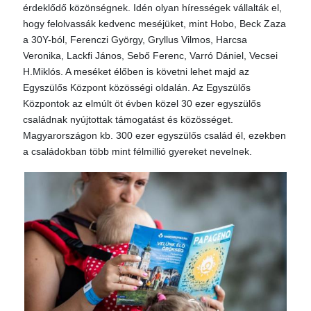
érdeklődő közönségnek. Idén olyan hírességek vállalták el,
hogy felolvassák kedvenc meséjüket, mint Hobo, Beck Zaza
a 30Y-ból, Ferenczi György, Gryllus Vilmos, Harcsa
Veronika, Lackfi János, Sebő Ferenc, Varró Dániel, Vecsei
H.Miklós. A meséket élőben is követni lehet majd az
Egyszülős Központ közösségi oldalán. Az Egyszülős
Központok az elmúlt öt évben közel 30 ezer egyszülős
családnak nyújtottak támogatást és közösséget.
Magyarországon kb. 300 ezer egyszülős család él, ezekben
a családokban több mint félmillió gyereket nevelnek.