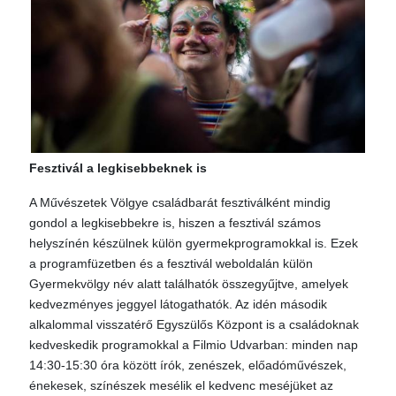
Fesztivál a legkisebbeknek is
A Művészetek Völgye családbarát fesztiválként mindig
gondol a legkisebbekre is, hiszen a fesztivál számos
helyszínén készülnek külön gyermekprogramokkal is. Ezek
a programfüzetben és a fesztivál weboldalán külön
Gyermekvölgy név alatt találhatók összegyűjtve, amelyek
kedvezményes jeggyel látogathatók. Az idén második
alkalommal visszatérő Egyszülős Központ is a családoknak
kedveskedik programokkal a Filmio Udvarban: minden nap
14:30-15:30 óra között írók, zenészek, előadóművészek,
énekesek, színészek mesélik el kedvenc meséjüket az