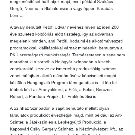
megzenésítését hallhatjuk majd, mint például Szakács
Gergő, Noémo, a Blahalouisiana vagy éppen Barabás
Lőrinc.
A tavaly debütált Petőfi Udvar nevéhez híven az idén 200
éve született költőóriás előtt tiszteleg, így az udvarban
megjelenik minden, ami Petőfi. Irodalmi és alkotóművészeti
programokkal, kiállításokkal várnak mindenkit, bemutatva a
PKÜ szerteágazó munkásságát. Természetesen a zene sem
maradhat ki a sorból: a Hajógyár színpadán a kisebb
zenekaroktól kezdve az ismertebb produkciókig számos
zenei műfajban alkotó előadóművész képviselteti magát,
köztük a Hangfoglaló Program támogatottjai is. Itt lép fel
többek közt az Aranyakkord, a Fiúk, a Belau, Bérczesi
Róbert, a Pandóra Projekt, Lil Frakk és Sisi is.
A Színház Színpadon a saját bemutató mellett olyan
társulatok produkciót élvezhetjük majd, mint például az Art-
Színtér, a Játékszín és a Lepkegyűjtő Produkció, a
Kaposvári Csiky Gergely Színház, a Nézőművészeti Kft., az