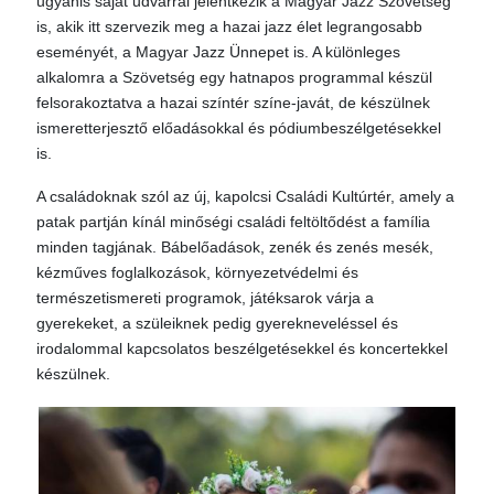
ugyanis saját udvarral jelentkezik a Magyar Jazz Szövetség
is, akik itt szervezik meg a hazai jazz élet legrangosabb
eseményét, a Magyar Jazz Ünnepet is. A különleges
alkalomra a Szövetség egy hatnapos programmal készül
felsorakoztatva a hazai színtér színe-javát, de készülnek
ismeretterjesztő előadásokkal és pódiumbeszélgetésekkel
is.
A családoknak szól az új, kapolcsi Családi Kultúrtér, amely a
patak partján kínál minőségi családi feltöltődést a família
minden tagjának. Bábelőadások, zenék és zenés mesék,
kézműves foglalkozások, környezetvédelmi és
természetismereti programok, játéksarok várja a
gyerekeket, a szüleiknek pedig gyerekneveléssel és
irodalommal kapcsolatos beszélgetésekkel és koncertekkel
készülnek.