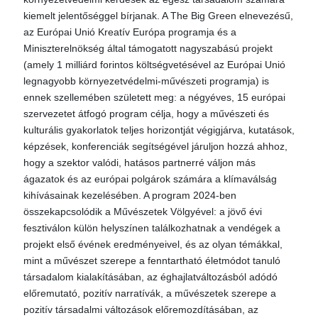
kiemelt jelentőséggel bírjanak. A The Big Green elnevezésű,
az Európai Unió Kreatív Európa programja és a
Miniszterelnökség által támogatott nagyszabású projekt
(amely 1 milliárd forintos költségvetésével az Európai Unió
legnagyobb környezetvédelmi-művészeti programja) is
ennek szellemében született meg: a négyéves, 15 európai
szervezetet átfogó program célja, hogy a művészeti és
kulturális gyakorlatok teljes horizontját végigjárva, kutatások,
képzések, konferenciák segítségével járuljon hozzá ahhoz,
hogy a szektor valódi, hatásos partnerré váljon más
ágazatok és az európai polgárok számára a klímaválság
kihívásainak kezelésében. A program 2024-ben
összekapcsolódik a Művészetek Völgyével: a jövő évi
fesztiválon külön helyszínen találkozhatnak a vendégek a
projekt első évének eredményeivel, és az olyan témákkal,
mint a művészet szerepe a fenntartható életmódot tanuló
társadalom kialakításában, az éghajlatváltozásból adódó
előremutató, pozitív narratívák, a művészetek szerepe a
pozitív társadalmi változások előremozdításában, az