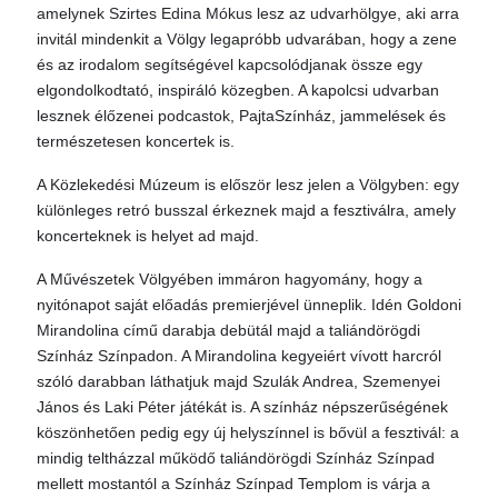
amelynek Szirtes Edina Mókus lesz az udvarhölgye, aki arra
invitál mindenkit a Völgy legapróbb udvarában, hogy a zene
és az irodalom segítségével kapcsolódjanak össze egy
elgondolkodtató, inspiráló közegben. A kapolcsi udvarban
lesznek élőzenei podcastok, PajtaSzínház, jammelések és
természetesen koncertek is.
A Közlekedési Múzeum is először lesz jelen a Völgyben: egy
különleges retró busszal érkeznek majd a fesztiválra, amely
koncerteknek is helyet ad majd.
A Művészetek Völgyében immáron hagyomány, hogy a
nyitónapot saját előadás premierjével ünneplik. Idén Goldoni
Mirandolina című darabja debütál majd a taliándörögdi
Színház Színpadon. A Mirandolina kegyeiért vívott harcról
szóló darabban láthatjuk majd Szulák Andrea, Szemenyei
János és Laki Péter játékát is. A színház népszerűségének
köszönhetően pedig egy új helyszínnel is bővül a fesztivál: a
mindig teltházzal működő taliándörögdi Színház Színpad
mellett mostantól a Színház Színpad Templom is várja a