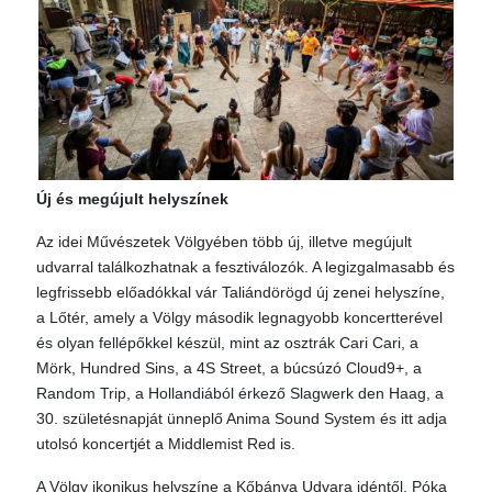
Új és megújult helyszínek
Az idei Művészetek Völgyében több új, illetve megújult
udvarral találkozhatnak a fesztiválozók. A legizgalmasabb és
legfrissebb előadókkal vár Taliándörögd új zenei helyszíne,
a Lőtér, amely a Völgy második legnagyobb koncertterével
és olyan fellépőkkel készül, mint az osztrák Cari Cari, a
Mörk, Hundred Sins, a 4S Street, a búcsúzó Cloud9+, a
Random Trip, a Hollandiából érkező Slagwerk den Haag, a
30. születésnapját ünneplő Anima Sound System és itt adja
utolsó koncertjét a Middlemist Red is.
A Völgy ikonikus helyszíne a Kőbánya Udvara idéntől, Póka