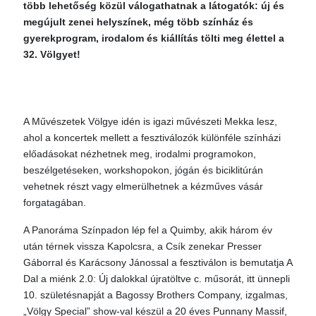
több lehetőség közül válogathatnak a látogatók: új és
megújult zenei helyszínek, még több színház és
gyerekprogram, irodalom és kiállítás tölti meg élettel a
32. Völgyet!
A Művészetek Völgye idén is igazi művészeti Mekka lesz,
ahol a koncertek mellett a fesztiválozók különféle színházi
előadásokat nézhetnek meg, irodalmi programokon,
beszélgetéseken, workshopokon, jógán és biciklitúrán
vehetnek részt vagy elmerülhetnek a kézműves vásár
forgatagában.
A Panoráma Színpadon lép fel a Quimby, akik három év
után térnek vissza Kapolcsra, a Csík zenekar Presser
Gáborral és Karácsony Jánossal a fesztiválon is bemutatja A
Dal a miénk 2.0: Új dalokkal újratöltve c. műsorát, itt ünnepli
10. születésnapját a Bagossy Brothers Company, izgalmas,
„Völgy Special” show-val készül a 20 éves Punnany Massif,