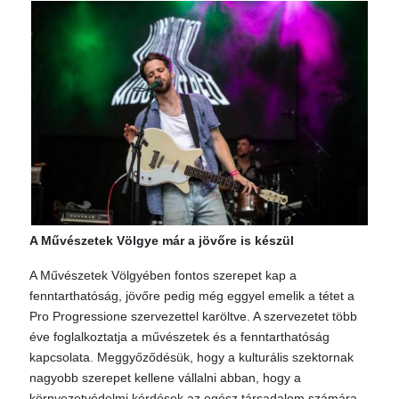
A Művészetek Völgye már a jövőre is készül
A Művészetek Völgyében fontos szerepet kap a
fenntarthatóság, jövőre pedig még eggyel emelik a tétet a
Pro Progressione szervezettel karöltve. A szervezetet több
éve foglalkoztatja a művészetek és a fenntarthatóság
kapcsolata. Meggyőződésük, hogy a kulturális szektornak
nagyobb szerepet kellene vállalni abban, hogy a
környezetvédelmi kérdések az egész társadalom számára