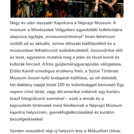
Négy év után visszatér Kapolcsra a Néprajzi Múzeum. A
múzeum a Művészetek Völgyében egyedülálló kollekciójára
alapozva egyfajta „múzeumsűrítményt” kíván létrehozni:
ízelítőt ad az aktuális, színes időszaki kiállításokból és a
múzeumban felhalmozott tudáskészletből, összesűrítve időt
és teret, egyszerre mutatva meg a jelen és távoli korok és
kultúrák kincseit. A friss gyűjteménygyarapodás válogatása,
Erdős Kamill romológus érzékeny fotói, a Szöuli Történeti
Múzeum ősszel nyíló budapesti kiállítása, az ott debütált,
két diáklány napját közel 100 év különbséggel bemutató Egy
napom című tárlat, vagy dél-amerikai indiánok egy kortárs
brazil fotográfusnő szemével – ezek a témák és a
kapcsolódó történetek mind felvillannak a Néprajzi Múzeum
kapolcsi helyszínén, gyerekfoglalkozásokkal és kurátori
beszélgetésekkel.
Szintén visszatérő régi-új helyszín lesz a MókusKert Udvar,