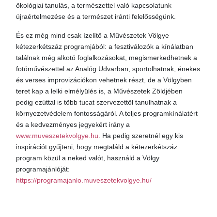
ökológiai tanulás, a természettel való kapcsolatunk
újraértelmezése és a természet iránti felelősségünk.
És ez még mind csak ízelítő a Művészetek Völgye
kétezerkétszáz programjából: a fesztiválozók a kínálatban
találnak még alkotó foglalkozásokat, megismerkedhetnek a
fotóművészettel az Analóg Udvarban, sportolhatnak, énekes
és verses improvizációkon vehetnek részt, de a Völgyben
teret kap a lelki elmélyülés is, a Művészetek Zöldjében
pedig ezúttal is több tucat szervezettől tanulhatnak a
környezetvédelem fontosságáról. A teljes programkínálatért
és a kedvezményes jegyekért irány a
www.muveszetekvolgye.hu
. Ha pedig szeretnél egy kis
inspirációt gyűjteni, hogy megtaláld a kétezerkétszáz
program közül a neked valót, használd a Völgy
programajánlóját:
https://programajanlo.muveszetekvolgye.hu/