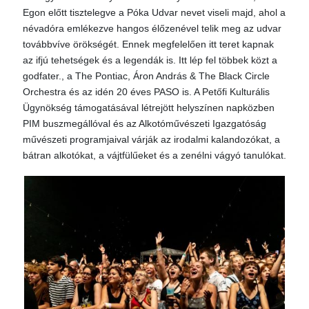
Egon előtt tisztelegve a Póka Udvar nevet viseli majd, ahol a
névadóra emlékezve hangos élőzenével telik meg az udvar
továbbvíve örökségét. Ennek megfelelően itt teret kapnak
az ifjú tehetségek és a legendák is. Itt lép fel többek közt a
godfater., a The Pontiac, Áron András & The Black Circle
Orchestra és az idén 20 éves PASO is. A Petőfi Kulturális
Ügynökség támogatásával létrejött helyszínen napközben
PIM buszmegállóval és az Alkotóművészeti Igazgatóság
művészeti programjaival várják az irodalmi kalandozókat, a
bátran alkotókat, a vájtfülűeket és a zenélni vágyó tanulókat.