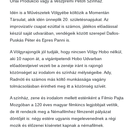
Orlai Produkció vagy a Veszprémi Petőfi Színház.
Idén is a Művészetek Völgyébe költözik a Momentán
Társulat, akik idén ünneplik 20. születésnapjukat. Az
improvizatív csapat ezúttal is számos, játékos előadással
készül saját udvarában, vendégeik között szerepel Dallos-
Puskás Péter és Epres Panni is.
A Völgyrajongók jól tudják, hogy nincsen Völgy Hobo nélkül,
aki 10 napon át, a vigántpetendi Hobo Udvarban
előadóestjeivel vezeti be a zenéje iránt is rajongó
közönséget az irodalom és színház mélységeibe. Ady,
Radnóti és számos más költő munkássága vagány
tolmácsolásban érintheti meg itt a közönség szívét.
A színház, zene és irodalom mellett esténként a Filmio Pajta
Mozgóban a 120 éves magyar filmkincs legjobbjait vetítik,
de itt rendezik meg a Némafilmhez filmzenét pályázat
döntőjét is: négy estére ugyanis megelevenednek a régi
mozik és élőzenei kíséretet kapnak a némafilmek.