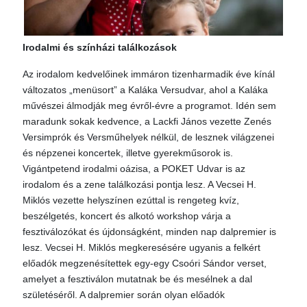
Irodalmi és színházi találkozások
Az irodalom kedvelőinek immáron tizenharmadik éve kínál
változatos „menüsort” a Kaláka Versudvar, ahol a Kaláka
művészei álmodják meg évről-évre a programot. Idén sem
maradunk sokak kedvence, a Lackfi János vezette Zenés
Versimprók és Versműhelyek nélkül, de lesznek világzenei
és népzenei koncertek, illetve gyerekműsorok is.
Vigántpetend irodalmi oázisa, a POKET Udvar is az
irodalom és a zene találkozási pontja lesz. A Vecsei H.
Miklós vezette helyszínen ezúttal is rengeteg kvíz,
beszélgetés, koncert és alkotó workshop várja a
fesztiválozókat és újdonságként, minden nap dalpremier is
lesz. Vecsei H. Miklós megkeresésére ugyanis a felkért
előadók megzenésítettek egy-egy Csoóri Sándor verset,
amelyet a fesztiválon mutatnak be és mesélnek a dal
születéséről. A dalpremier során olyan előadók