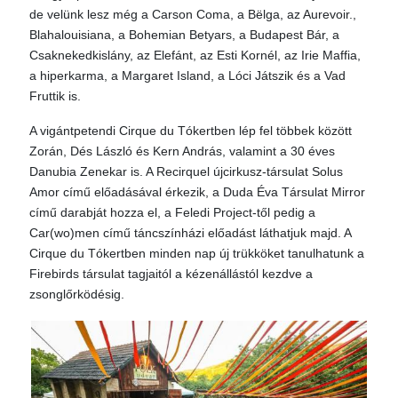
de velünk lesz még a Carson Coma, a Bëlga, az Aurevoir.,
Blahalouisiana, a Bohemian Betyars, a Budapest Bár, a
Csaknekedkislány, az Elefánt, az Esti Kornél, az Irie Maffia,
a hiperkarma, a Margaret Island, a Lóci Játszik és a Vad
Fruttik is.
A vigántpetendi Cirque du Tókertben lép fel többek között
Zorán, Dés László és Kern András, valamint a 30 éves
Danubia Zenekar is. A Recirquel újcirkusz-társulat Solus
Amor című előadásával érkezik, a Duda Éva Társulat Mirror
című darabját hozza el, a Feledi Project-től pedig a
Car(wo)men című táncszínházi előadást láthatjuk majd. A
Cirque du Tókertben minden nap új trükköket tanulhatunk a
Firebirds társulat tagjaitól a kézenállástól kezdve a
zsonglőrködésig.