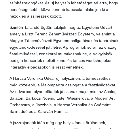
színházrajongókat. Az új helyszín lehetőséget ad arra, hogy
bensőségesebb, közvetlenebb kapcsolat alakuljon ki a
nézők és a színészek között.
Szintén Taliándörögdön találjuk meg az Egyetemi Udvart,
amely a Liszt Ferenc Zeneművészeti Egyetem, valamint a
Magyar Táncművészeti Egyetem hallgatóinak és tanárainak
együttműködésével jött létre. A programok során az ország
fiatal művészei, zenekarai mutatkoznak be, a Völgylakók
pedig a koncertek mellett zenei és táncos workshopokon,
interaktív előadásokon is részt vehetnek.
A Harcsa Veronika Udvar új helyszínen, a természethez
még közelebb, a Malompartra csalogatja a fesztiválozókat.
Az udvarban olyan előadók játszanak majd, mint az Analog
Balaton, Barkóczi Noémi, Ester Wiesnerova, a Modern Art
Orcheastra, a Jazzbois, a Harcsa Veronika és Gyémánt
Bálint duó és a Karaván Família.
A jazzrajongók idén még egy helyszínnek örülhetnek,