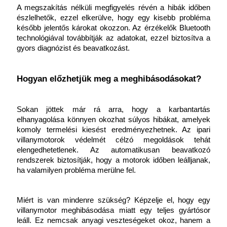
A megszakítás nélküli megfigyelés révén a hibák időben 
észlelhetők, ezzel elkerülve, hogy egy kisebb probléma 
később jelentős károkat okozzon. Az érzékelők Bluetooth 
technológiával továbbítják az adatokat, ezzel biztosítva a 
gyors diagnózist és beavatkozást.
Hogyan előzhetjük meg a meghibásodásokat?
Sokan jöttek már rá arra, hogy a karbantartás 
elhanyagolása könnyen okozhat súlyos hibákat, amelyek 
komoly termelési kiesést eredményezhetnek. Az ipari 
villanymotorok védelmét célzó megoldások tehát 
elengedhetetlenek. Az automatikusan beavatkozó 
rendszerek biztosítják, hogy a motorok időben leálljanak, 
ha valamilyen probléma merülne fel.
Miért is van mindenre szükség? Képzelje el, hogy egy 
villanymotor meghibásodása miatt egy teljes gyártósor 
leáll. Ez nemcsak anyagi veszteségeket okoz, hanem a 