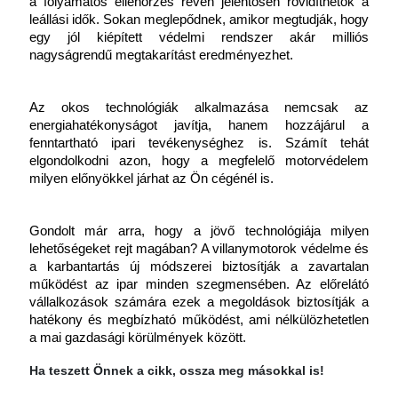
a folyamatos ellenőrzés révén jelentősen rövidíthetők a 
leállási idők. Sokan meglepődnek, amikor megtudják, hogy 
egy jól kiépített védelmi rendszer akár milliós 
nagyságrendű megtakarítást eredményezhet.
Az okos technológiák alkalmazása nemcsak az 
energiahatékonyságot javítja, hanem hozzájárul a 
fenntartható ipari tevékenységhez is. Számít tehát 
elgondolkodni azon, hogy a megfelelő motorvédelem 
milyen előnyökkel járhat az Ön cégénél is.
Gondolt már arra, hogy a jövő technológiája milyen 
lehetőségeket rejt magában? A villanymotorok védelme és 
a karbantartás új módszerei biztosítják a zavartalan 
működést az ipar minden szegmensében. Az előrelátó 
vállalkozások számára ezek a megoldások biztosítják a 
hatékony és megbízható működést, ami nélkülözhetetlen 
a mai gazdasági körülmények között.
Ha teszett Önnek a cikk, ossza meg másokkal is!