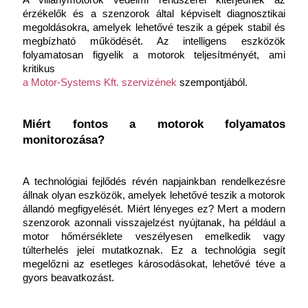
A villanymotorok védelmi rendszerei kiterjednek az 
érzékelők és a szenzorok által képviselt diagnosztikai 
megoldásokra, amelyek lehetővé teszik a gépek stabil és 
megbízható működését. Az intelligens eszközök 
folyamatosan figyelik a motorok teljesítményét, ami 
kritikus
a ​​Motor-Systems Kft. szervizének
 szempontjából.
Miért fontos a motorok folyamatos 
monitorozása?
A technológiai fejlődés révén napjainkban rendelkezésre 
állnak olyan eszközök, amelyek lehetővé teszik a motorok 
állandó megfigyelését. Miért lényeges ez? Mert a modern 
szenzorok azonnali visszajelzést nyújtanak, ha például a 
motor hőmérséklete veszélyesen emelkedik vagy 
túlterhelés jelei mutatkoznak. Ez a technológia segít 
megelőzni az esetleges károsodásokat, lehetővé téve a 
gyors beavatkozást.