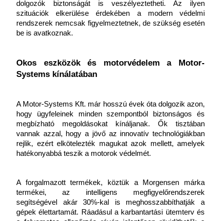
dolgozók biztonságát is veszélyeztetheti. Az ilyen 
szituációk elkerülése érdekében a modern védelmi 
rendszerek nemcsak figyelmeztetnek, de szükség esetén 
be is avatkoznak.
Okos eszközök és motorvédelem a Motor-
Systems kínálatában
A Motor-Systems Kft. már hosszú évek óta dolgozik azon, 
hogy ügyfeleinek minden szempontból biztonságos és 
megbízható megoldásokat kínáljanak. Ők tisztában 
vannak azzal, hogy a jövő az innovatív technológiákban 
rejlik, ezért elkötelezték magukat azok mellett, amelyek 
hatékonyabbá teszik a motorok védelmét.
A forgalmazott termékek, köztük a Morgensen márka 
termékei, az intelligens megfigyelőrendszerek 
segítségével akár 30%-kal is meghosszabbíthatják a 
gépek élettartamát. Ráadásul a karbantartási ütemterv és 