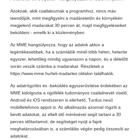
Azoknak, akik csatlakoznak a programhoz, nincs más
teendőjük, mint megfigyelni a madáretetőn és környékén
megjelenő madarakat 30 percen át, majd megfigyeléseiket
beküldeni - emelik ki a közleményben.
Az MME hangsúlyozza, hogy az adatok akkor a
legértékesebbek, ha a számlálók minél több héten, hetente
egyszer, lehetőleg mindig ugyanazon a napon, és a délelőtt
során veszik számba a madarakat. Részletek a
https://www.mme.hu/teli-madarles oldalon találhatók.
Az adatrögzítés és -beküldés egyszerűsítése érdekében az
MME kidolgozta a rigófélék tudományos családnevét viselő,
Android és iOS rendszeren is elérhető, Turdus nevű
mobiltelefonos appot is. Az alkalmazás azonnal rögzíti a
bevitt adatokat, az eltelt idő mérésével segít tartani a 30
perces időtartamot, de segítséget nyújt a fajok
meghatározásában is, a számlálás végén pedig összesíti az
adatokat.