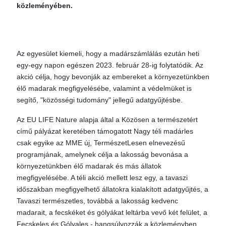
közleményében.
Az egyesület kiemeli, hogy a madárszámlálás ezután heti
egy-egy napon egészen 2023. február 28-ig folytatódik. Az
akció célja, hogy bevonják az embereket a környezetünkben
élő madarak megfigyelésébe, valamint a védelmüket is
segítő, "közösségi tudomány" jellegű adatgyűjtésbe.
Az EU LIFE Nature alapja által a Közösen a természetért
című pályázat keretében támogatott Nagy téli madárles
csak egyike az MME új, TermészetLesen elnevezésű
programjának, amelynek célja a lakosság bevonása a
környezetünkben élő madarak és más állatok
megfigyelésébe. A téli akció mellett lesz egy, a tavaszi
időszakban megfigyelhető állatokra kialakított adatgyűjtés, a
Tavaszi természetles, továbbá a lakosság kedvenc
madarait, a fecskéket és gólyákat leltárba vevő két felület, a
Fecskeles és Gólyales - hangsúlyozzák a közleményben.