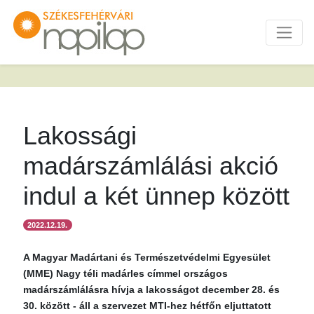
Lakossági
madárszámlálási akció
indul a két ünnep között
2022.12.19.
A Magyar Madártani és Természetvédelmi Egyesület
(MME) Nagy téli madárles címmel országos
madárszámlálásra hívja a lakosságot december 28. és
30. között - áll a szervezet MTI-hez hétfőn eljuttatott