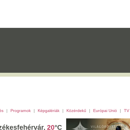
mok
|
Képgalériák
|
Közérdekű
|
Európai Unió
|
TV
|
Fejér megye
|
Archívu
érvár,
20
°C
ombat,
László