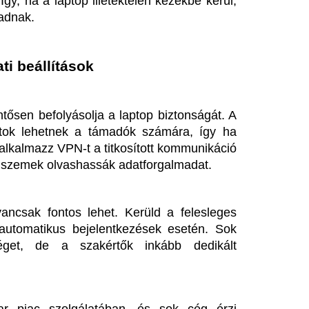
gálatában, és sok cég érzi 
ékekkel. Az ügyfelek kiemelten 
ra is. Ezek az előkészületek 
d napi szinten az eszközödet, 
ések meghatározzák készüléked 
nácsokat, ezzel elkerülheted a 