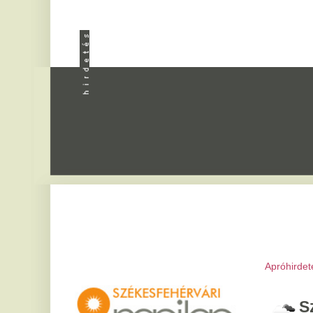
Apróhirdetés
|
Progra
Székesfeh
2026. augusztus 8, sz