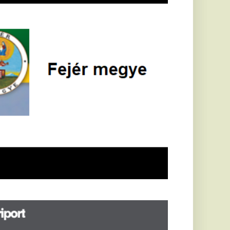
öldrengés rázta
eg
orvátországot,
écsett is érezni
ehetett, anyagi
árok is
eletkeztek
orvátországban
abb földrengés volt
pasztalható, az MTI
t írja: ezúttal 6,3-es
ősségű földrengés
zta meg
rvátországot