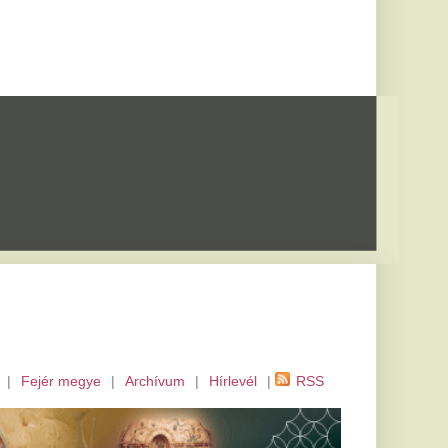
m
|
Hírlevél
|
RSS