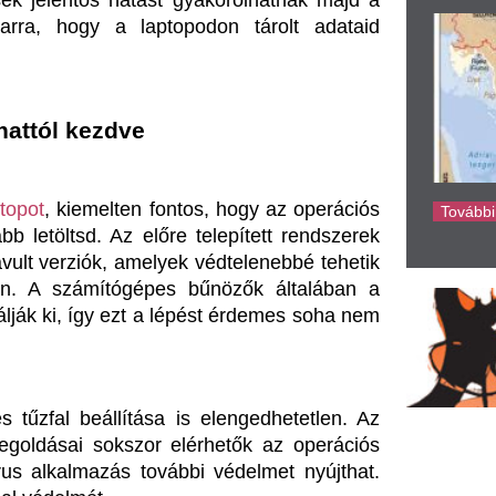
ke
y ezt a lépést érdemes soha nem 
llítása is elengedhetetlen. Az 
okszor elérhetők az operációs 
zás további védelmet nyújthat. 
t.
sal
ges, hogy csak megfelelően 
zön tárolt információkhoz. Egy 
 lépés, amit megtehetsz. Ezt 
 ezzel növelve az ellenállást a 
 laptopot többen is használnák. 
ő, ami minimalizálja a véletlen 
t.