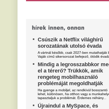
jöhetnek a hazai nagybanknál,
M
az azonnali utalások és a
v
fizetési kérelmek is
Me
fo
akadozhatnak
is
A következő napokban a CIB Banknál
fennakadások várhatók, a pénzintézet közölte a
részleteket.
"A magyarok el akarják lopni
T
tőlünk" - Megőrült a román
j
sajtó, a Fradi hőséről
Eg
cikkeznek
V