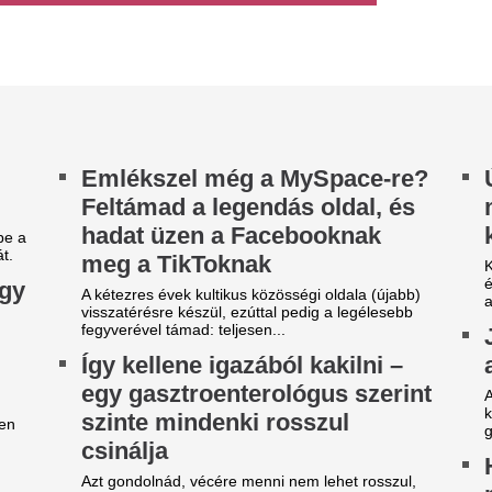
gondolnánk. Nem létezik olya
egérkezett az eső a Duna
kapcsoló, amely felismeri a ko
ízgyűjtőjére
gérkezett a rég várt eső a Duna vízgyűjtőjére, a
lyó magyarországi szakaszán azonban továbbra
 csak pár centiméteres...
árgyal a Ferencváros, újabb
Durva balhé volt 
átékost adnának el a nyáron
egymással és a m
szekusokkal vere
yre kisebb a keret.
nézők
ilágsztár érkezik Budapestre,