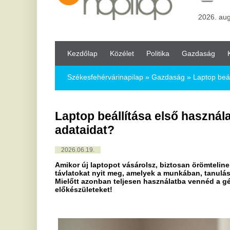
Kezdőlap
Közélet
Politika
Gazdaság
Kultúra
Bul
Székesfehérvárinapilap
»
Gazdaság »
Laptop beállítása első h
Laptop beállítása első használat előtt
adataidat?
2026.06.19.
Amikor új laptopot vásárolsz, biztosan örömtelinek éled meg az
távlatokat nyit meg, amelyek a munkában, tanulásban vagy sz
Mielőtt azonban teljesen használatba vennéd a gépet, fontos, 
előkészületeket!