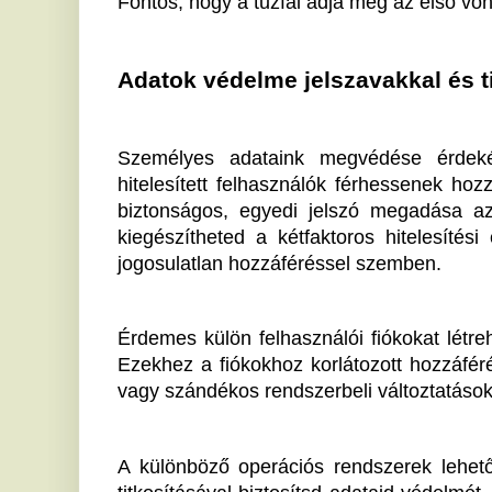
A különböző operációs rendszerek lehetőséget nyújta
titkosításával biztosítsd adataid védelmét. Így, ha a la
az adatok továbbra is olvashatatlanok maradnak.
Biztonságos böngészés és hálózati beállí
A digitális korban az online környezet jelentősen befo
nyilvános Wi-Fi-hálózatok könnyű célpontok lehetn
lehetséges, kerüld ezek használatát, vagy alkalmazz V
érdekében, ezzel megelőzve, hogy idegen szemek ol
Böngészési szokásaid felülvizsgálata ugyancsak font
nyomkövetéseket, és légy figyelmes az automatikus
böngésző kínál jelszómentési lehetőséget, de 
jelszókezelőt javasolnak.