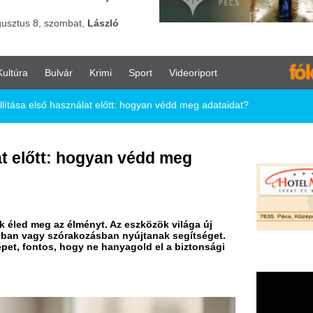
vár
Krimi
Sport
Videoriport
asználat előtt: hogyan védd meg adataidat?
: hogyan védd meg
 élményt. Az eszközök világa új
órakozásban nyújtanak segítséget.
hogy ne hanyagold el a biztonsági