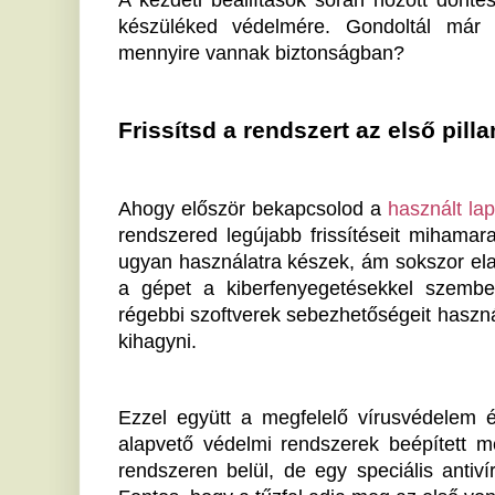
régebbi szoftverek sebezhetőségeit használják ki, íg
kihagyni.
Ezzel együtt a megfelelő vírusvédelem és tűzfal beá
alapvető védelmi rendszerek beépített megoldásai s
rendszeren belül, de egy speciális antivírus alkalma
Fontos, hogy a tűzfal adja meg az első vonal védelmé
Adatok védelme jelszavakkal és titkosítás
Személyes adataink megvédése érdekében lénye
hitelesített felhasználók férhessenek hozzá az eszkö
biztonságos, egyedi jelszó megadása az egyik első
kiegészítheted a kétfaktoros hitelesítési eljárással,
jogosulatlan hozzáféréssel szemben.
Érdemes külön felhasználói fiókokat létrehozni, ha a
Ezekhez a fiókokhoz korlátozott hozzáférés rendelhet
vagy szándékos rendszerbeli változtatások lehetőségé