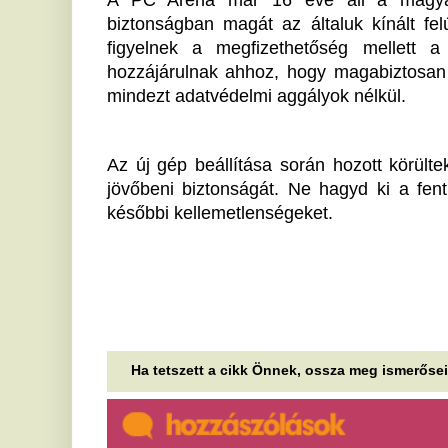
Csúszik a Netflix világhírű
E
sorozatának utolsó évada
F
h
A vártnál később, csak 2027-ben mutathatják be a
Vaják című sikersorozat befejező, ötödik évadát.
m
Mindig a legrosszabbkor megy
A 
vi
el a térerő? Trükkök, amik
fe
rengeteg mobilhasználó
Í
problémáját megoldhatják
e
Ha gyenge a mobiljel, az rendkívül bosszantó
s
lehet, különösen, ha otthon vagy a munkahelyen
tapasztaljuk a problémát. Érdemes néhány...
c
Újraindul a MySpace, és
Az
pe
pontosan azt adná vissza, amit
hé
a mai közösségi oldalak
A
elvettek tőlünk
h
Ismét visszatér a közösségi média korai
s
korszakának ikonikus szereplője, a MySpace,
amely ezúttal az algoritmusmentes használatot
A 
helyezi...
tö
da
Órákig tartó fennakadások