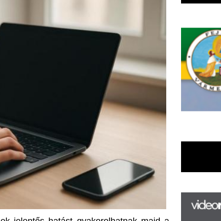
s hatást gyakorolhatnak majd a 
F
a laptopodon tárolt adataid 
m
H
P
l
k
ezdve
k
H
új
elten fontos, hogy az operációs 
ta
 Az előre telepített rendszerek 
az
er
, amelyek védtelenebbé tehetik 
rá
tógépes bűnözők általában a 
Ho