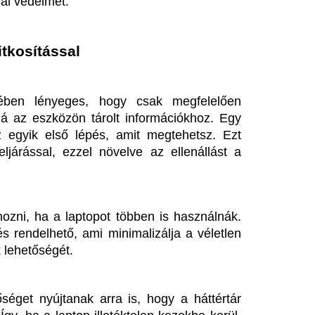
nak arra is, hogy a háttértár 
ptop illetéktelen kezekbe kerül, 
tások
lyásolja a laptop biztonságát. A 
ek a támadók számára, így ha 
PN-t a titkosított kommunikáció 
vashassák adatforgalmadat.
os lehet. Kerüld a felesleges 
 bejelentkezések esetén. Sok 
a szakértők inkább dedikált 