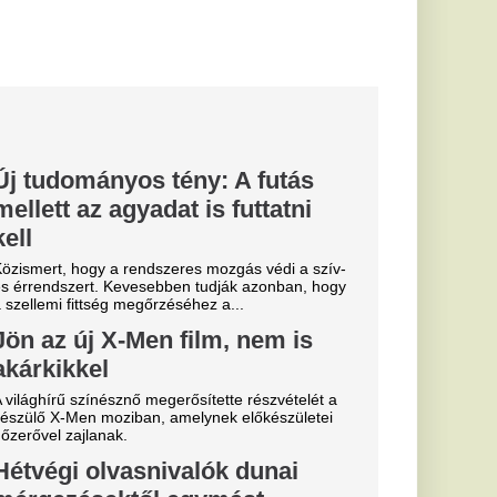
n különleges biológiai
rsó sört, majd...
Miskolcon,
agyar
kedtek a