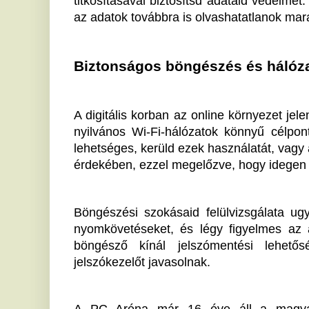
A PC Aréna már 16 éve áll a magyar piac szol
biztonságban magát az általuk kínált felújított term
figyelnek a megfizethetőség mellett a biztonság
hozzájárulnak ahhoz, hogy magabiztosan használhas
mindezt adatvédelmi aggályok nélkül.
Az új gép beállítása során hozott körültekintő dönt
jövőbeni biztonságát. Ne hagyd ki a fent említett ta
későbbi kellemetlenségeket.
Ha tetszett a cikk Önnek, ossza meg ismerőseivel!