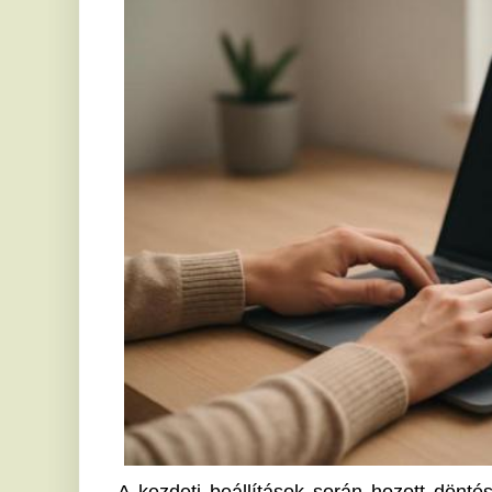
A kezdeti beállítások során hozott döntések jelentő
készüléked védelmére. Gondoltál már arra, hogy 
mennyire vannak biztonságban?
Frissítsd a rendszert az első pillanattól k
Ahogy először bekapcsolod a 
használt laptopot
, kiem
rendszered legújabb frissítéseit mihamarabb letöltsd.
ugyan használatra készek, ám sokszor elavult verziók
a gépet a kiberfenyegetésekkel szemben. A számí