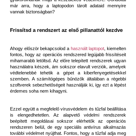
már arra, hogy a laptopodon tárolt adataid mennyire 
vannak biztonságban?
Frissítsd a rendszert az első pillanattól kezdve
Ahogy először bekapcsolod a 
használt laptopot
, kiemelten 
fontos, hogy az operációs rendszered legújabb frissítéseit 
mihamarabb letöltsd. Az előre telepített rendszerek ugyan 
használatra készek, ám sokszor elavult verziók, amelyek 
védtelenebbé tehetik a gépet a kiberfenyegetésekkel 
szemben. A számítógépes bűnözők általában a régebbi 
szoftverek sebezhetőségeit használják ki, így ezt a lépést 
érdemes soha nem kihagyni.
Ezzel együtt a megfelelő vírusvédelem és tűzfal beállítása 
is elengedhetetlen. Az alapvető védelmi rendszerek 
beépített megoldásai sokszor elérhetők az operációs 
rendszeren belül, de egy speciális antivírus alkalmazás 
további védelmet nyújthat. Fontos, hogy a tűzfal adja meg 