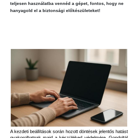
teljesen használatba vennéd a gépet, fontos, hogy ne
hanyagold el a biztonsági előkészületeket!
A kezdeti beállítások során hozott döntések jelentős hatást 
gyakorolhatnak majd a készüléked védelmére. Gondoltál 