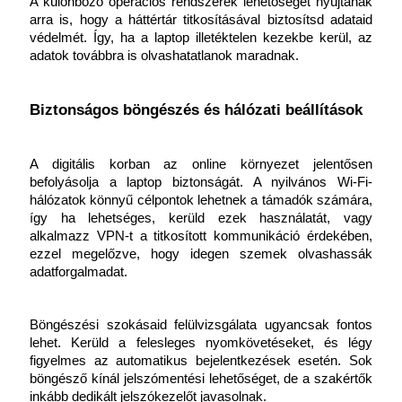
A különböző operációs rendszerek lehetőséget nyújtanak 
arra is, hogy a háttértár titkosításával biztosítsd adataid 
védelmét. Így, ha a laptop illetéktelen kezekbe kerül, az 
adatok továbbra is olvashatatlanok maradnak.
Biztonságos böngészés és hálózati beállítások
A digitális korban az online környezet jelentősen 
befolyásolja a laptop biztonságát. A nyilvános Wi-Fi-
hálózatok könnyű célpontok lehetnek a támadók számára, 
így ha lehetséges, kerüld ezek használatát, vagy 
alkalmazz VPN-t a titkosított kommunikáció érdekében, 
ezzel megelőzve, hogy idegen szemek olvashassák 
adatforgalmadat.
Böngészési szokásaid felülvizsgálata ugyancsak fontos 
lehet. Kerüld a felesleges nyomkövetéseket, és légy 
figyelmes az automatikus bejelentkezések esetén. Sok 
böngésző kínál jelszómentési lehetőséget, de a szakértők 
inkább dedikált jelszókezelőt javasolnak.