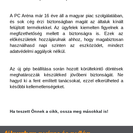
A PC Aréna már 16 éve áll a magyar piac szolgálatában, 
és sok cég érzi biztonságban magát az általuk kínált 
felújított termékekkel. Az ügyfelek kiemelten figyelnek a 
megfizethetőség mellett a biztonságra is. Ezek az 
előkészületek hozzájárulnak ahhoz, hogy magabiztosan 
használhasd napi szinten az eszközödet, mindezt 
adatvédelmi aggályok nélkül.
Az új gép beállítása során hozott körültekintő döntések 
meghatározzák készüléked jövőbeni biztonságát. Ne 
hagyd ki a fent említett tanácsokat, ezzel elkerülheted a 
későbbi kellemetlenségeket.
Ha teszett Önnek a cikk, ossza meg másokkal is!