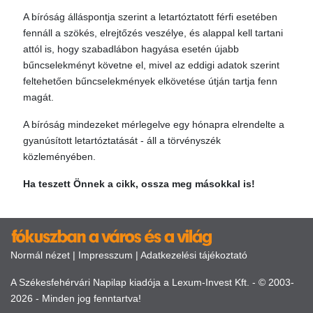
A bíróság álláspontja szerint a letartóztatott férfi esetében
fennáll a szökés, elrejtőzés veszélye, és alappal kell tartani
attól is, hogy szabadlábon hagyása esetén újabb
bűncselekményt követne el, mivel az eddigi adatok szerint
feltehetően bűncselekmények elkövetése útján tartja fenn
magát.
A bíróság mindezeket mérlegelve egy hónapra elrendelte a
gyanúsított letartóztatását - áll a törvényszék
közleményében.
Ha teszett Önnek a cikk, ossza meg másokkal is!
Normál nézet
|
Impresszum
|
Adatkezelési tájékoztató
A Székesfehérvári Napilap kiadója a Lexum-Invest Kft. - © 2003-
2026 - Minden jog fenntartva!