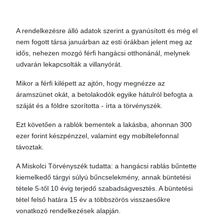
A rendelkezésre álló adatok szerint a gyanúsított és még el
nem fogott társa januárban az esti órákban jelent meg az
idős, nehezen mozgó férfi hangácsi otthonánál, melynek
udvarán lekapcsolták a villanyórát.
Mikor a férfi kilépett az ajtón, hogy megnézze az
áramszünet okát, a betolakodók egyike hátulról befogta a
száját és a földre szorította - írta a törvényszék.
Ezt követően a rablók bementek a lakásba, ahonnan 300
ezer forint készpénzzel, valamint egy mobiltelefonnal
távoztak.
A Miskolci Törvényszék tudatta: a hangácsi rablás bűntette
kiemelkedő tárgyi súlyú bűncselekmény, annak büntetési
tétele 5-től 10 évig terjedő szabadságvesztés. A büntetési
tétel felső határa 15 év a többszörös visszaesőkre
vonatkozó rendelkezések alapján.