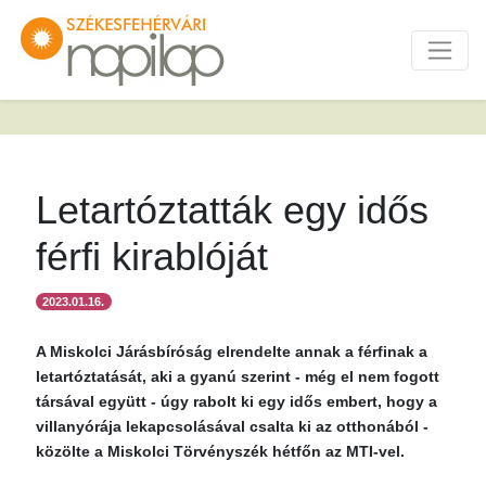
Letartóztatták egy idős
férfi kirablóját
2023.01.16.
A Miskolci Járásbíróság elrendelte annak a férfinak a
letartóztatását, aki a gyanú szerint - még el nem fogott
társával együtt - úgy rabolt ki egy idős embert, hogy a
villanyórája lekapcsolásával csalta ki az otthonából -
közölte a Miskolci Törvényszék hétfőn az MTI-vel.