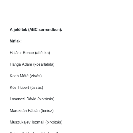
A jelöltek (ABC sorrendben):
férfiak:
Halász Bence (atlétika)
Hanga Ádám (kosárlabda)
Koch Máté (vívás)
Kós Hubert (úszás)
Losonczi Dávid (birkózás)
Marozsán Fábián (tenisz)
Muszukajev Iszmail (birkózás)