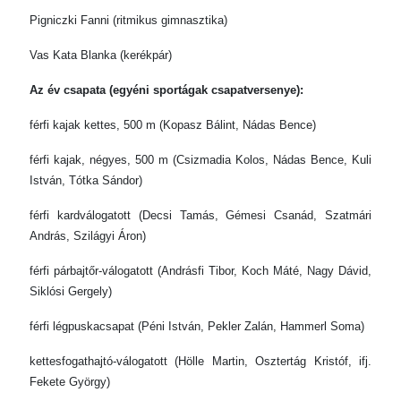
Pigniczki Fanni (ritmikus gimnasztika)
Vas Kata Blanka (kerékpár)
Az év csapata (egyéni sportágak csapatversenye):
férfi kajak kettes, 500 m (Kopasz Bálint, Nádas Bence)
férfi kajak, négyes, 500 m (Csizmadia Kolos, Nádas Bence, Kuli
István, Tótka Sándor)
férfi kardválogatott (Decsi Tamás, Gémesi Csanád, Szatmári
András, Szilágyi Áron)
férfi párbajtőr-válogatott (Andrásfi Tibor, Koch Máté, Nagy Dávid,
Siklósi Gergely)
férfi légpuskacsapat (Péni István, Pekler Zalán, Hammerl Soma)
kettesfogathajtó-válogatott (Hölle Martin, Osztertág Kristóf, ifj.
Fekete György)