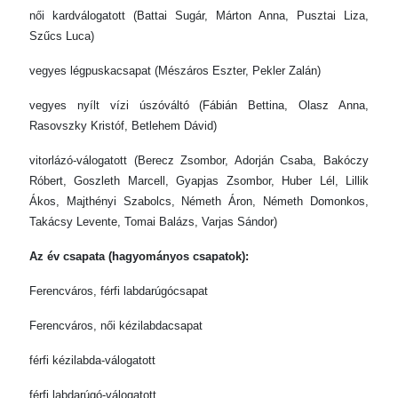
női kardválogatott (Battai Sugár, Márton Anna, Pusztai Liza,
Szűcs Luca)
vegyes légpuskacsapat (Mészáros Eszter, Pekler Zalán)
vegyes nyílt vízi úszóváltó (Fábián Bettina, Olasz Anna,
Rasovszky Kristóf, Betlehem Dávid)
vitorlázó-válogatott (Berecz Zsombor, Adorján Csaba, Bakóczy
Róbert, Goszleth Marcell, Gyapjas Zsombor, Huber Lél, Lillik
Ákos, Majthényi Szabolcs, Németh Áron, Németh Domonkos,
Takácsy Levente, Tomai Balázs, Varjas Sándor)
Az év csapata (hagyományos csapatok):
Ferencváros, férfi labdarúgócsapat
Ferencváros, női kézilabdacsapat
férfi kézilabda-válogatott
férfi labdarúgó-válogatott