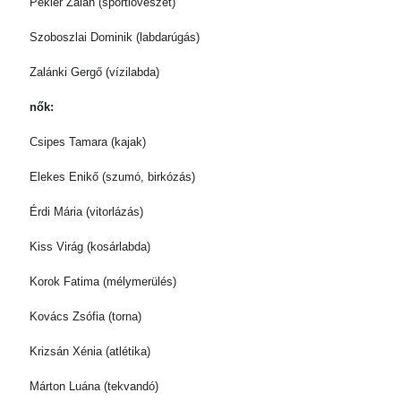
Pekler Zalán (sportlövészet)
Szoboszlai Dominik (labdarúgás)
Zalánki Gergő (vízilabda)
nők:
Csipes Tamara (kajak)
Elekes Enikő (szumó, birkózás)
Érdi Mária (vitorlázás)
Kiss Virág (kosárlabda)
Korok Fatima (mélymerülés)
Kovács Zsófia (torna)
Krizsán Xénia (atlétika)
Márton Luána (tekvandó)