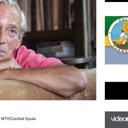
 Gyula
F
m
H
P
l
k
k
H
új
ta
az
er
rá
Ho