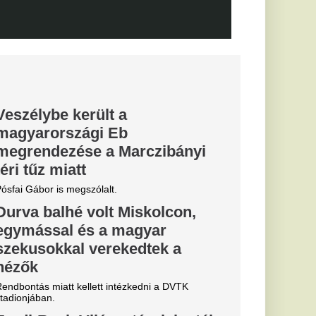
s Európa-
elmet aratott.
knek 180
esz az élete