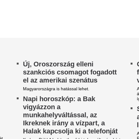
dves Rák! A bekövetkező hirtelen változásokért
akcióval tesztelheti a NATO kol
jlamos lehetsz másokat hibáztatni, pedig
lószínűleg nincs konkrét bűnbak.
Te elhiszed, ami a
 legszebb minták és színek
élelmiszerek cso
övid körmökre – lemondások
van írva? Így ellen
élkül
valósak-e a tápér
rövid köröm évek óta nem a lemondásról szól,
Te is azok közé tartozol, akik
nem a magabiztosságról.
rutinszerűen megfordítják a 
ellenőrizzék a hátoldalon lévő
A Sziget ugyanolyan jó, mint
Blikk: Borbás Mar
 Glastonbury” – a Morcheeba
Kocsis Mátét
itárosa különleges
mlékekről mesélt az nlc-nek
A bíróságon folytatódhat az á
 évtizedek óta fáradhatatlanul koncertező
rcheeba tagjai ma már jobban megérzik a
rnézás fáradalmait, a zene iránti lelkesedésük...