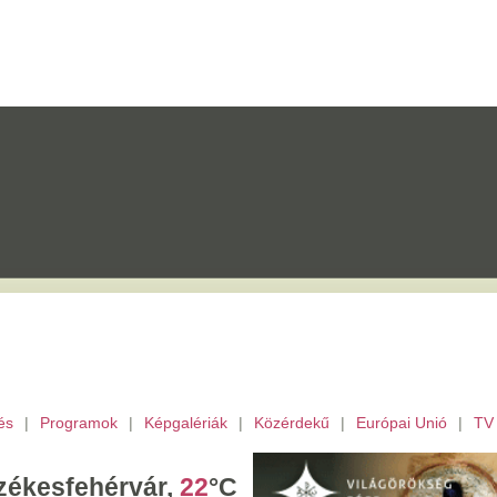
mok
|
Képgalériák
|
Közérdekű
|
Európai Unió
|
TV
|
Fejér megye
|
Archívu
érvár,
22
°C
ombat,
László