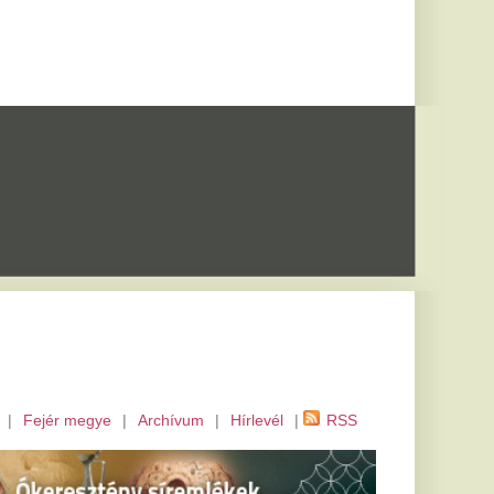
m
|
Hírlevél
|
RSS