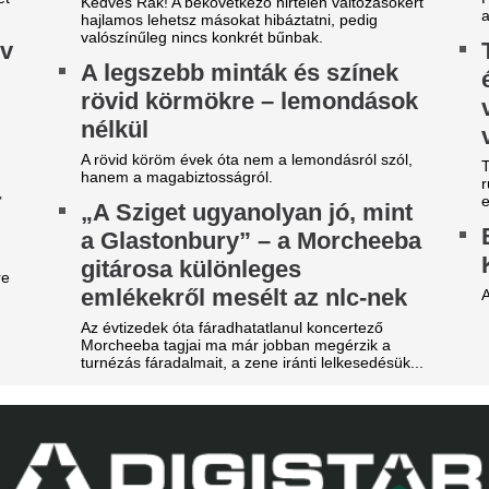
ilágsztár érkezik Budapestre,
Veszélybe került 
1 éve nem látott ilyet a
magyarországi E
agyar főváros
megrendezése a M
téri tűz miatt
 emberek percek alatt elkapkodták az összes
gyet.
Pósfai Gábor is megszólalt.
z egyik népszerű sportág
Durva balhé volt 
eljesen eltűnik a közmédiáról
egymással és a m
get ért egy korszak.
szekusokkal vere
égre elpasszolja Erik ten Hag
nézők
gyik legrosszabb igazolását a
Rendbontás miatt kellett int
stadionjában.
anchester United
Fradi-Real: Világs
y ideje igyekeznek tőle megszabadulni.
el Budapestet - it
riási felfordulás a Dohány
első képek, videó
tca sarkán, a Budapestre
Megérkezett Budapestre a Re
rkezett Real Madrid
Ferencváros elleni mérkőzés 
zállodájánál
New York Palace Budapest Ho
sé Mourinhót és Vinícius Júniort szétszedték a
Betlehem Dávid n
jongók.
magyar küldöttsé