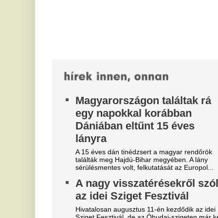
Ke
nappal korábban elindul az őrület. A...
ha
va
Egy gyerek is meghalt a Kijev
A
elleni éjszakai orosz
r
támadásokban
n
Több halott, és másik gyerek is megsérült.
A 
Újabb tömeges határsértés
ha
jöhet Spanyolországnál, már
„
vizsgálják a felhívásokat
a
A spanyol hatóságok a marokkói közösségi
g
médiában terjedő, újabb tömeges határsértésre
e
bíztató üzeneteket vizsgálnak - közölte...
Az
Mo
tu