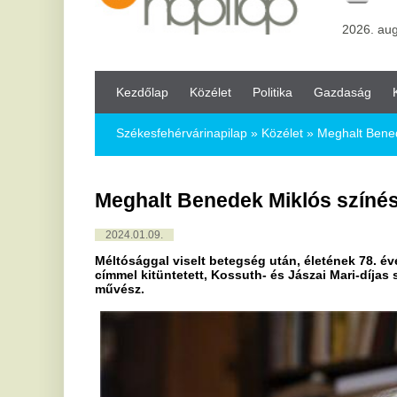
Kezdőlap
Közélet
Politika
Gazdaság
Kultúra
Bul
Székesfehérvárinapilap
»
Közélet »
Meghalt Benedek Miklós szí
Meghalt Benedek Miklós színész, rend
2024.01.09.
Méltósággal viselt betegség után, életének 78. évében elhuny
címmel kitüntetett, Kossuth- és Jászai Mari-díjas színész, szín
művész.