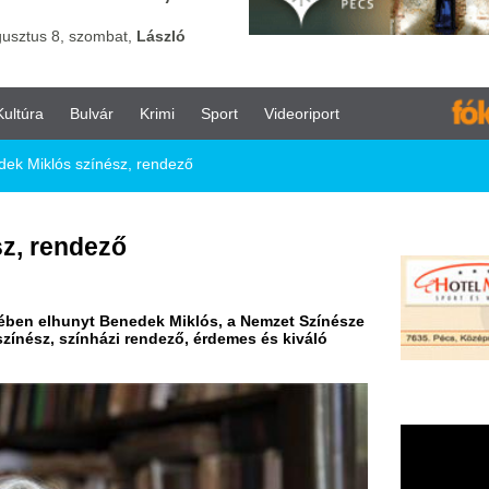
vár
Krimi
Sport
Videoriport
nész, rendező
ező
t Benedek Miklós, a Nemzet Színésze
házi rendező, érdemes és kiváló