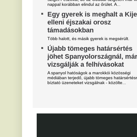
"A magyarok el akarják lopni
V
tőlünk" - Megőrült a román
3
sajtó, a Fradi hőséről
m
cikkeznek
Az
je
Marius Corbura fáj a foga Magyarország és
Románia válogatottjának is, Bukarestben már most
A
rettegnek.
t
"Hol a csapatunk?" -
Vé
Szétverték a felvidéki
V
magyarok büszkeségét, óriási
e
a felháborodás
M
dac
Eg
Azonnal örömünnep tört ki
Ó
Liverpoolban, változik a
u
Bajnokok Ligája szabályzata
é
Olyan szabályról van szó, amely korábban ár
s
durván sújtotta Szoboszlai Dominik csapatát a
Bajnokok Ligájában.
Jo
Tévécsatorna hozta le a
ra