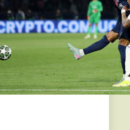
g tart a
naptól
la
ló felhőzet hoz
n, de a hőmérséklet
id...
tést adott ki
marosan
TO-országra
ek szerint Vlagyimir
y korlátozott katonai