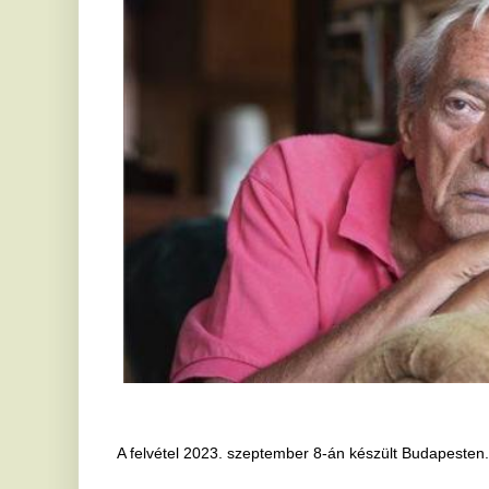
A felvétel 2023. szeptember 8-án készült Budapesten. MTI/Czimbal
Ha tetszett a cikk Önnek, ossza meg ismerőseivel!