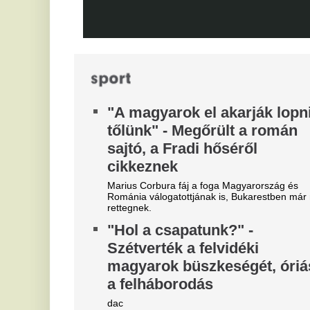
különös szexbotrány részleteit
Furcsa dolgokra derült fény a világbajnokságot
megjárt focinemzetnél.
"A magyarok el akarják lopni
A
tőlünk" - Megőrült a román
m