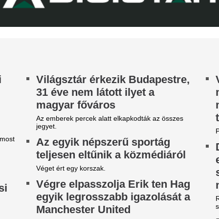
aranyérmét a vize
bajnokságon
A 22 éves úszó fölényes győz
 meteorológusok is
4 csillagjegy, aki
egdöbbentek, de pont
fokos fordulatot v