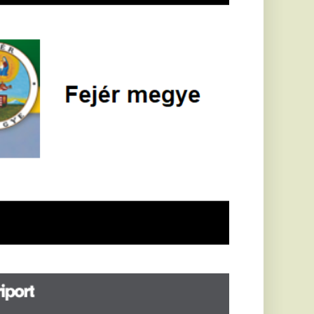
öldrengés rázta
eg
orvátországot,
écsett is érezni
ehetett, anyagi
árok is
eletkeztek
orvátországban
abb földrengés volt
pasztalható, az MTI
t írja: ezúttal 6,3-es
ősségű földrengés
zta meg
rvátországot