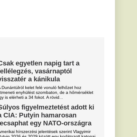
lektív...
z
magolására
őrzik,
tékadatok
 a boltban
termékeket, hogy
, apró betűs...
csi beperelte
rulózás.