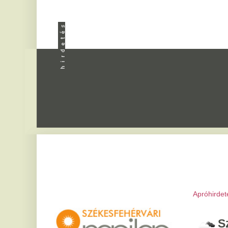
Apróhirdetés
|
Progra
Székesfeh
2026. augusztus 8, sz