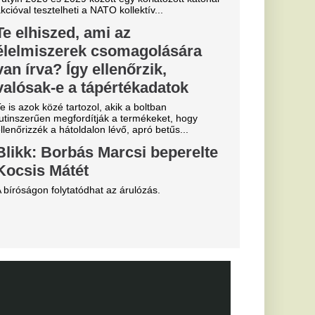
a
b
arczibányi
Miskolcon,
agyar
kedtek a
ézkedni a DVTK
ztárok lepték
t vannak az
k
al Madrid, amely a
előtt az Anantara
telben száll meg.
yerte a
g első