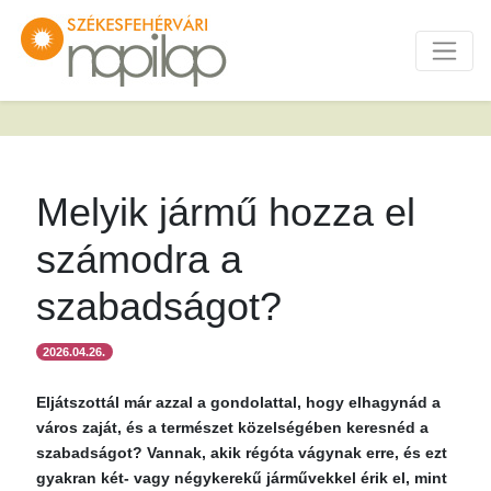
Melyik jármű hozza el
számodra a
szabadságot?
2026.04.26.
Eljátszottál már azzal a gondolattal, hogy elhagynád a
város zaját, és a természet közelségében keresnéd a
szabadságot? Vannak, akik régóta vágynak erre, és ezt
gyakran két- vagy négykerekű járművekkel érik el, mint