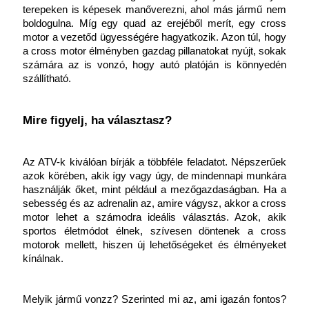
terepeken is képesek manőverezni, ahol más jármű nem 
boldogulna. Míg egy quad az erejéből merít, egy cross 
motor a vezetőd ügyességére hagyatkozik. Azon túl, hogy 
a cross motor élményben gazdag pillanatokat nyújt, sokak 
számára az is vonzó, hogy autó platóján is könnyedén 
szállítható.
Mire figyelj, ha választasz?
Az ATV-k kiválóan bírják a többféle feladatot. Népszerűek 
azok körében, akik így vagy úgy, de mindennapi munkára 
használják őket, mint például a mezőgazdaságban. Ha a 
sebesség és az adrenalin az, amire vágysz, akkor a cross 
motor lehet a számodra ideális választás. Azok, akik 
sportos életmódot élnek, szívesen döntenek a cross 
motorok mellett, hiszen új lehetőségeket és élményeket 
kínálnak.
Melyik jármű vonzz? Szerinted mi az, ami igazán fontos? 