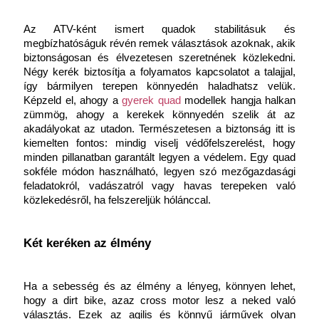
Az ATV-ként ismert quadok stabilitásuk és 
megbízhatóságuk révén remek választások azoknak, akik 
biztonságosan és élvezetesen szeretnének közlekedni. 
Négy kerék biztosítja a folyamatos kapcsolatot a talajjal, 
így bármilyen terepen könnyedén haladhatsz velük. 
Képzeld el, ahogy a
gyerek quad
 modellek hangja halkan 
zümmög, ahogy a kerekek könnyedén szelik át az 
akadályokat az utadon. Természetesen a biztonság itt is 
kiemelten fontos: mindig viselj védőfelszerelést, hogy 
minden pillanatban garantált legyen a védelem. Egy quad 
sokféle módon használható, legyen szó mezőgazdasági 
feladatokról, vadászatról vagy havas terepeken való 
közlekedésről, ha felszereljük hólánccal.
Két keréken az élmény
Ha a sebesség és az élmény a lényeg, könnyen lehet, 
hogy a dirt bike, azaz cross motor lesz a neked való 
választás. Ezek az agilis és könnyű járművek olyan 