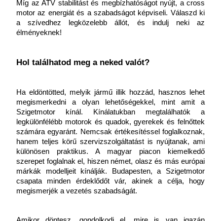
Míg az ATV stabilitást és megbízhatóságot nyújt, a cross 
motor az energiát és a szabadságot képviseli. Válaszd ki 
a szívedhez legközelebb állót, és indulj neki az 
élményeknek!
Hol találhatod meg a neked valót?
Ha eldöntötted, melyik jármű illik hozzád, hasznos lehet 
megismerkedni a olyan lehetőségekkel, mint amit a 
Szigetmotor kínál. Kínálatukban megtalálhatók a 
legkülönfélébb motorok és quadok, gyerekek és felnőttek 
számára egyaránt. Nemcsak értékesítéssel foglalkoznak, 
hanem teljes körű szervizszolgáltatást is nyújtanak, ami 
különösen praktikus. A magyar piacon kiemelkedő 
szerepet foglalnak el, hiszen német, olasz és más európai 
márkák modelljeit kínálják. Budapesten, a Szigetmotor 
csapata minden érdeklődőt vár, akinek a célja, hogy 
megismerjék a vezetés szabadságát.
Amikor döntesz, gondolkodj el, mire is van igazán 