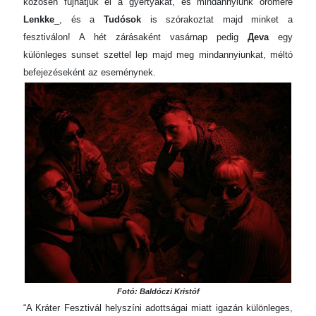
közösen fújhatjuk el a gyertyákat, és mindannyiunk örömére
Lenkke
_, és a
Tudósok
is szórakoztat majd minket a
fesztiválon! A hét zárásaként vasárnap pedig
Дeva
egy
különleges sunset szettel lep majd meg mindannyiunkat, méltó
befejezéseként az eseménynek.
Fotó: Baldóczi Kristóf
“A Kráter Fesztivál helyszíni adottságai miatt igazán különleges,