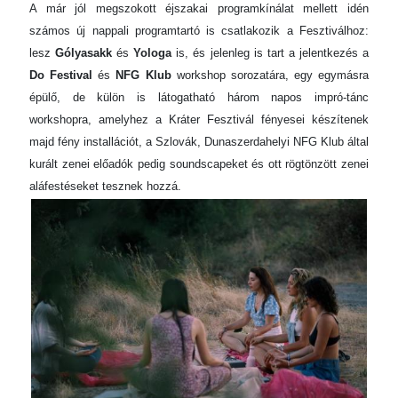
A már jól megszokott éjszakai programkínálat mellett idén
számos új nappali programtartó is csatlakozik a Fesztiválhoz:
lesz
Gólyasakk
és
Yologa
is, és jelenleg is tart a jelentkezés a
Do Festival
és
NFG Klub
workshop sorozatára, egy egymásra
épülő, de külön is látogatható három napos impró-tánc
workshopra, amelyhez a Kráter Fesztivál fényesei készítenek
majd fény installációt, a Szlovák, Dunaszerdahelyi NFG Klub által
kurált zenei előadók pedig soundscapeket és ott rögtönzött zenei
aláfestéseket tesznek hozzá.