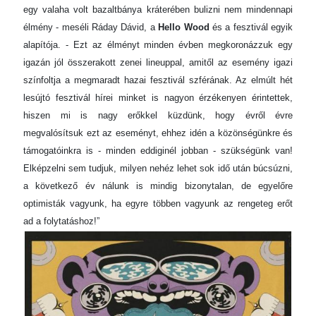
egy valaha volt bazaltbánya kráterében bulizni nem mindennapi
élmény - meséli Ráday Dávid, a
Hello Wood
és a fesztivál egyik
alapítója. - Ezt az élményt minden évben megkoronázzuk egy
igazán jól összerakott zenei lineuppal, amitől az esemény igazi
színfoltja a megmaradt hazai fesztivál szférának. Az elmúlt hét
lesújtó fesztivál hírei minket is nagyon érzékenyen érintettek,
hiszen mi is nagy erőkkel küzdünk, hogy évről évre
megvalósítsuk ezt az eseményt, ehhez idén a közönségünkre és
támogatóinkra is - minden eddiginél jobban - szükségünk van!
Elképzelni sem tudjuk, milyen nehéz lehet sok idő után búcsúzni,
a következő év nálunk is mindig bizonytalan, de egyelőre
optimisták vagyunk, ha egyre többen vagyunk az rengeteg erőt
ad a folytatáshoz!”