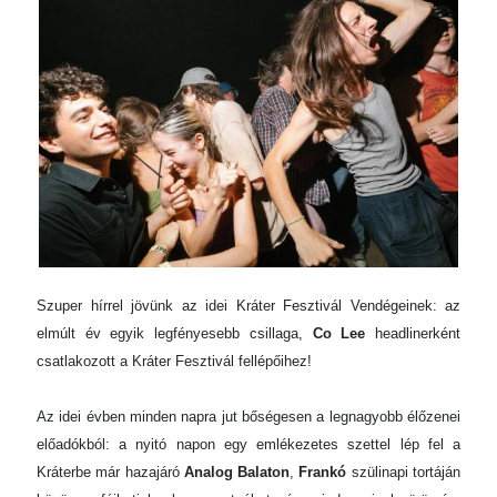
Szuper hírrel jövünk az idei Kráter Fesztivál Vendégeinek: az
elmúlt év egyik legfényesebb csillaga,
Co Lee
headlinerként
csatlakozott a Kráter
Fesztivál fellépőihez!
Az idei évben minden napra jut bőségesen a legnagyobb élőzenei
előadókból: a nyitó napon egy emlékezetes szettel lép fel a
Kráterbe már hazajáró
Analog Balaton
,
Frankó
szülinapi tortáján