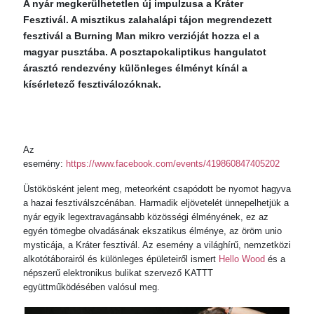
A nyár megkerülhetetlen új impulzusa a Kráter
Fesztivál. A misztikus zalahalápi tájon megrendezett
fesztivál a Burning Man mikro verzióját hozza el a
magyar pusztába. A posztapokaliptikus hangulatot
árasztó rendezvény különleges élményt kínál a
kísérletező fesztiválozóknak.
Az
esemény:
https://www.facebook.com/events/419860847405202
Üstökösként jelent meg, meteorként csapódott be nyomot hagyva
a hazai fesztiválszcénában. Harmadik eljövetelét ünnepelhetjük a
nyár egyik legextravagánsabb közösségi élményének, ez az
egyén tömegbe olvadásának ekszatikus élménye, az öröm unio
mysticája, a Kráter fesztivál. Az esemény a világhírű, nemzetközi
alkotótáborairól és különleges épületeiről ismert
Hello Wood
és a
népszerű elektronikus bulikat szervező KATTT
együttműködésében valósul meg.