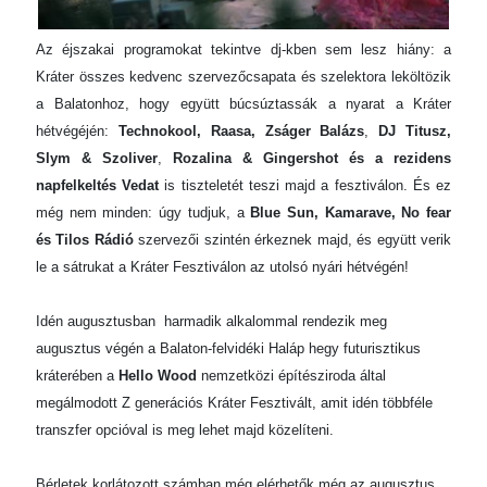
Az éjszakai programokat tekintve dj-kben sem lesz hiány: a
Kráter összes kedvenc szervezőcsapata és szelektora leköltözik
a Balatonhoz, hogy együtt búcsúztassák a nyarat a Kráter
hétvégéjén:
Technokool, Raasa, Zságer Balázs
,
DJ Titusz,
Slym & Szoliver
,
Rozalina & Gingershot és a rezidens
napfelkeltés Vedat
is tiszteletét teszi majd a fesztiválon. És ez
még nem minden: úgy tudjuk, a
Blue Sun, Kamarave, No fear
és Tilos Rádió
szervezői szintén érkeznek majd, és együtt verik
le a sátrukat a Kráter Fesztiválon az utolsó nyári hétvégén!
Idén augusztusban harmadik alkalommal rendezik meg
augusztus végén a Balaton-felvidéki Haláp hegy futurisztikus
kráterében a
Hello Wood
nemzetközi építésziroda által
megálmodott Z generációs Kráter Fesztivált, amit idén többféle
transzfer opcióval is meg lehet majd közelíteni.
Bérletek korlátozott számban még elérhetők még az augusztus