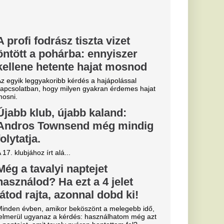
Miskolcon,
agyar
kedtek a
ézkedni a DVTK
a
b
arczibányi