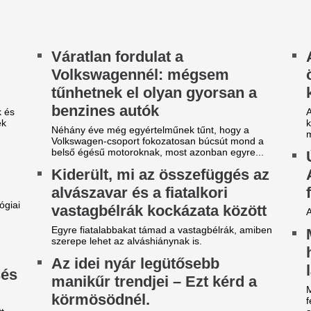
árgyal a Ferencváros, újabb
Durva balhé volt 
átékost adnának el a nyáron
egymással és a m
szekusokkal vere
yre kisebb a keret.
nézők
ilágsztár érkezik Budapestre,
Rendbontás miatt kellett int
1 éve nem látott ilyet a
stadionjában.
agyar főváros
Veszélybe került 
 emberek percek alatt elkapkodták az összes
magyarországi E
gyet.
megrendezése a M
égre elpasszolja Erik ten Hag
téri tűz miatt
gyik legrosszabb igazolását a
Pósfai Gábor is megszólalt.
anchester United