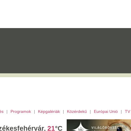
mok
|
Képgalériák
|
Közérdekű
|
Európai Unió
|
TV
|
Fejér megye
|
Archívu
érvár,
21
°C
ombat,
László