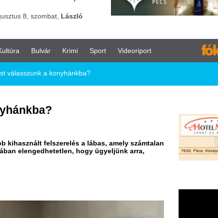
vár
Krimi
Sport
Videoriport
k a konyhánkba?
a?
felszerelés a lábas, amely számtalan
hetetlen, hogy ügyeljünk arra,