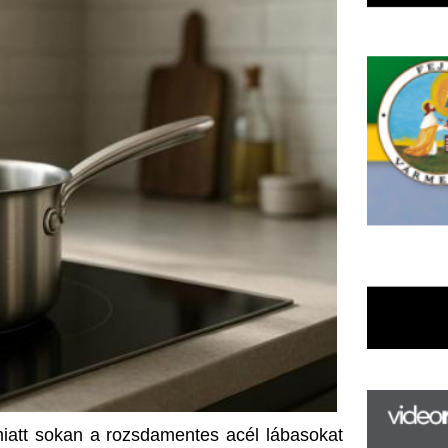
 rozsdamentes acél lábasokat 
i környezetben is megállják a 
F
m
H
P
l
k
k
H
ekkel szemben a 
rozsdamentes 
új
ta
rozsdamentes lábas jelentősen 
az
sak a profi séfeknek, hanem 
er
rá
atékony ételeket készíteni. A 
Ho