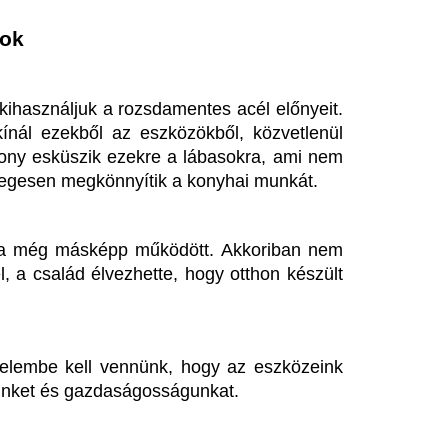
ól készült lábasok is, amik 
an egészségbarát megoldást, 
ban mindenki megtalálhatja azt, 
mindennapi vagy professzionális 
g az alapoknál kezdődik: az 
áratlan fordulat a
A profi fodrász tis