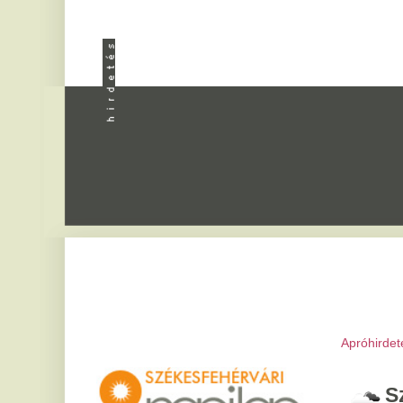
Apróhirdetés
|
Progra
Székesfeh
2026. augusztus 8, sz