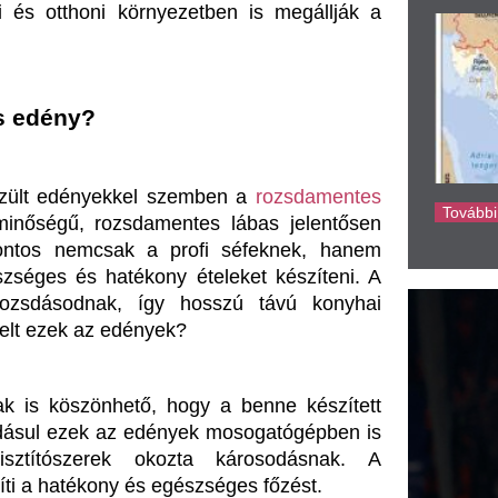
k, így hosszú távú konyhai 
ke
z edények?
hető, hogy a benne készített 
 az edények mosogatógépben is 
erek okozta károsodásnak. A 
ny és egészséges főzést.
tából, nemcsak az anyagot, de a 
 venni. Az alacsony és magas 
usú étel készítésére kívánjuk 
mennyiségű, folyósabb ételek, 
az alacsony lábasok könnyebb 
fogantyúkkal rendelkeznek, hogy 
tel leégése. A gasztronómiában 