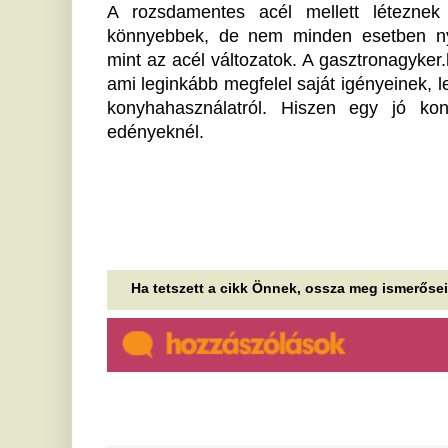
mérgezésektől egymást
V
mérgező AI-kig
t
b
Aszály, Fidesz-történetek, Ceuta-értelmezések és
gazdasági kérdőjelek a 444 reggeli hírlevelének
Né
hétvégi kiadásában.
Vo
be
Tényleg nem a sörtől van a
sörhas? Akkor mitől?
K
a
A sörhas elnevezés félrevezetőbb, mint
gondolnánk. Nem létezik olyan különleges biológiai
v
kapcsoló, amely felismeri a korsó sört, majd...
Eg
Kiválasztottak a csillagok:
sz
Ezzel a számmal a születési
A
dátumodban garantált a mesés
m
jövő
k
Pénzt és boldogságot vonzanak: Nézd meg, ott
Va
van-e ez a mágikus szám a születési dátumodban!
tí
ké
Döbbenetes tragédia: végzett
nagyszüleivel, majd az
É
iskolájában lövöldözött egy
m
kamasz
A 
ad
Legalább heten meghaltak a támadásban.
ha