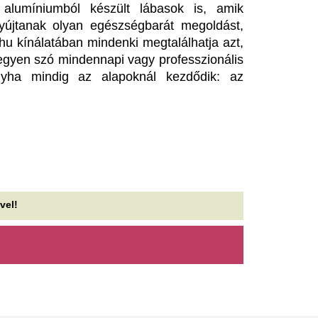
olkswagennél: mégsem
öntött a pohárba:
űnhetnek el olyan gyorsan a
kellene hetente h
enzines autók
Az egyik leggyakoribb kérdés
kapcsolatban, hogy milyen g
hány éve még egyértelműnek tűnt, hogy a
mosni.
lkswagen-csoport fokozatosan búcsút mond a
lső égésű motoroknak, most azonban egyre...
Újabb klub, újabb
iderült, mi az összefüggés az
Andros Townsend
lvászavar és a fiatalkori
folytatja.
astagbélrák kockázata között
A 17. klubjához írt alá...
yre fiatalabbakat támad a vastagbélrák, amiben
Még a tavalyi napt
erepe lehet az alváshiánynak is.
használod? Ha ezt 
z idei nyár legütősebb
látod rajta, azonn
anikűr trendjei – Ezt kérd a
Minden évben, amikor bekösz
örmösödnél.
felmerül ugyanaz a kérdés: 
a naptejet, amit tavaly nyáro
n az a pillanat a manikűrösnél, amikor az ember
z árnyalatot néz végig, aztán mégis ugyanazt
Megbénult az ivóv
ri, mint tavaly.
töltése Ózdon – d
vtizedes mélyponton a
komoly nehézség
agyar infláció
Egy távvezetékben keletkezet
KSH ma reggel a júliusi fogyasztói inflációs
ellehetetlenült az ózdi ivóví
atot tette közzé, melyek szerint a fogyasztói árak
töltése, a hiba elhárítását me
vi szinten 0,1 százalékkal...