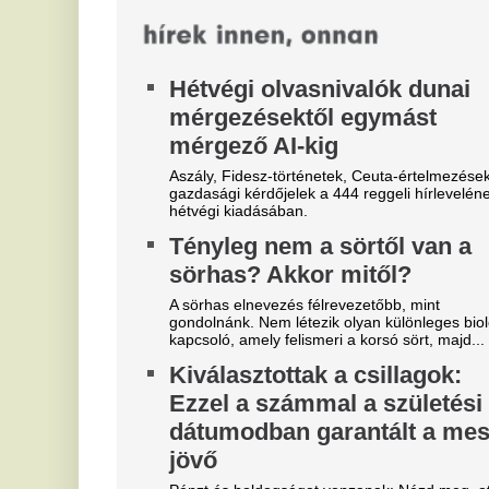
"A magyarok el akarják lopni
T
tőlünk" - Megőrült a román
j
sajtó, a Fradi hőséről
Eg
cikkeznek
V
Marius Corbura fáj a foga Magyarország és
3
Románia válogatottjának is, Bukarestben már most
m
rettegnek.
"Hol a csapatunk?" -
Az
je
Szétverték a felvidéki
V
magyarok büszkeségét, óriási
e
a felháborodás
M
dac