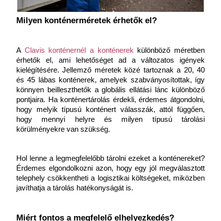
Milyen konténerméretek érhetők el?
A 
Clavis konténernél a konténerek
különböző méretben 
érhetők el, ami lehetőséget ad a változatos igények 
kielégítésére. Jellemző méretek közé tartoznak a 20, 40 
és 45 lábas konténerek, amelyek szabványosítottak, így 
könnyen beilleszthetők a globális ellátási lánc különböző 
pontjaira. Ha
konténertárolás érdekli, érdemes átgondolni, 
hogy melyik típusú konténert válasszák, attól függően, 
hogy mennyi helyre és milyen típusú tárolási 
körülményekre van szükség.
Hol lenne a legmegfelelőbb tárolni ezeket a konténereket? 
Érdemes elgondolkozni azon, hogy egy jól megválasztott 
telephely csökkentheti a logisztikai költségeket, miközben 
javíthatja a tárolás hatékonyságát is.
Miért fontos a megfelelő elhelyezkedés?