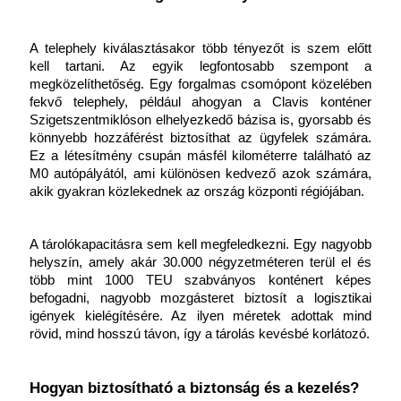
A telephely kiválasztásakor több tényezőt is szem előtt 
kell tartani. Az egyik legfontosabb szempont a 
megközelíthetőség. Egy forgalmas csomópont közelében 
fekvő telephely, például ahogyan a Clavis konténer 
Szigetszentmiklóson elhelyezkedő bázisa is, gyorsabb és 
könnyebb hozzáférést biztosíthat az ügyfelek számára. 
Ez a létesítmény csupán másfél kilométerre található az 
M0 autópályától, ami különösen kedvező azok számára, 
akik gyakran közlekednek az ország központi régiójában.
A tárolókapacitásra sem kell megfeledkezni. Egy nagyobb 
helyszín, amely akár 30.000 négyzetméteren terül el és 
több mint 1000 TEU szabványos konténert képes 
befogadni, nagyobb mozgásteret biztosít a logisztikai 
igények kielégítésére. Az ilyen méretek adottak mind 
rövid, mind hosszú távon, így a tárolás kevésbé korlátozó.
Hogyan biztosítható a biztonság és a kezelés?