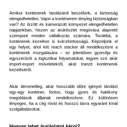
Amikor konténerek tárolásáról beszélünk, a biztonság 
elengedhetetlen. Vajon a konténerem tényleg biztonságban 
van? Az őrzött és kamerázott környezet elengedhetetlen 
napjainkban, hiszen az árukészlet megóvása alapvető 
szempont minden vállalkozás számára. Továbbá, a 
konténerek kezelése is kulcsfontosságú. Képzeljünk el 
egy helyet, ahol két reach stacker áll rendelkezésre a 
konténerek mozgatására – ez jelentősen gyorsítja és 
egyszerűsíti a logisztikai folyamatokat, legyen szó akár 
import-export műveletekről, akár tranzit konténerek 
kezeléséről.
Akár átmenetileg, akár hosszabb időre igényel tárolást 
egy-egy konténer, fontos, hogy gyors és hatékony 
megoldások álljanak rendelkezésre. Ez különösen 
lényeges, ha a cég rövid és hosszú távra egyaránt kínál 
szolgáltatásokat.
Hogyan lehet árajánlatot kérni?