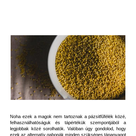
Noha ezek a magok nem tartoznak a pázsitfűfélék közé, 
felhasználhatóságuk és tápértékük szempontjából a 
legjobbak közé sorolhatók. Valóban úgy gondolod, hogy 
ezek az alternatív gabonák minden szükséges tápanyagot 