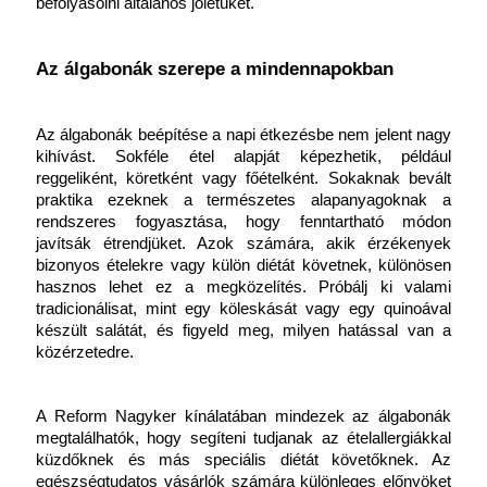
befolyásolni általános jólétüket.
Az álgabonák szerepe a mindennapokban
Az álgabonák beépítése a napi étkezésbe nem jelent nagy 
kihívást. Sokféle étel alapját képezhetik, például 
reggeliként, köretként vagy főételként. Sokaknak bevált 
praktika ezeknek a természetes alapanyagoknak a 
rendszeres fogyasztása, hogy fenntartható módon 
javítsák étrendjüket. Azok számára, akik érzékenyek 
bizonyos ételekre vagy külön diétát követnek, különösen 
hasznos lehet ez a megközelítés. Próbálj ki valami 
tradicionálisat, mint egy köleskását vagy egy quinoával 
készült salátát, és figyeld meg, milyen hatással van a 
közérzetedre.
A Reform Nagyker kínálatában mindezek az álgabonák 
megtalálhatók, hogy segíteni tudjanak az ételallergiákkal 
küzdőknek és más speciális diétát követőknek. Az 
egészségtudatos vásárlók számára különleges előnyöket 