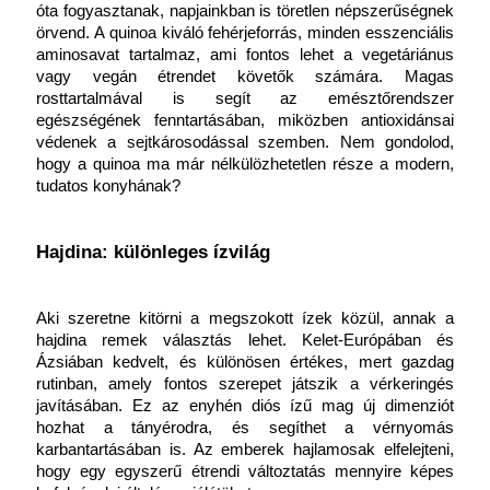
óta fogyasztanak, napjainkban is töretlen népszerűségnek 
örvend. A quinoa kiváló fehérjeforrás, minden esszenciális 
aminosavat tartalmaz, ami fontos lehet a vegetáriánus 
vagy vegán étrendet követők számára. Magas 
rosttartalmával is segít az emésztőrendszer 
egészségének fenntartásában, miközben antioxidánsai 
védenek a sejtkárosodással szemben. Nem gondolod, 
hogy a quinoa ma már nélkülözhetetlen része a modern, 
tudatos konyhának?
Hajdina: különleges ízvilág
Aki szeretne kitörni a megszokott ízek közül, annak a 
hajdina remek választás lehet. Kelet-Európában és 
Ázsiában kedvelt, és különösen értékes, mert gazdag 
rutinban, amely fontos szerepet játszik a vérkeringés 
javításában. Ez az enyhén diós ízű mag új dimenziót 
hozhat a tányérodra, és segíthet a vérnyomás 
karbantartásában is. Az emberek hajlamosak elfelejteni, 
hogy egy egyszerű étrendi változtatás mennyire képes 