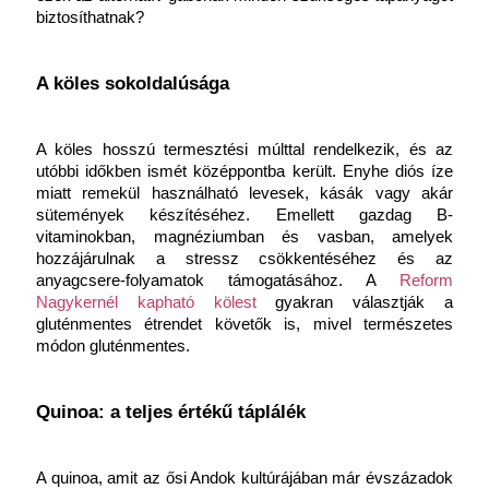
biztosíthatnak?
A köles sokoldalúsága
A köles hosszú termesztési múlttal rendelkezik, és az 
utóbbi időkben ismét középpontba került. Enyhe diós íze 
miatt remekül használható levesek, kásák vagy akár 
sütemények készítéséhez. Emellett gazdag B-
vitaminokban, magnéziumban és vasban, amelyek 
hozzájárulnak a stressz csökkentéséhez és az 
anyagcsere-folyamatok támogatásához. A
Reform 
Nagykernél kapható kölest
gyakran választják a 
gluténmentes étrendet követők is, mivel természetes 
módon gluténmentes.
Quinoa: a teljes értékű táplálék
A quinoa, amit az ősi Andok kultúrájában már évszázadok 