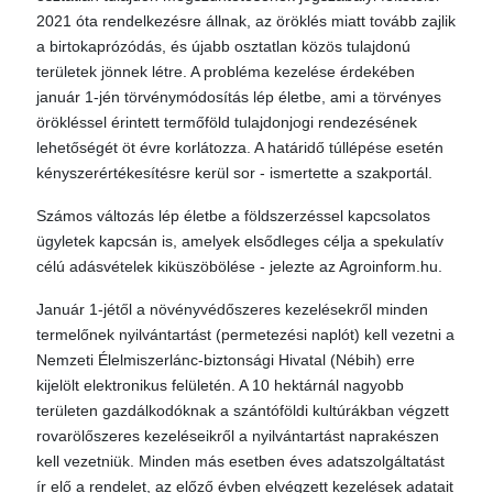
2021 óta rendelkezésre állnak, az öröklés miatt tovább zajlik
a birtokaprózódás, és újabb osztatlan közös tulajdonú
területek jönnek létre. A probléma kezelése érdekében
január 1-jén törvénymódosítás lép életbe, ami a törvényes
örökléssel érintett termőföld tulajdonjogi rendezésének
lehetőségét öt évre korlátozza. A határidő túllépése esetén
kényszerértékesítésre kerül sor - ismertette a szakportál.
Számos változás lép életbe a földszerzéssel kapcsolatos
ügyletek kapcsán is, amelyek elsődleges célja a spekulatív
célú adásvételek kiküszöbölése - jelezte az Agroinform.hu.
Január 1-jétől a növényvédőszeres kezelésekről minden
termelőnek nyilvántartást (permetezési naplót) kell vezetni a
Nemzeti Élelmiszerlánc-biztonsági Hivatal (Nébih) erre
kijelölt elektronikus felületén. A 10 hektárnál nagyobb
területen gazdálkodóknak a szántóföldi kultúrákban végzett
rovarölőszeres kezeléseikről a nyilvántartást naprakészen
kell vezetniük. Minden más esetben éves adatszolgáltatást
ír elő a rendelet, az előző évben elvégzett kezelések adatait