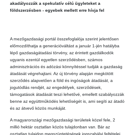
akadályozzák a spekulatív célú ügyleteket a
földszerzésben - egyebek mellett erre hívja fel
A mezőgazdasági portál összefoglalója szerint jelentősen
előmozdíthatja a generációváltást a január 1-jén hatályba
lépő gazdaságátadási törvény, az érintett gazdálkodók
ugyanis ezentúl egyetlen szerződésben, számos
adminisztrációs és adózási könnyítéssel tudják a gazdaság
átadását végrehajtani. Az új törvény alapján megkötött
szerződés alapvetően a föld és ingóságok átadását, a
jogutódlás rendjét, az engedélyek, szerződések,
támogatások átadását teszi lehetővé, emellett szabályozzák
benne az együttműködés lehetőségét is, ami segíti az átadó
és az átvevő közös munkáját.
A magyarországi mezőgazdasági területek közel fele, 2
millió hektár osztatlan közös tulajdonban van. Bár az
osztatlan tulajdon megszüntetésének jogszabályi feltételei