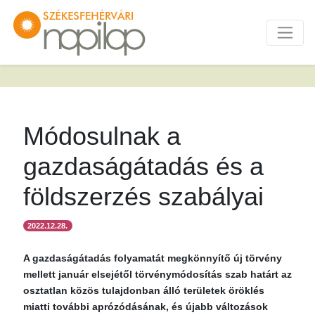
Módosulnak a
gazdaságátadás és a
földszerzés szabályai
2022.12.28.
A gazdaságátadás folyamatát megkönnyítő új törvény
mellett január elsejétől törvénymódosítás szab határt az
osztatlan közös tulajdonban álló területek öröklés
miatti további aprózódásának, és újabb változások