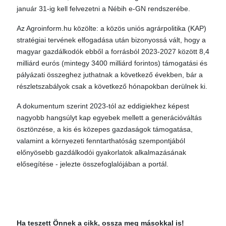
január 31-ig kell felvezetni a Nébih e-GN rendszerébe.
Az Agroinform.hu közölte: a közös uniós agrárpolitika (KAP)
stratégiai tervének elfogadása után bizonyossá vált, hogy a
magyar gazdálkodók ebből a forrásból 2023-2027 között 8,4
milliárd eurós (mintegy 3400 milliárd forintos) támogatási és
pályázati összeghez juthatnak a következő években, bár a
részletszabályok csak a következő hónapokban derülnek ki.
A dokumentum szerint 2023-tól az eddigiekhez képest
nagyobb hangsúlyt kap egyebek mellett a generációváltás
ösztönzése, a kis és közepes gazdaságok támogatása,
valamint a környezeti fenntarthatóság szempontjából
előnyösebb gazdálkodói gyakorlatok alkalmazásának
elősegítése - jelezte összefoglalójában a portál.
Ha teszett Önnek a cikk, ossza meg másokkal is!