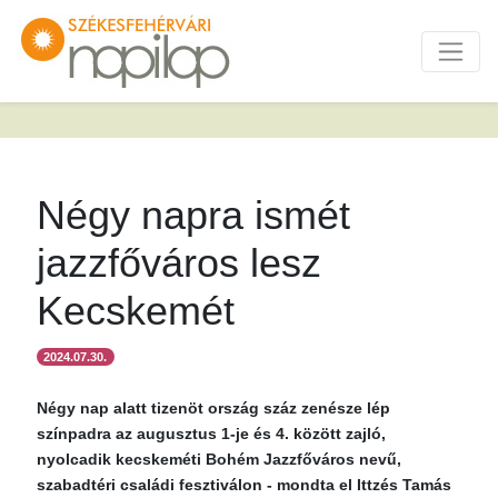
Négy napra ismét
jazzfőváros lesz
Kecskemét
2024.07.30.
Négy nap alatt tizenöt ország száz zenésze lép
színpadra az augusztus 1-je és 4. között zajló,
nyolcadik kecskeméti Bohém Jazzfőváros nevű,
szabadtéri családi fesztiválon - mondta el Ittzés Tamás