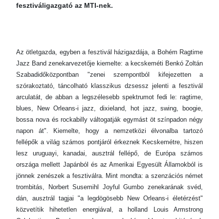
fesztiváligazgató az MTI-nek.
Az ötletgazda, egyben a fesztivál házigazdája, a Bohém Ragtime
Jazz Band zenekarvezetője kiemelte: a kecskeméti Benkó Zoltán
Szabadidőközpontban "zenei szempontból kifejezetten a
szórakoztató, táncolható klasszikus dzsessz jelenti a fesztivál
arculatát, de abban a legszélesebb spektrumot fedi le: ragtime,
blues, New Orleans-i jazz, dixieland, hot jazz, swing, boogie,
bossa nova és rockabilly váltogatják egymást öt színpadon négy
napon át". Kiemelte, hogy a nemzetközi élvonalba tartozó
fellépők a világ számos pontjáról érkeznek Kecskemétre, hiszen
lesz uruguayi, kanadai, ausztrál fellépő, de Európa számos
országa mellett Japánból és az Amerikai Egyesült Államokból is
jönnek zenészek a fesztiválra. Mint mondta: a szenzációs német
trombitás, Norbert Susemihl Joyful Gumbo zenekarának svéd,
dán, ausztrál tagjai "a legdögösebb New Orleans-i életérzést"
közvetítik hihetetlen energiával, a holland Louis Armstrong