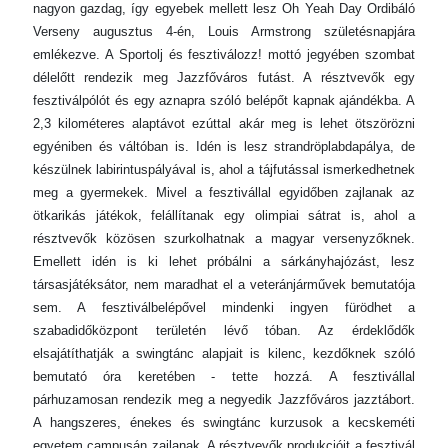
nagyon gazdag, így egyebek mellett lesz Oh Yeah Day Ordibáló
Verseny augusztus 4-én, Louis Armstrong születésnapjára
emlékezve. A Sportolj és fesztiválozz! mottó jegyében szombat
délelőtt rendezik meg Jazzfőváros futást. A résztvevők egy
fesztiválpólót és egy aznapra szóló belépőt kapnak ajándékba. A
2,3 kilométeres alaptávot ezúttal akár meg is lehet ötszörözni
egyéniben és váltóban is. Idén is lesz strandröplabdapálya, de
készülnek labirintuspályával is, ahol a tájfutással ismerkedhetnek
meg a gyermekek. Mivel a fesztivállal egyidőben zajlanak az
ötkarikás játékok, felállítanak egy olimpiai sátrat is, ahol a
résztvevők közösen szurkolhatnak a magyar versenyzőknek.
Emellett idén is ki lehet próbálni a sárkányhajózást, lesz
társasjátéksátor, nem maradhat el a veteránjárművek bemutatója
sem. A fesztiválbelépővel mindenki ingyen fürödhet a
szabadidőközpont területén lévő tóban. Az érdeklődők
elsajátíthatják a swingtánc alapjait is kilenc, kezdőknek szóló
bemutató óra keretében - tette hozzá. A fesztivállal
párhuzamosan rendezik meg a negyedik Jazzfőváros jazztábort.
A hangszeres, énekes és swingtánc kurzusok a kecskeméti
egyetem campusán zajlanak. A résztvevők produkcióit a fesztivál