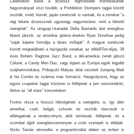
Celebration Band a dzsessz leghíresebb trombitásának
hagyományait viszi tovább, a Prohibition Stompers tagjai között
osztrák, svéd, horvát, japán zenészek is vannak, és a zenekar "a
régi fekete dzsessznek ugyanúgy nagymestere, mint a lüktető
swingnek". Az uruguay-i-kanadai Delta Bastards duó energikus
bluest játszik, az amerikai gitáros-énekes Ryan Donohue pedig
"saját képére formálja a blues műfaját". A magyar zenészek
között megtalálható a házigazda zenekar, az eMeRTon-díjas, 39
éves Bohém Ragtime Jazz Band, a dél-amerikai zenét játszó
Cafuné, a Candy Men Duo, vagy éppen az Európa egyik legjobb
szájharmonikása, Pribojszki Mátyás által vezetett Jumping Matt
& his Combo és számos más formáció. Hangsúlyozta, hogy az
egyes csapatok tagjai közösen is fellépnek a jam sessionökön,
illetve az "all stars" koncerteken.
Fontos része a hosszú hétvégének a swingtánc is, így idén
amerikai, cseh, bolgár, szlovén és osztrák táncosok is
ellátogatnak a rendezvényre, akik tanítanak, fellépnek, és a
szombat éjjeli swingtáncversenyen a zsűri szerepét is ellátják.
Ittzés Tamás elmondta: a programkínálat ebben az évben is