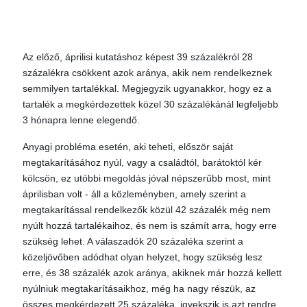
Az előző, áprilisi kutatáshoz képest 39 százalékról 28
százalékra csökkent azok aránya, akik nem rendelkeznek
semmilyen tartalékkal. Megjegyzik ugyanakkor, hogy ez a
tartalék a megkérdezettek közel 30 százalékánál legfeljebb
3 hónapra lenne elegendő.
Anyagi probléma esetén, aki teheti, először saját
megtakarításához nyúl, vagy a családtól, barátoktól kér
kölcsön, ez utóbbi megoldás jóval népszerűbb most, mint
áprilisban volt - áll a közleményben, amely szerint a
megtakarítással rendelkezők közül 42 százalék még nem
nyúlt hozzá tartalékaihoz, és nem is számít arra, hogy erre
szükség lehet. A válaszadók 20 százaléka szerint a
közeljövőben adódhat olyan helyzet, hogy szükség lesz
erre, és 38 százalék azok aránya, akiknek már hozzá kellett
nyúlniuk megtakarításaikhoz, még ha nagy részük, az
összes megkérdezett 25 százaléka, igyekszik is azt rendre