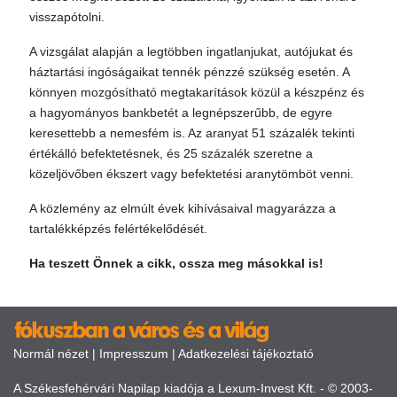
visszapótolni.
A vizsgálat alapján a legtöbben ingatlanjukat, autójukat és
háztartási ingóságaikat tennék pénzzé szükség esetén. A
könnyen mozgósítható megtakarítások közül a készpénz és
a hagyományos bankbetét a legnépszerűbb, de egyre
keresettebb a nemesfém is. Az aranyat 51 százalék tekinti
értékálló befektetésnek, és 25 százalék szeretne a
közeljövőben ékszert vagy befektetési aranytömböt venni.
A közlemény az elmúlt évek kihívásaival magyarázza a
tartalékképzés felértékelődését.
Ha teszett Önnek a cikk, ossza meg másokkal is!
Normál nézet
|
Impresszum
|
Adatkezelési tájékoztató
A Székesfehérvári Napilap kiadója a Lexum-Invest Kft. - © 2003-