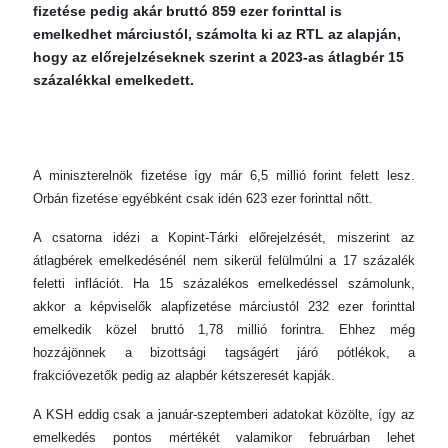
fizetése pedig akár bruttó 859 ezer forinttal is
emelkedhet márciustól, számolta ki az RTL az alapján,
hogy az előrejelzéseknek szerint a 2023-as átlagbér 15
százalékkal emelkedett.
A miniszterelnök fizetése így már 6,5 millió forint felett lesz.
Orbán fizetése egyébként csak idén 623 ezer forinttal nőtt.
A csatorna idézi a Kopint-Tárki előrejelzését, miszerint az
átlagbérek emelkedésénél nem sikerül felülmúlni a 17 százalék
feletti inflációt. Ha 15 százalékos emelkedéssel számolunk,
akkor a képviselők alapfizetése márciustól 232 ezer forinttal
emelkedik közel bruttó 1,78 millió forintra. Ehhez még
hozzájönnek a bizottsági tagságért járó pótlékok, a
frakcióvezetők pedig az alapbér kétszeresét kapják.
A KSH eddig csak a január-szeptemberi adatokat közölte, így az
emelkedés pontos mértékét valamikor februárban lehet