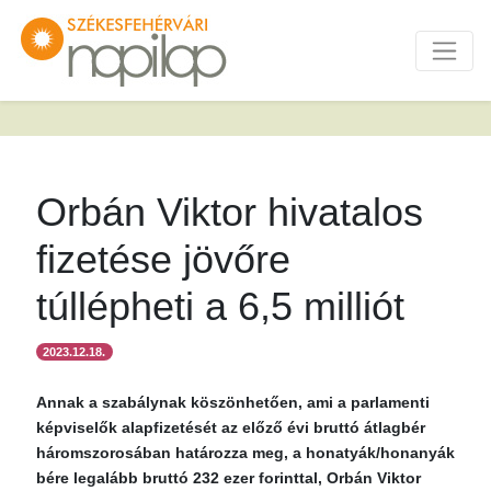
Orbán Viktor hivatalos
fizetése jövőre
túllépheti a 6,5 milliót
2023.12.18.
Annak a szabálynak köszönhetően, ami a parlamenti
képviselők alapfizetését az előző évi bruttó átlagbér
háromszorosában határozza meg, a honatyák/honanyák
bére legalább bruttó 232 ezer forinttal, Orbán Viktor