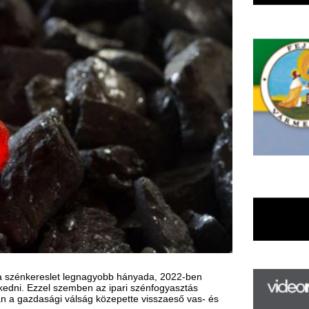
et legnagyobb hányada, 2022-ben
szemben az ipari szénfogyasztás
 válság közepette visszaeső vas- és
F
m
enlegi szinten marad, mivel a
törekvő ázsiai gazdaságok továbbra is
H
energiarendszer messze legnagyobb
P
l
őtt a Coal 2021 című kiadványban
k
 számos ellentétes erő bolygatta fel: a
k
ék a szén energiatermelésben betöltött
amosenergia-keresletet és az ipari
H
ermelés is új rekordot döntött.
új
ta
ontjához, és elsőként a szén fog
az
 IEA energiapiacokért és
er
sul tartja magát, és idén valószínűleg
rá
s ösztönzőleg hat majd. Ezzel
Ho
 a megújuló források kiaknázásának a