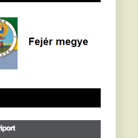
öldrengés rázta
eg
orvátországot,
écsett is érezni
ehetett, anyagi
árok is
eletkeztek
orvátországban
abb földrengés volt
pasztalható, az MTI
t írja: ezúttal 6,3-es
ősségű földrengés
zta meg
rvátországot