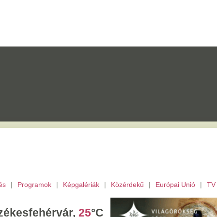
mok
|
Képgalériák
|
Közérdekű
|
Európai Unió
|
TV
|
Fejér megye
|
Archívu
érvár,
25
°C
tek,
Ibolya