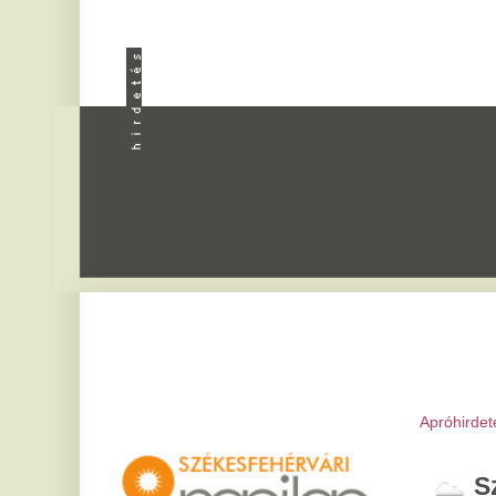
Apróhirdetés
|
Progra
Székesfeh
2026. augusztus 7, pén