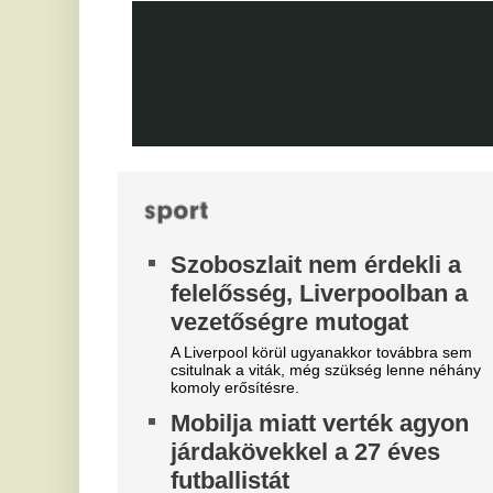
világ egyik legjobb játékosát
kö
tá
Mit szólnak ehhez Madridban?
A
l
Pi