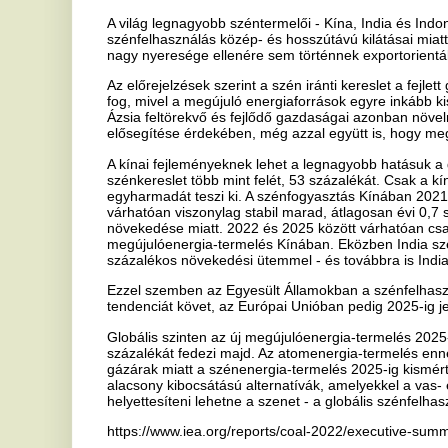
gázárak miatt a szénenergia-termelés 2025-ig kismértékben növekszi
alacsony kibocsátású alternatívák, amelyekkel a vas- és acéliparb
helyettesíteni lehetne a szenet - a globális szénfelhasználás az elk
https://www.iea.org/reports/coal-2022/executive-summary
Ha tetszett a cikk Önnek, ossza meg ismerőseivel!
Magyarok az amerikai álom
K
nyomában – Új kiállítás a
Ne
Nemzeti Múzeumban
B
Az Amerikai álom című kiállítás a magyar
m
emigráció és diaszpóra fordulatos történetébe
i
vezeti be a látogatót. A Magyar Nemzeti...