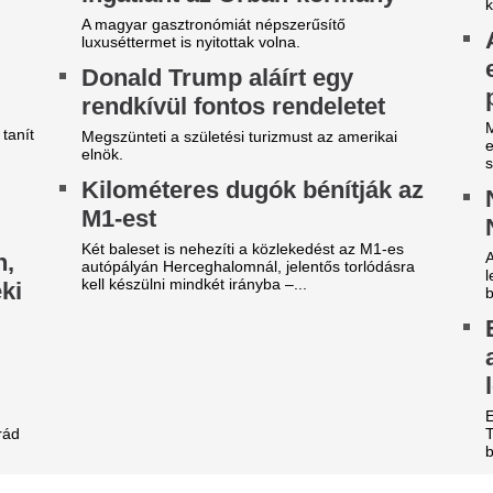
ideón, ahogy a magyar
Nico Williams nag
enter megalázó módon
ahhoz, hogy a vil
zereli a világ legjobbját
legjobb csapatába
tja a tehetségeket a zsenikeltető.
Az Arsenal azt követően fordu
világbajnok felé, hogy Barcola 
zsudzsákék nagy pofonba
nemet mondott.
zaladtak bele a
140 millió eurós r
onferencialigában
Madrid bejelentett
DVSC mellett az ETO is kikapott a csütörtöki
legdrágább igazol
téknapon.
Rekordösszegű átigazolást je
arnyújtásnyira a
Madrid: a királyi gárda hivat
Yan Diomandét az RB Leipzig
egállapodás: José Mourinho
EL-lapszemle: "A 
yőzte meg a Real csillagát a
hipnotizálta az ell
aradásról!
pofon a lengyel fo
rnyújtásnyira került Vinícius Júnior
erződéshosszabbítása a Real Madridnál.
Górnik-edző maga
brizio Romano szerint José Mourinho személyes