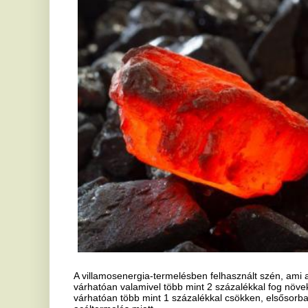
A villamosenergia-termelésben felhasznált szén, ami a szénkeresl
várhatóan valamivel több mint 2 százalékkal fog növekedni. Ezzel 
várhatóan több mint 1 százalékkal csökken, elsősorban a gazdasági
acéltermelés miatt.
Az IEA várakozásai szerint a globális szénfelhasználás 2025-ig a jel
hagyományos piacokon tapasztalható csökkenést ellensúlyozza a fel
erős kereslete. Ez azt jelenti, hogy a szén továbbra is a globális 
energiaforrása marad.
A 2022-re várt szénkereslet nagyon közel áll az IEA egy évvel ezel
közzétett előrejelzéséhez azzal együtt is, hogy a szénpiacokat azóta
globális energiaválság közepette megemelkedett földgázárak növelt
szerepét, a lassuló gazdasági növekedés viszont csökkentette a vill
termelést. Emellett a megújuló energiaforrásokból származó energiat
"A világ közel áll a fosszilis tüzelőanyagok felhasználásának csúcsp
csökkenni, bár ott még nem tartunk" - mondta Keisuke Sadamori, az
energiabiztonságért felelős igazgatója. "A szén iránti kereslet makac
minden idők legmagasabb szintjét éri el, ami a globális termelésre i
párhuzamosan viszont az energiaválság következményeként gyorsul