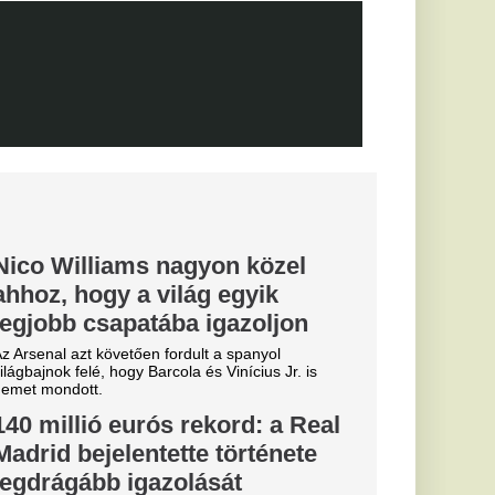
0-ra legyőzte a
a-selejtezők
őzésén.
k, hogyan látták a
szemle és r
 eldőlt
vője a Real
.