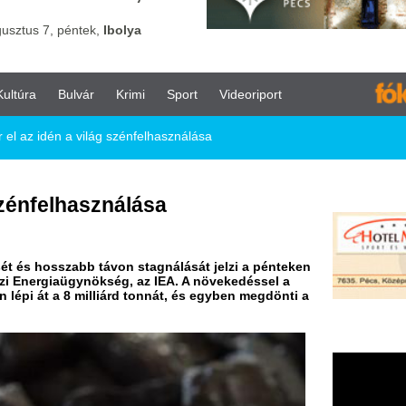
vár
Krimi
Sport
Videoriport
világ szénfelhasználása
asználása
b távon stagnálását jelzi a pénteken
ynökség, az IEA. A növekedéssel a
milliárd tonnát, és egyben megdönti a