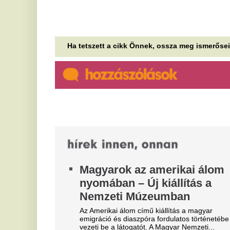
Szép csendben a világ egyik
A 
lu
legfejlettebb mesterséges
D
intelligenciáját építik
r
A ByteDance jelenleg egy akár 10 billió
paraméteres mesterségesintelligencia-modellt tanít
Me
be, amely méretében megközelítheti az
el
Anthropic...
K
„Csak itt nagy a szátok” -
M
Adam Security kiakadt a
Ké
rengeteg negatív kommenten,
au
ke
majd brutálisan beszóltak neki
Adam Security most először reagált a negatív
kommentekre.
Máris elindult: Vitézy Dávid
várja a véleményeket
Társadalmi egyeztetés indult a Budapest Belgrád
vasútvonal új menetrendjéről.