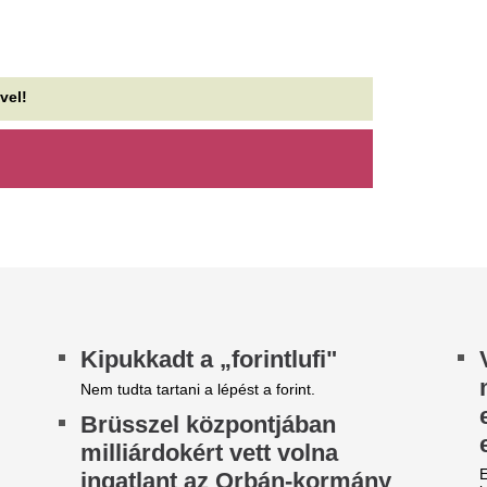
keresés, amely végül minden 
magyar gasztronómiát népszerűsítő
A legújabb egyedi
xuséttermet is nyitottak volna.
elegáns ruhába c
onald Trump aláírt egy
pályagépet
endkívül fontos rendeletet
Milyen lenne, ha egy verseny
gszünteti a születési turizmust az amerikai
extrém szupersportautóról le
nök.
szárnyat, légterelőt és más a
ilométeres dugók bénítják az
Nem lesz könnyű 
1-est
NER-t a Corvinus
t baleset is nehezíti a közlekedést az M1-es
A régi vezetők a mostani átal
tópályán Herceghalomnál, jelentős torlódásra
lehetnek meghatározni, a kur
ll készülni mindkét irányba –...
beérkezett pályázatokat is ők.
Egynapos tesztvez
a Toyota Corollát,
lefoglalta az autót
Egy kanadai férfi alaposan ki
Toyota Corollát, de a hosszú 
bírsággal, elszállítással és...