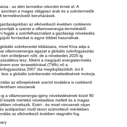
k. Ezért - és mivel nincsenek olyan
an rövid távon számottevő mértékben
övetkező években stagnálni fog.
ipukkadt a „forintlufi"
Véletlenül a kuká
millió eurós lottó
m tudta tartani a lépést a forint.
elképesztő dolog t
rüsszel központjában
ezután
illiárdokért vett volna
Egy apró papírdarab miatt in
ngatlant az Orbán-kormány