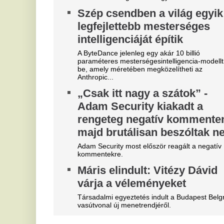
Szoboszlait nem érdekli a
V
felelősség, Liverpoolban a
c
vezetőségre mutogat
s
A Liverpool körül ugyanakkor továbbra sem
On
csitulnak a viták, még szükség lenne néhány
D
komoly erősítésre.
s
Mobilja miatt verték agyon
K
járdakövekkel a 27 éves
futballistát
A 
já
A sportolót az otthona előtt ütötték eszméletlenre.
K
Teljes átvilágítás indult az
m
egyik magyar
g
sportszövetségnél
m
Biztosan lesznek személyi változások.
Ka
sz
Megveszi az FC Barcelona a
Fa