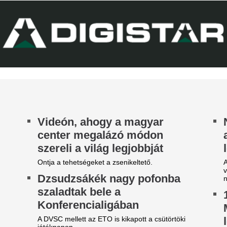
zbelépése hozta meg az áttörést a
A Ferencváros szerda este 1-
rgyalásokon.
Górnik Zabrzét az Európa Lig
harmadik körének első mérk
 39 éves Lionel Messi letépte
Szokásunkhoz híven megnéztü
találkozót az ellenfélnél. Lap
áncát
Nincs több kérdés,
ntér Dániel is beköszönt, de a VAR közbeszólt.
Vinícius Junior jö
Madridnál.
Ahogyan azt sejteni lehetett..