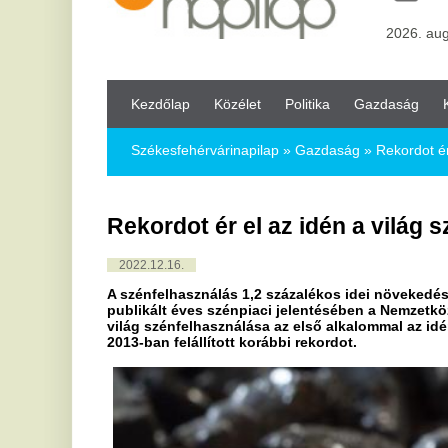
Kezdőlap
Közélet
Politika
Gazdaság
Kultúra
Bul
Székesfehérvárinapilap
»
Gazdaság »
Rekordot ér el az idén a 
Rekordot ér el az idén a világ szénfelh
2022.12.16.
A szénfelhasználás 1,2 százalékos idei növekedését és hosszab
publikált éves szénpiaci jelentésében a Nemzetközi Energiaüg
világ szénfelhasználása az első alkalommal az idén lépi át a 8 
2013-ban felállított korábbi rekordot.