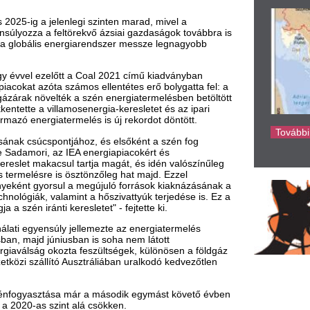
ke
mint a hőszivattyúk terjedése is. Ez a
eresletet" - fejtette ki.
ly jellemezte az energiatermelés
usban is soha nem látott
zta feszültségek, különösen a földgáz
 Ausztráliában uralkodó kedvezőtlen
sa már a második egymást követő évben
nt alá csökken.
termelési rekordot érnek el. A
agas világpiaci árak és a széntermelők
velő beruházások.
kban az elkövetkező években csökkenni
enet a villamosenergia-termelésből.
zénfelhasználást a gazdasági növekedés
at is egyre többet használnak.
eslet kilátásaira, mivel Kína adja a
nergia-ágazat a globális szénfogyasztás
en nőtt, de a növekedés 2025-ig
sz, főként a megújuló energiatermelés
rawattórával (TWh) nő a
 2007 óta megduplázódott, évi 6
lis szénkereslet növekedésének motorja.
elzések szerint továbbra is csökkenő
aesik.
senergia-igény növekedésének közel 90
tékű növekedése mellett és a magas