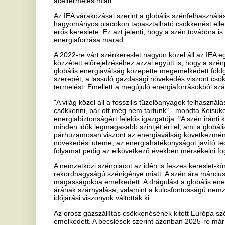
növekedési üteme, az energiahatékonyságot javító technológiák, vala
folyamat pedig az elkövetkező években mérsékelni fogja a szén iránti k
A nemzetközi szénpiacot az idén is feszes kereslet-kínálati egyensú
rekordnagyságú szénigénye miatt. A szén ára márciusban, majd júni
magasságokba emelkedett. A drágulást a globális energiaválság oko
árának szárnyalása, valamint a kulcsfontosságú nemzetközi szállító
időjárási viszonyok váltották ki.
Az orosz gázszállítás csökkenésének kitett Európa szénfogyasztá
emelkedett. A becslések szerint azonban 2025-re már a 2020-as szi
A világ legnagyobb széntermelői - Kína, India és Indonézia - az idén 
szénfelhasználás közép- és hosszútávú kilátásai miatt azonban a m
nagy nyeresége ellenére sem történnek exportorientált termelésnö
Az előrejelzések szerint a szén iránti kereslet a fejlett gazdaságo
fog, mivel a megújuló energiaforrások egyre inkább kiszorítják a sz
Ázsia feltörekvő és fejlődő gazdaságai azonban növelni fogják a s
elősegítése érdekében, még azzal együtt is, hogy megújuló források
A kínai fejleményeknek lehet a legnagyobb hatásuk a globális szénker
szénkereslet több mint felét, 53 százalékát. Csak a kínai villamose
egyharmadát teszi ki. A szénfogyasztás Kínában 2021-ben erőteljes
várhatóan viszonylag stabil marad, átlagosan évi 0,7 százalékos le
növekedése miatt. 2022 és 2025 között várhatóan csaknem ezer te
megújulóenergia-termelés Kínában. Eközben India szénfogyasztása
százalékos növekedési ütemmel - és továbbra is India lesz a globá
Ezzel szemben az Egyesült Államokban a szénfelhasználás az előrej
tendenciát követ, az Európai Unióban pedig 2025-ig jelentősen vissz
Globális szinten az új megújulóenergia-termelés 2025-ig a villamo
százalékát fedezi majd. Az atomenergia-termelés ennél kisebb mér