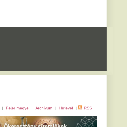
m
|
Hírlevél
|
RSS