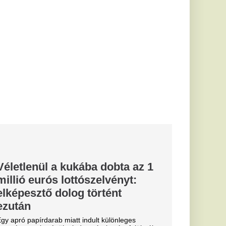
várakozást felülmúlt.
 Bugatti
somagolja a
pályára tervezett
takarítanánk minden
erodinamikai...
lebontani a
 vezetésében
akításokat is képesek
atóriumválasztásra
..
etésre vitte
 a rendőrség
 akarta próbálni a
tesztvezetés végül