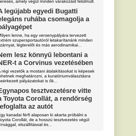
yon közel
ág egyik
 igazoljon
lt a spanyol
és Vinícius Jr. is
ekord: a Real
e története
ását
lentett be a Real
alosan is megszerezte
től.
Fradi
enfelet", nagy
cinak, de a
biztos