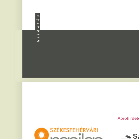
Apróhirdetés
|
Progra
Székesfeh
2026. augusztus 8, sz