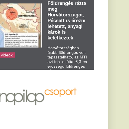
dden kora...
 ittas
endelt