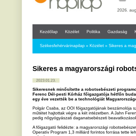
Kezdőlap
Közélet
Politika
Gazdaság
Kultúra
Bul
Székesfehérvárinapilap
»
Közélet »
Sikeres a magyarországi ro
Sikeres a magyarországi robotsebésze
2023.01.23.
Sikeresnek minősítette a robotsebészeti programot az Országos
Ferenc Dél-pesti Kórház főigazgatója hétfőn budapesti sajtótá
egy éve vezették be a technológiát Magyarországon.
Polgár Csaba, az OOI főigazgatójának beszámolója szerint a progra
műtétet hajtottak végre a két intézetben. A Jahn Ferenc kórházban 
pedig nőgyógyászati daganatsebészeti beavatkozásokat végeztek.
A főigazgató felidézte: a magyarországi robotsebészeti program elin
Operatív Program 1,3 milliárd forintos forrása tette lehetővé konz
számára.
A műtéti számokból látható, hogy január végére a két intézmény biz
műtéti vállalását - tette hozzá.
Polgár Csaba jelezte: projekten kívül, de szeptember végén elindítot
Az onkológiai intézet főigazgatója hozzátette: tervben van egy máso
Helyreállítási és Ellenállóképességi Eszköz (RRF) elnevezésű progr
mellkassebészeti központban alkalmaznák.
A szakember jelezte: ha a kórház mind az öt területen - nőgyógyászat