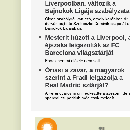
"A magyarok el akarják lopni
M
tőlünk" - Megőrült a román
b
sajtó, a Fradi hőséről
It
cikkeznek
R
Marius Corbura fáj a foga Magyarország és
t
Románia válogatottjának is, Bukarestben már most
k
rettegnek.
g
Megjelent a Kaszás egy kórház
e
tetején, felkavaró fotó készült a
C
szörnyű jelenségről
f
Óriási volt a közfelháborodás.
A 
A meteorológusok is
be
megdöbbentek, de pont
K
ekkortól lesz 25 fok alatt a
V
nappali hőmérséklet
j