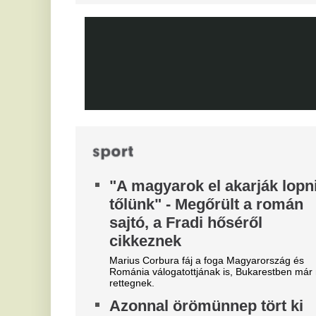
é
Bajnokok Ligájában.
s
Mesterit húzott a Liverpool, az
éjszaka leigazolták az FC
Jo
ra
Barcelona világsztárját
A
Ennek semmi előjele nem volt.
t
Óriási a zavar, a magyarok
Vé
szerint a Fradi leigazolja a
Real Madrid sztárját?
A Ferencváros már megkezdte a szezont, de a
spanyol szuperklub még csak melegít.