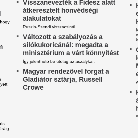
évécsatorna hozta le a
Végre elpasszolja
ülönös szexbotrány részleteit
egyik legrosszabb
Manchester Unite
rcsa dolgokra derült fény a világbajnokságot
gjárt focinemzetnél.
Egy ideje igyekeznek tőle me
ilágsztár érkezik Budapestre,
Fradi-Real: Világs
1 éve nem látott ilyet a
el Budapestet - it
agyar főváros
első képek, videó
 emberek percek alatt elkapkodták az összes
Megérkezett Budapestre a Re
gyet.
Ferencváros elleni mérkőzés 
New York Palace Budapest Ho
riási felfordulás a Dohány
tca sarkán, a Budapestre
Veszélybe került 