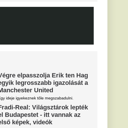
b
arczibányi
n-saga:
ntés a
t védő
után az RB Leipzig
tette: a klub
rvezi a következő