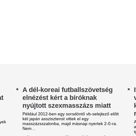
rendőrautóval érk
ldául 2012-ben egy sorsdöntő vb-selejtező előtt
t japán asszisztenst vittek el egy
A gödöllői rendőrök szerdán á
sszázsszalonba, majd másnap nyertek 2-0-ra.
autóst, mert nem használta a 
m...
igazoltatás során a sofőr elmo
isszanevezték a Fidesz alatt
Kétszázmillió fori
tkeresztelt honvédségi
energetikai fejles
lakulatokat
kezdődött Békése
szin-Szendi visszacsinál.
Kétszázmillió forint uniós tám
energiamenedzsment-rendszer
áltozott a szabályozás a
közintézményben és egyéb...
ilókukoricánál: megadta a
Orbán Balázs az 
inisztérium a várt könnyítést
külügyi stratégiár
y jelenthető be utólag az aszálykár.
Mindannyian tudjuk
agyar rendezővel forgat a
ez
ladiátor sztárja, Russell
Az üzenet szerinte aligha leh
rowe
Kiderült, mennyi
áldozata volt az 
hőhullámnak
Százas nagyságrend.