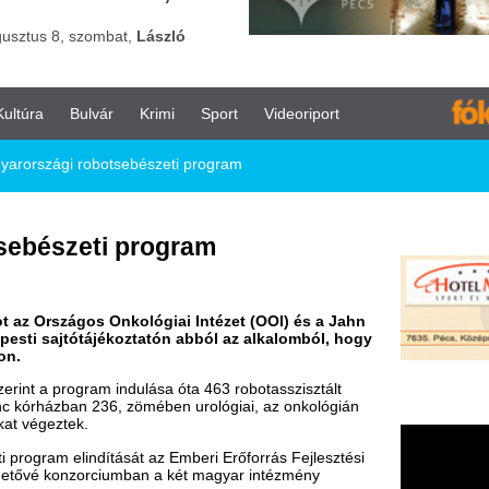
vár
Krimi
Sport
Videoriport
botsebészeti program
ti program
 Onkológiai Intézet (OOI) és a Jahn
jékoztatón abból az alkalomból, hogy
m indulása óta 463 robotasszisztált
236, zömében urológiai, az onkológián
dítását az Emberi Erőforrás Fejlesztési
orciumban a két magyar intézmény
tosítani fogja az uniós program 400-400
ták a hasi sebészeti műtéteket is.
dik robot beszerzése az intézethez a
am forrásaiból. Ezt a berendezést a
, urológia, hasi sebészet, fej-