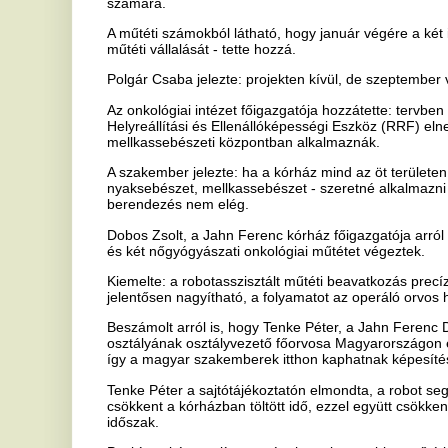
nyaksebészet, mellkassebészet - szeretné alkalmazni ezt a világszí
berendezés nem elég.
Dobos Zsolt, a Jahn Ferenc kórház főigazgatója arról beszélt, hogy e
és két nőgyógyászati onkológiai műtétet végeztek.
Kiemelte: a robotasszisztált műtéti beavatkozás precízebben hajthat
jelentősen nagyítható, a folyamatot az operáló orvos három dimenzi
Beszámolt arról is, hogy Tenke Péter, a Jahn Ferenc Dél-pesti Kórhá
osztályának osztályvezető főorvosa Magyarországon elsőként szerzet
így a magyar szakemberek itthon kaphatnak képesítést és szerezhetn
Tenke Péter a sajtótájékoztatón elmondta, a robot segítségével műtö
csökkent a kórházban töltött idő, ezzel együtt csökken az ápolási idő,
időszak.
Pozitívumként említette még, hogy kevesebb a műtéti és posztoperat
várólisták.
Tenke Péter hozzátette: ebben az évben plusz kétszáz műtétet szere
bevonva a programba, a robotsebészetbe.
Mersich Tamás, az Országos Onkológiai Intézet Daganatsebészeti K
osztályvezető főorvosa elmondta, az intézetben a robottal onkológia
méhtestrák- és méhnyakrákműtéteket végeztek. A hasi sebészeti p
beavatkozást, elsősorban vastagbél- és végbéldaganatot távolítottak
Hozzátette: a robotasszisztált beavatkozásoknál pontosabban megha
hagyományosan vagy laparoszkópos úton nehezen hozzáférhető hely
túlsúlyos betegek műtétje is viszonylag könnyen kivitelezhető.
Magyarországon még két intézetben, a Semmelweis Egyetemen é
daVinci X robottal.