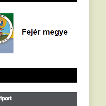
öldrengés rázta
eg
orvátországot,
écsett is érezni
ehetett, anyagi
árok is
eletkeztek
orvátországban
abb földrengés volt
pasztalható, az MTI
t írja: ezúttal 6,3-es
ősségű földrengés
zta meg
rvátországot