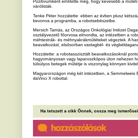
Ha tetszett a cikk Önnek, ossza meg ismerőseivel!
Imádsz takarítós vagy
A
„pattanáskinyomós” videókat
e
nézni a neten? Ez a furcsa
n