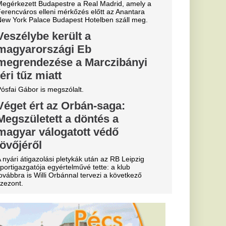
y: nagy
iorvosi
kell
ői tájékoztatót tart
 ahol várhatóan az
s az energiaválság
l kakilni –
lógus szerint
osszul
nem lehet rosszul,
 szerint néhány
árthat az
nk.
ák le Orbánt,