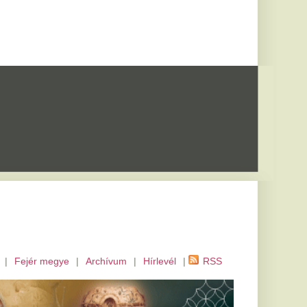
m
|
Hírlevél
|
RSS