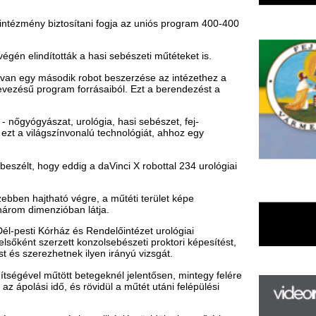
nvonalú technológiát, ahhoz egy
ddig a daVinci X robottal 234 urológiai
ó végre, a műtéti terület képe
óban látja.
z és Rendelőintézet urológiai
t konzolsebészeti proktori képesítést,
ek ilyen irányú vizsgát.
tt betegeknél jelentősen, mintegy felére
 és rövidül a műtét utáni felépülési
ív komplikáció, rövidülnek a műtéti
F
m
H
tnének elvégezni fiatal orvosokat
P
l
özpont hasi sebészeti osztályának
k
i nőgyógyászati, jellemzően korai
rogram három hónapja alatt negyven
k
 el a robot segítségével.
H
tározható a műtéti terület, a
új
en is végezhető műtét, valamint a
ta
az
er
s a Pécsi Tudományegyetemen műtenek
rá
Ho