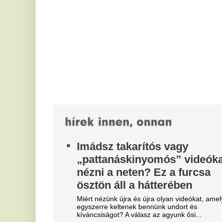
ösztön áll a hátterében
Pé
ké
Miért nézünk újra és újra olyan videókat, amelyek
ma
egyszerre keltenek bennünk undort és
Ne
kíváncsiságot? A válasz az agyunk ősi...
V
5 divathiba, ami miatt sokkal
á
idősebbnek tűnsz a korodnál
a
Nem kell teljes gardróbcserét tartanod ahhoz, hogy
frissebbnek és modernebbnek hasson a
Ru
megjelenésed: néhány apró divathiba
V
elhagyásával...
s
Amikor a szervezet lelke nem
m
eladó: 400 millió dolláros
felvásárlási ajánlat
Íg
visszautasítva
M
G
A prémium horgászhajókat gyártó Grady-White
Boats tulajdonosa, a 83 éves Eddie Smith ahelyett,
C
hogy feláldozta volna a cég egyedülálló...
Keddig maradnak az extrém
hőség miatt bevezetett
intézkedések a Postán
Szombaton az 50 ezer fő feletti településeken és
Budapest kerületeiben legalább egy posta 16 óráig
üzemel, míg a többi 12 órakor bezár.