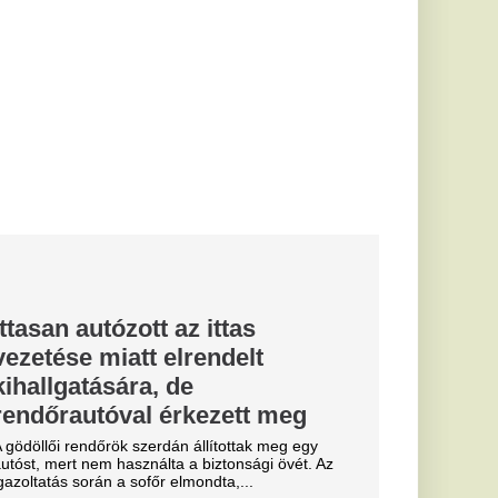
ezett meg
llítottak meg egy
biztonsági övét. Az
ndta,...
ntos
ztés
n
ogatásból digitális
t alakítanak ki több
új magyar
ól:
, mit jelent
etne világosabb.
 magyar
embertelen