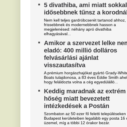
"A magyarok el akarják lopni
T
tőlünk" - Megőrült a román
k
sajtó, a Fradi hőséről
Fu
me
cikkeznek
V
Marius Corbura fáj a foga Magyarország és
Románia válogatottjának is, Bukarestben már most
3
rettegnek.
m
Azonnal örömünnep tört ki
Az
Liverpoolban, változik a
je
Bajnokok Ligája szabályzata
Ó
Olyan szabályról van szó, amely korábban ár
u
durván sújtotta Szoboszlai Dominik csapatát a