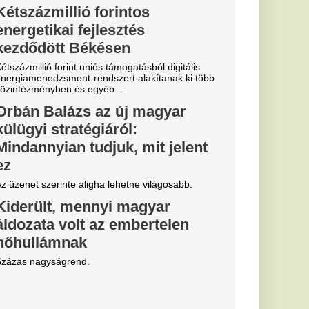
 Erik ten Hag
 igazolását a
d
gszabadulni.
ztárok lepték
t vannak az
k
al Madrid, amely a
előtt az Anantara
telben száll meg.
a