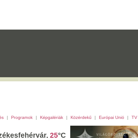
mok
|
Képgalériák
|
Közérdekű
|
Európai Unió
|
TV
|
Fejér megye
|
Archívu
érvár,
25
°C
ombat,
László