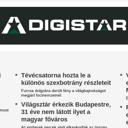
rkezett Real Madrid
magyarországi E
zállodájánál
megrendezése a M
téri tűz miatt
sé Mourinhót és Vinícius Júniort szétszedték a
jongók.
Pósfai Gábor is megszólalt.
z egyik népszerű sportág
Véget ért az Orbá
eljesen eltűnik a közmédiáról
Megszületett a dö
get ért egy korszak.
magyar válogatot
jövőjéről
A nyári átigazolási pletykák 
sportigazgatója egyértelművé 
továbbra is Willi Orbánnal te
szezont.