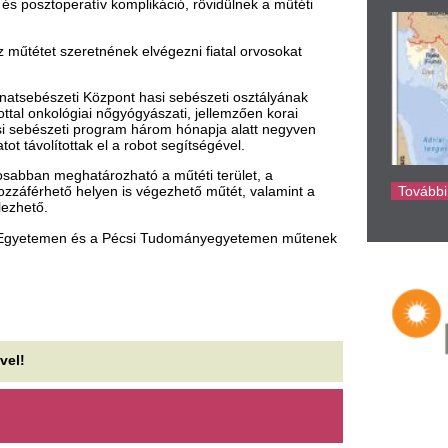
ke
 dél-koreai futballszövetség
Ittasan autózott az
lnézést kért a bíróknak
vezetése miatt elr
yújtott szexmasszázs miatt
kihallgatására, de