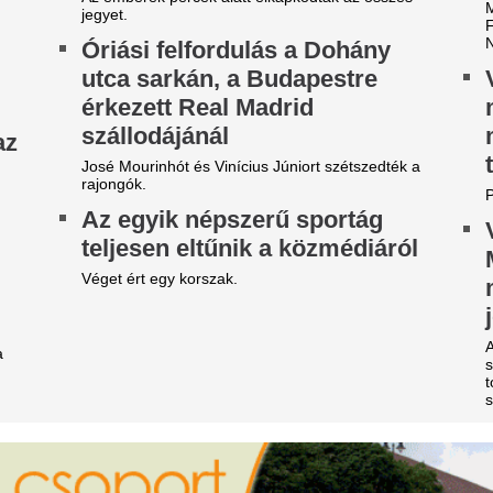
ost jött a hír: Kulcsár Edinát
Döntött a kormán
ilincsbe verve vitték el
változás jön a ház
rendelőkben, erre 
t vannak a részletek!
készülni
étvári Bence szerint
Délután kettőtől kormányszóviv
örvénytelen, ezért azonnal el
Magyar Péter miniszterelnök,
ell távolítani az orbáni
eheti kormányülés döntései é
alakulása kerül a fókuszba.
yűlöletpropagandáról szóló
Így kellene igazábó
mléktáblát a Szociális és
egy gasztroentero
saládügyi Minisztérium
szinte mindenki r
aláról
csinálja
KDNP frakcióvezetője szerint a tárca nem tudott
mutatni erről hatósági engedélyt.
Azt gondolnád, vécére menni 
pedig egy gasztroenterológus
ettő már valóra is vált Baba
hétköznapi szokásunk többet 
anga rémisztő 2026-os
emésztésünknek, mint hinné
óslataiból. A java azonban
Szerbiában fotózt