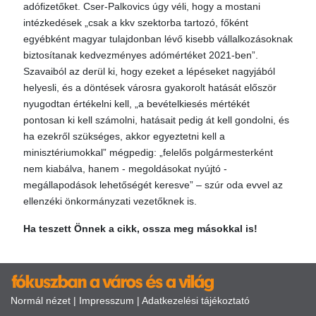
adófizetőket. Cser-Palkovics úgy véli, hogy a mostani
intézkedések „csak a kkv szektorba tartozó, főként
egyébként magyar tulajdonban lévő kisebb vállalkozásoknak
biztosítanak kedvezményes adómértéket 2021-ben”.
Szavaiból az derül ki, hogy ezeket a lépéseket nagyjából
helyesli, és a döntések városra gyakorolt hatását először
nyugodtan értékelni kell, „a bevételkiesés mértékét
pontosan ki kell számolni, hatásait pedig át kell gondolni, és
ha ezekről szükséges, akkor egyeztetni kell a
minisztériumokkal” mégpedig: „felelős polgármesterként
nem kiabálva, hanem - megoldásokat nyújtó -
megállapodások lehetőségét keresve” – szúr oda evvel az
ellenzéki önkormányzati vezetőknek is.
Ha teszett Önnek a cikk, ossza meg másokkal is!
Normál nézet
|
Impresszum
|
Adatkezelési tájékoztató