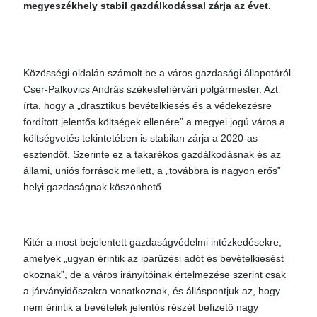
megyeszékhely stabil gazdálkodással zárja az évet.
Közösségi oldalán számolt be a város gazdasági állapotáról
Cser-Palkovics András székesfehérvári polgármester. Azt
írta, hogy a „drasztikus bevételkiesés és a védekezésre
fordított jelentős költségek ellenére” a megyei jogú város a
költségvetés tekintetében is stabilan zárja a 2020-as
esztendőt. Szerinte ez a takarékos gazdálkodásnak és az
állami, uniós források mellett, a „továbbra is nagyon erős”
helyi gazdaságnak köszönhető.
Kitér a most bejelentett gazdaságvédelmi intézkedésekre,
amelyek „ugyan érintik az iparűzési adót és bevételkiesést
okoznak”, de a város irányítóinak értelmezése szerint csak
a járványidőszakra vonatkoznak, és álláspontjuk az, hogy
nem érintik a bevételek jelentős részét befizető nagy