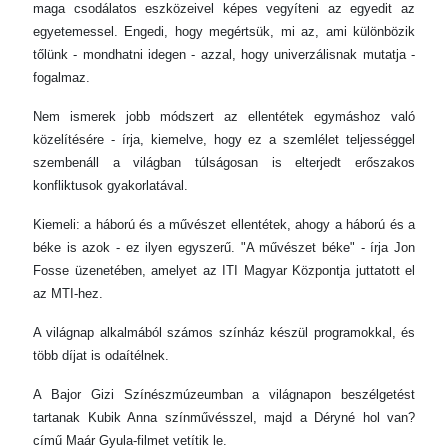
maga csodálatos eszközeivel képes vegyíteni az egyedit az
egyetemessel. Engedi, hogy megértsük, mi az, ami különbözik
tőlünk - mondhatni idegen - azzal, hogy univerzálisnak mutatja -
fogalmaz.
Nem ismerek jobb módszert az ellentétek egymáshoz való
közelítésére - írja, kiemelve, hogy ez a szemlélet teljességgel
szembenáll a világban túlságosan is elterjedt erőszakos
konfliktusok gyakorlatával.
Kiemeli: a háború és a művészet ellentétek, ahogy a háború és a
béke is azok - ez ilyen egyszerű. "A művészet béke" - írja Jon
Fosse üzenetében, amelyet az ITI Magyar Központja juttatott el
az MTI-hez.
A világnap alkalmából számos színház készül programokkal, és
több díjat is odaítélnek.
A Bajor Gizi Színészmúzeumban a világnapon beszélgetést
tartanak Kubik Anna színművésszel, majd a Déryné hol van?
című Maár Gyula-filmet vetítik le.