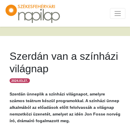
Szerdán van a színházi
világnap
2024.03.27.
Szerdán ünneplik a színházi világnapot, amelyre
számos teátrum készül programokkal. A színházi ünnep
alkalmából az előadások előtt felolvassák a világnap
nemzetközi üzenetét, amelyet az idén Jon Fosse norvég
író, drámaíró fogalmazott meg.