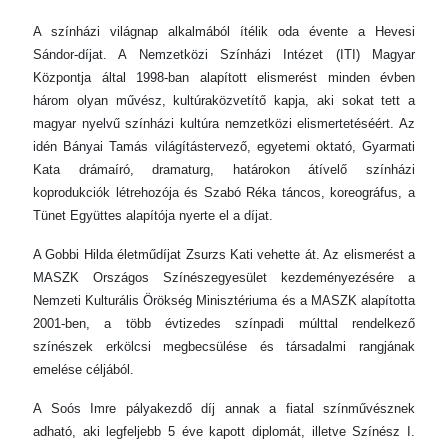
A színházi világnap alkalmából ítélik oda évente a Hevesi
Sándor-díjat. A Nemzetközi Színházi Intézet (ITI) Magyar
Központja által 1998-ban alapított elismerést minden évben
három olyan művész, kultúraközvetítő kapja, aki sokat tett a
magyar nyelvű színházi kultúra nemzetközi elismertetéséért. Az
idén Bányai Tamás világítástervező, egyetemi oktató, Gyarmati
Kata drámaíró, dramaturg, határokon átívelő színházi
koprodukciók létrehozója és Szabó Réka táncos, koreográfus, a
Tünet Együttes alapítója nyerte el a díjat.
A Gobbi Hilda életműdíjat Zsurzs Kati vehette át. Az elismerést a
MASZK Országos Színészegyesület kezdeményezésére a
Nemzeti Kulturális Örökség Minisztériuma és a MASZK alapította
2001-ben, a több évtizedes színpadi múlttal rendelkező
színészek erkölcsi megbecsülése és társadalmi rangjának
emelése céljából.
A Soós Imre pályakezdő díj annak a fiatal színművésznek
adható, aki legfeljebb 5 éve kapott diplomát, illetve Színész I.