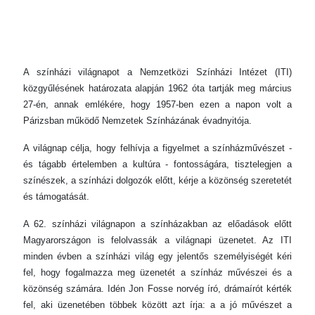
A színházi világnapot a Nemzetközi Színházi Intézet (ITI)
közgyűlésének határozata alapján 1962 óta tartják meg március
27-én, annak emlékére, hogy 1957-ben ezen a napon volt a
Párizsban működő Nemzetek Színházának évadnyitója.
A világnap célja, hogy felhívja a figyelmet a színházművészet -
és tágabb értelemben a kultúra - fontosságára, tisztelegjen a
színészek, a színházi dolgozók előtt, kérje a közönség szeretetét
és támogatását.
A 62. színházi világnapon a színházakban az előadások előtt
Magyarországon is felolvassák a világnapi üzenetet. Az ITI
minden évben a színházi világ egy jelentős személyiségét kéri
fel, hogy fogalmazza meg üzenetét a színház művészei és a
közönség számára. Idén Jon Fosse norvég író, drámaírót kérték
fel, aki üzenetében többek között azt írja: a a jó művészet a