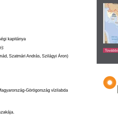
ke
g-Görögország vízilabda