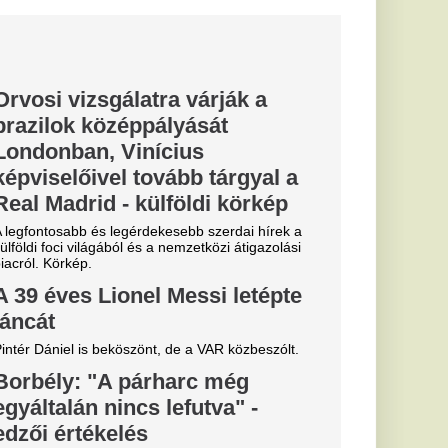
ezős párharc.
pesttől van
n sincs
elyet találunk a
 mindenki azt hinné,