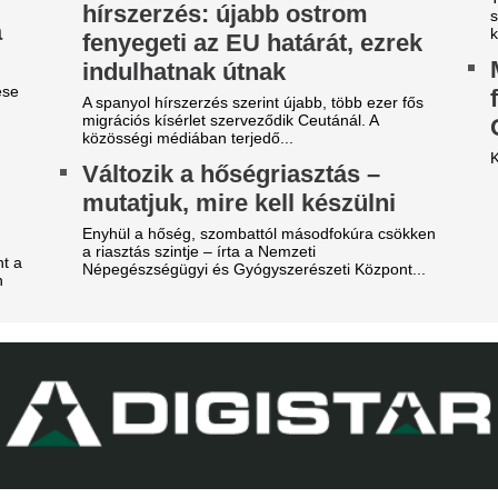
z a játékos lehet a
Orvosi vizsgálatra
erencváros 12. távozója ezen
brazilok középpál
 nyáron
Londonban, Viníc
képviselőivel tová
re mutatnak a jelek.
Real Madrid - külf
obilja miatt verték agyon
A legfontosabb és legérdekes
árdakövekkel a 27 éves
külföldi foci világából és a n
utballistát
piacról. Körkép.
sportolót az otthona előtt ütötték eszméletlenre.
A 39 éves Lionel M
láncát
ombameglepetés: Szoboszlai
arátja, Mohamed Salah
Pintér Dániel is beköszönt, d
örökországban folytatja!
Borbély: "A párh
mbameglepetés a futballvilágban: Szoboszlai
egyáltalán nincs l
minik korábbi liverpooli csapattársa és barátja,
edzői értékelés
hamed Salah Törökországba igazol.
Borbély Balázs értékelte a Gó
gy másik spanyol
látottakat.
ilágbajnokot vesz meg a Real
Borbély Balázs jo
adrid, ha nem sikerül
vár az FTC-siker e
eigazolni Rodrit
visszavágón, a Gó
tek óta próbálkoznak a Manchester City
nem mondott le a
anylabdásának a megszerzésével.
továbbjutásról