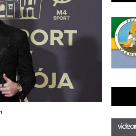
F
m
H
P
l
k
k
ya
H
új
ta
i András, Szilágyi Áron)
az
er
rá
Ho