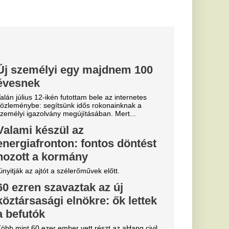
 amelyet azt
yar Péter...
János
g járt be az
ányzó képviselők.