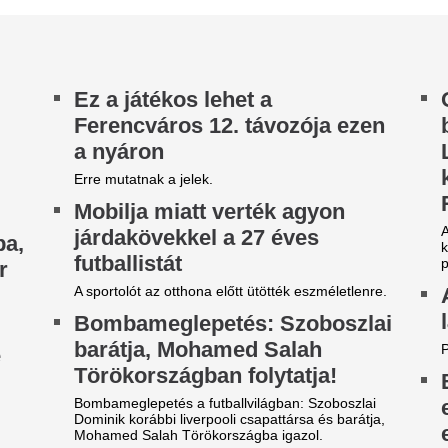
Még nincs lefutva a El-selejt
 vármegyére máris kiadták a
Egy órányira Buda
ivatar-riasztást, villámmal és
egy tó, ahol nyáro
égesővel jön a lehűlés -
tömeg
dőjárás-előrejelzés
Fél tizenegykor még szabad h
fűben, pedig kánikula van, és
gre tetőzött a forróság, jön a hidegfront és a