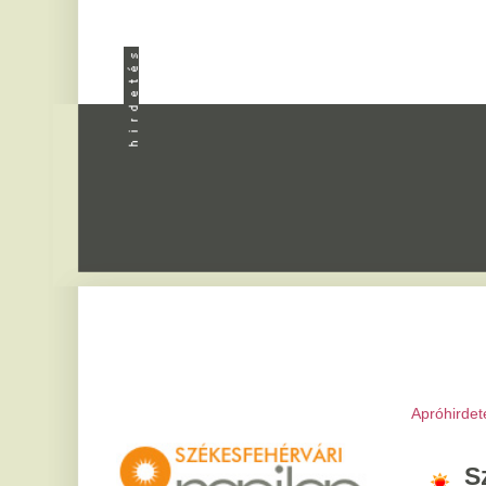
Apróhirdetés
|
Progra
Székesfeh
2026. augusztus 6, csü
Bettina