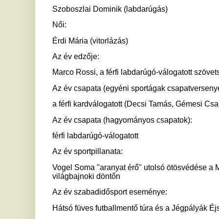
férfi labdarúgó-válogatott
Az év sportpillanata:
Vogel Soma "aranyat érő" utolsó ötösvédése a Magyarorszá
világbajnoki döntőn
Az év szabadidősport eseménye:
Hátsó füves futballmentő túra és a Jégpályák Éjszakája.
FOGYATÉKOS SPORTOLÓK
Férfi:
Kiss Péter Pál (kajak-kenu, paralimpikon)
Női:
Ekler Luca (atlétika, parasportoló)
Csapat:
szervátültetett asztalitenisz férfi páros
MTI/Hegedüs Róbert
Ha tetszett a cikk Önnek, ossza meg ismerőseivel!