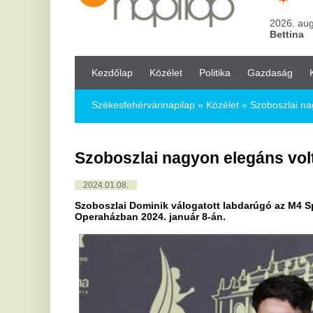
Kezdőlap
Közélet
Politika
Gazdaság
Kultúra
Bul
Székesfehérvárinapilap
»
Közélet »
Szoboszlai nagyon elegáns v
Szoboszlai nagyon elegáns volt és nyer
2024.01.08.
Szoboszlai Dominik válogatott labdarúgó az M4 Sport-Az Év Sp
Operaházban 2024. január 8-án.