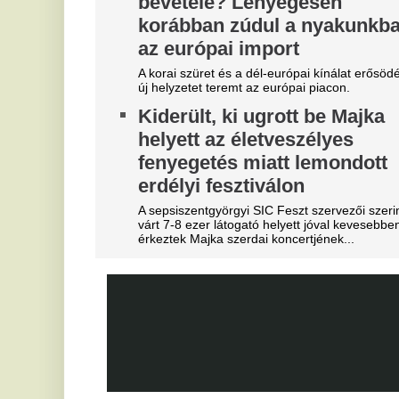
Szoboszlait nem érdekli a
E
felelősség, Liverpoolban a
F
vezetőségre mutogat
a
A Liverpool körül ugyanakkor továbbra sem
Er
csitulnak a viták, még szükség lenne néhány
M
komoly erősítésre.
j
Real Madrid: robbant a bomba,
f
éjszaka eldőlt Vinícius Júnior
jövője
A 
B
Mourinhót is bevonták a vezetők.
b
Lengyel ellenfelét is legyűrte
T
hazai pályán az FTC, egy
lépésre a zöld-fehérek az
Bo
Do
európai főtáblától
Mo
Egy villanás döntött.
E
Teljes átvilágítás indult az
v
egyik magyar
M
sportszövetségnél
l
Biztosan lesznek személyi változások.
He
ar