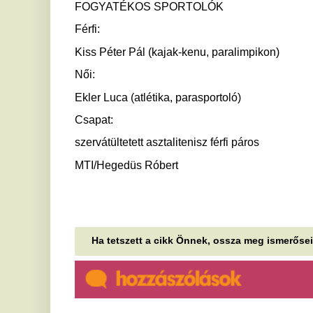
Ki lesz az új köztársasági
„
elnök? Már augusztus 20-án
m
fontos feladat vár rá
l
ö
Jövő kedden dönt az Országgyűlés Magyarország
új köztársasági elnökéről. Az újonnan
Fo
megválasztott államfő a törvényi...
íg
eg
Feketedik a dió zöld burka? Így
különböztesd meg a
B
betegséget a kártevőtől
k
e
Idén is sokan tapasztalják, hogy a dió zöld burka
elsötétedik, foltosodik, majd rothadásnak indul.
A 
Cikkünk segít megkülönböztetni, hogy...
ne
Veszélyben a körtetermelők
V