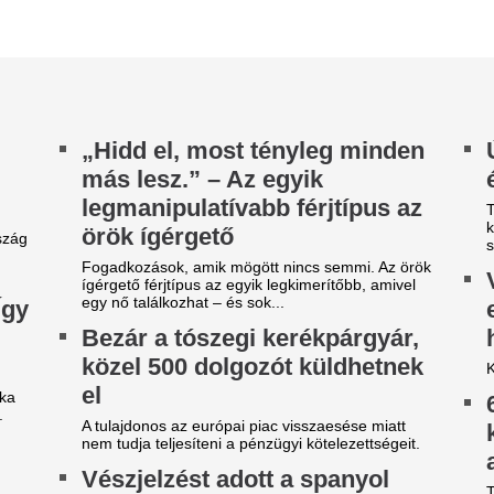
írszerzés: újabb ostrom
szervezet online szavazásán,
követően indítottak, hogy Mag
enyegeti az EU határát, ezrek
Meglátszik Lázár 
ndulhatnak útnak
fizetésén, hogy ali
spanyol hírszerzés szerint újabb, több ezer fős
grációs kísérlet szerveződik Ceutánál. A
Országházba
zösségi médiában terjedő...
Kiderült, mennyit buktak a hi
áltozik a hőségriasztás –
utatjuk, mire kell készülni
yhül a hőség, szombattól másodfokúra csökken
riasztás szintje – írta a Nemzeti
pegészségügyi és Gyógyszerészeti Központ...