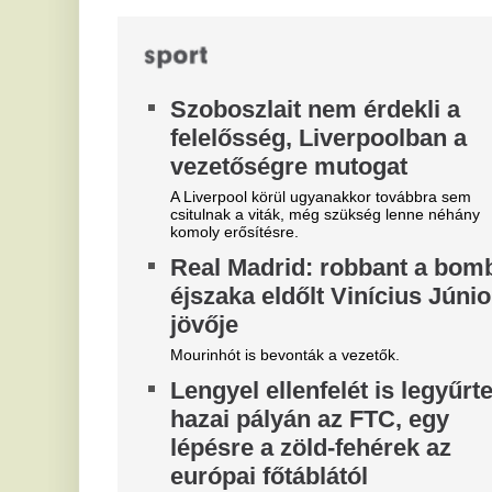
Magyar Péter felmentette Nagy
4
Mártont
z
j
Kármán András vette át a helyét az IMF-nél.
I
Zivatar csap le erre a 15
Vé