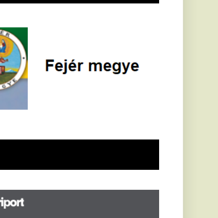
öldrengés rázta
eg
orvátországot,
écsett is érezni
ehetett, anyagi
árok is
eletkeztek
orvátországban
abb földrengés volt
pasztalható, az MTI
t írja: ezúttal 6,3-es
ősségű földrengés
zta meg
rvátországot