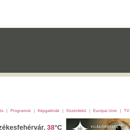
mok
|
Képgalériák
|
Közérdekű
|
Európai Unió
|
TV
|
Fejér megye
|
Archívu
érvár,
38
°C
törtök,
Berta,