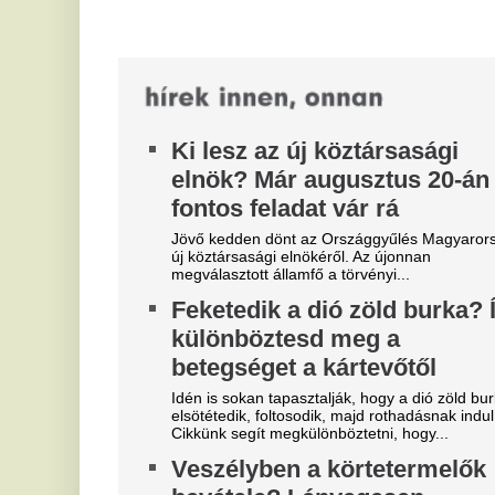
bevétele? Lényegesen
h
korábban zúdul a nyakunkba
f
az európai import
i
A korai szüret és a dél-európai kínálat erősödése
A 
új helyzetet teremt az európai piacon.
mi
kö
Kiderült, ki ugrott be Majka
helyett az életveszélyes
V
fenyegetés miatt lemondott
m
erdélyi fesztiválon
En
a 
A sepsiszentgyörgyi SIC Feszt szervezői szerint a
Né
várt 7-8 ezer látogató helyett jóval kevesebben
érkeztek Majka szerdai koncertjének...