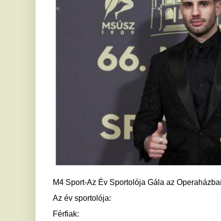
M4 Sport-Az Év Sportolója Gála az Operaházban
Az év sportolója:
Férfiak:
Szoboszlai Dominik (labdarúgás)
Női:
Érdi Mária (vitorlázás)
Az év edzője:
Marco Rossi, a férfi labdarúgó-válogatott szövetségi kapitán
Az év csapata (egyéni sportágak csapatversenye):
a férfi kardválogatott (Decsi Tamás, Gémesi Csanád, Szatmár
Az év csapata (hagyományos csapatok):