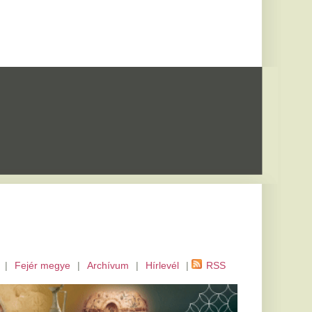
m
|
Hírlevél
|
RSS