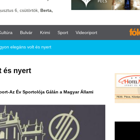
vár
Krimi
Sport
Videoriport
olt és nyert
t
ortolója Gálán a Magyar Állami