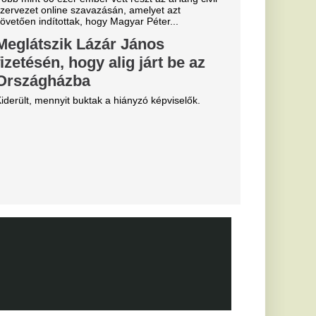
 várják a
yását
ius
bb tárgyal a
öldi körkép
ebb szerdai hírek a
emzetközi átigazolási
essi letépte
e a VAR közbeszólt.
arc még
efutva" -
rnik Zabrze elleni
bb játékot
llenére a
rnik edzője