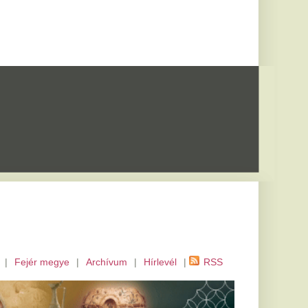
m
|
Hírlevél
|
RSS