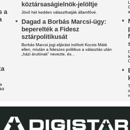
évécsatorna hozta le a
Fradi-Real: Világs
ülönös szexbotrány részleteit
el Budapestet - it
első képek, videó
rcsa dolgokra derült fény a világbajnokságot
gjárt focinemzetnél.
Megérkezett Budapestre a Re
Ferencváros elleni mérkőzés 
ilágsztár érkezik Budapestre,
New York Palace Budapest Ho
1 éve nem látott ilyet a
Veszélybe került 
agyar főváros
magyarországi E
 emberek percek alatt elkapkodták az összes
megrendezése a M
gyet.
téri tűz miatt
riási felfordulás a Dohány
Pósfai Gábor is megszólalt.
tca sarkán, a Budapestre
rkezett Real Madrid
Aranyérmes lett 
zállodájánál
válogatott a portu
Európa-bajnoksá
sé Mourinhót és Vinícius Júniort szétszedték a
jongók.
Tiba Panna keze a legfontos
remegett meg, bezzeg a span
z egyik népszerű sportág
eljesen eltűnik a közmédiáról
Véget ért az Orbá
Megszületett a dö
get ért egy korszak.
magyar válogatot