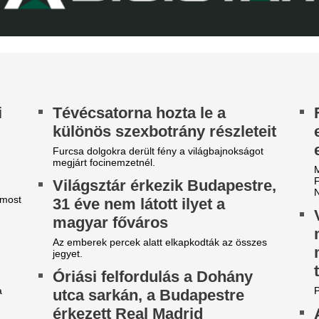
jövőjéről
A nyári átigazolási pletykák 
sportigazgatója egyértelművé 
továbbra is Willi Orbánnal te
szezont.
ettő már valóra is vált Baba
Pásztor Annáékat
anga rémisztő 2026-os
felengedni a repül