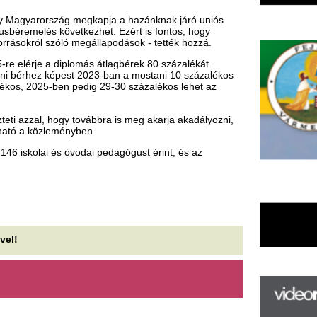
ényben.
 óvodai pedagógust érint, és az
F
m
H
P
l
k
k
H
új
ta
az
er
rá
Ho