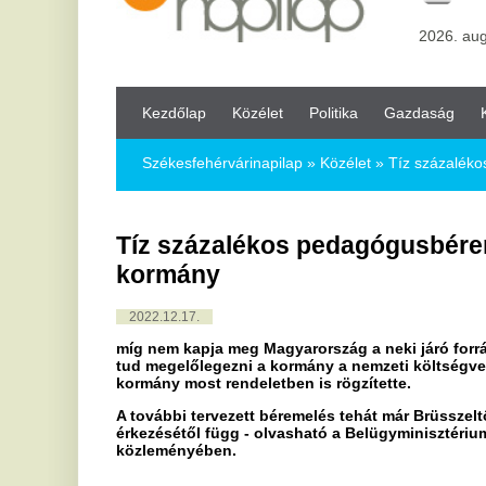
Kezdőlap
Közélet
Politika
Gazdaság
Kultúra
Bul
Székesfehérvárinapilap
»
Közélet »
Tíz százalékos pedagógusb
Tíz százalékos pedagógusbéremelést t
kormány
2022.12.17.
míg nem kapja meg Magyarország a neki járó forrásokat, addi
tud megelőlegezni a kormány a nemzeti költségvetés terhére a
kormány most rendeletben is rögzítette.
A további tervezett béremelés tehát már Brüsszeltől és a Magy
érkezésétől függ - olvasható a Belügyminisztériumnak az MTI-he
közleményében.
A tárca azt írta: a kormány többször leszögezte, ahogy Magyarors
forrásokat, a rendszerváltás óta legnagyobb pedagógusbéremelés kö
hamarosan megszülethetnek a hazánkat illető uniós forrásokról szó
A kormány terve, hogy a pedagógusok átlagbére 2025-re elérje a di
Amennyiben megérkeznek az uniós források, a mostani bérhez kép
béremelés helyett 21 százalékos, 2024-ben 25 százalékos, 2025-be
emelés mértéke.
"A pedagógusbéremelést egyedül a baloldal veszélyezteti azzal, hog