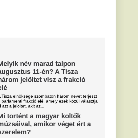
ia, Sárvári Anna,
 adtak erőt és ihletet
ek. A...
odi
stopher
atlan
ának eddigi
dén mozikba került
os (közel 80...
i a Tisza
öknek
a a Tisza-frakció
árhatóan kedden