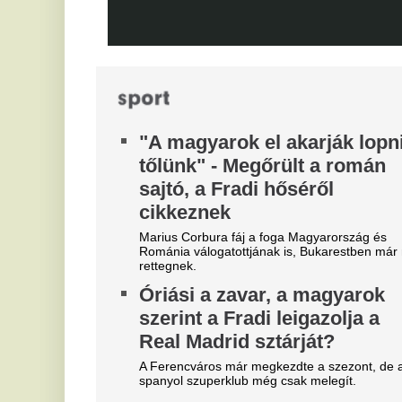
kézzel maradhat
Különleges üzletre készül a Liverpool,
sztárcsapattól érkezik az új kedvenc.
"A magyarok el akarják lopni
K
tőlünk" - Megőrült a román
V