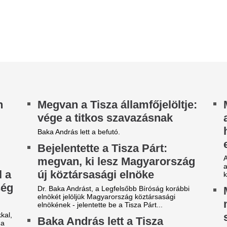
Léda, Csinszka, Szendrey Júl
öztársaságielnök-jelöltje
Gyarmati Fanni - hosszú ideig
a legnagyobb íróknak, költőkn
vő hét kedden választhatják államfővé.
Mi a nagy hollywo
agad a Borbás Marcsi-ügy:
pénzcsináló, Chri
eperelték a Fidesz
Nolan megállíthat
ztárpolitikusát
sikerének titka?
rbás Marcsi jogi eljárást indított Kocsis Máté
len, miután a fideszes politikus a választás után
Christopher Nolan pályafutás
ázi árulónak” nevezte, és...
legdrágább darabja volt az i
Odüsszeia, a 250 millió dollár
Baka Andrást jelöl
köztársasági eln
Titkos szavazással döntött ról
szombaton. Az új államfőt v
választja meg a parlament.