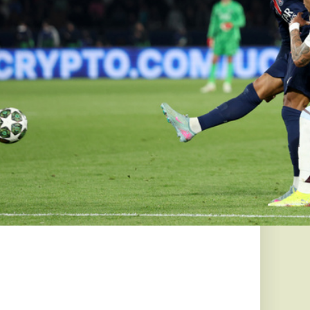
talpon
A Tisza
z a frakció
 három nevet terjeszt
ly ezek közül választja
ar költők
 véget ért a