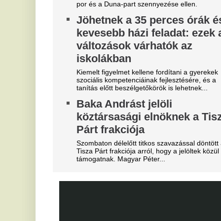
"A magyarok el akarják lopni
T
tőlünk" - Megőrült a román
k
sajtó, a Fradi hőséről
Fu
me
cikkeznek
V
Marius Corbura fáj a foga Magyarország és
Románia válogatottjának is, Bukarestben már most
3
rettegnek.
m
Óriási a zavar, a magyarok
Az
szerint a Fradi leigazolja a
je
Real Madrid sztárját?
Ó
A Ferencváros már megkezdte a szezont, de a
u
spanyol szuperklub még csak melegít.
é
Mesterit húzott a Liverpool, az
s
éjszaka leigazolták az FC
Jo
Barcelona világsztárját
ra
Ennek semmi előjele nem volt.
A
Bejelentkezett a Liverpool
t
következő csapatkapitánya?
Vé
Szoboszlai Dominik üres