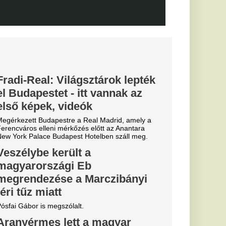
után az RB Leipzig
tette: a klub
rvezi a következő
 nem akarta
őre a