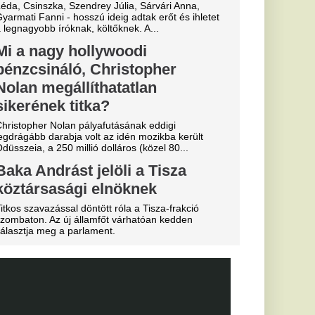
ztárok lepték
t vannak az
k
al Madrid, amely a
előtt az Anantara
telben száll meg.
a
b
arczibányi
a magyar
gáliai
gon
abb pillanatban sem
yolé...
n-saga:
ntés a
t védő