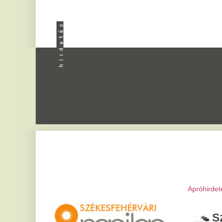
Apróhirdetés
|
Progra
Székesfeh
2026. augusztus 8, sz