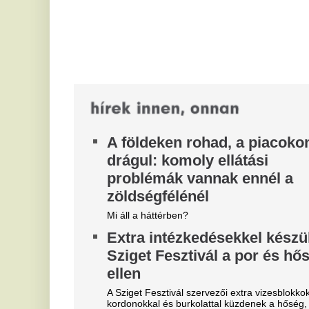
por és a Duna-part szennyezése ellen.
k
Jöhetnek a 35 perces órák és a
Jö
kevesebb házi feladat: ezek a
D
változások várhatók az
b
iskolákban
s
Kiemelt figyelmet kellene fordítani a gyerekek
Bo
szociális kompetenciáinak fejlesztésére, és a
el
tanítás előtt beszélgetőkörök is lehetnek...
„h
Baka Andrást jelöli
köztársasági elnöknek a Tisza
Párt frakciója
Szombaton délelőtt titkos szavazással döntött a
Tisza Párt frakciója arról, hogy a jelöltek közül kit
támogatnak. Magyar Péter...