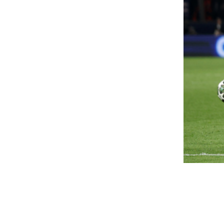
egvan a Tisza államfőjelöltje:
Melyik név marad 
ége a titkos szavazásnak
augusztus 11-én? 
három jelöltet vis
ka András lett a befutó.
elé
ejelentette a Tisza Párt:
A Tisza elnöksége szombaton
egvan, ki lesz Magyarország
a parlamenti frakció elé, ame
j köztársasági elnöke
ki azt a jelöltet, akit az...
. Baka Andrást, a Legfelsőbb Bíróság korábbi
Mi történt a magy
nökét jelöljük Magyarország köztársasági
múzsáival, amikor
nökének - jelentette be a Tisza Párt...
szerelem?
aka András lett a Tisza