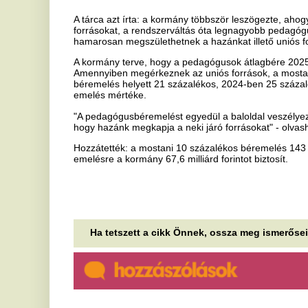
hogy hazánk megkapja a neki járó forrásokat" - olvasható a közlem
Hozzátették: a mostani 10 százalékos béremelés 143 146 iskolai és
emelésre a kormány 67,6 milliárd forintot biztosít.
Ha tetszett a cikk Önnek, ossza meg ismerőseivel!