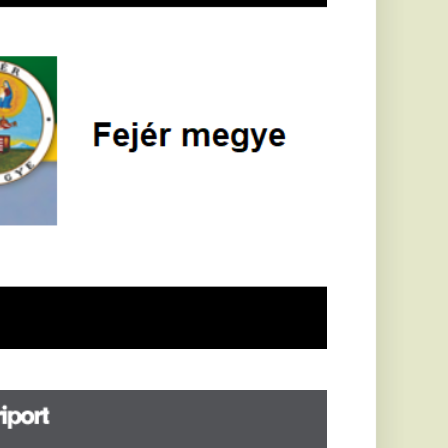
öldrengés rázta
eg
orvátországot,
écsett is érezni
ehetett, anyagi
árok is
eletkeztek
orvátországban
abb földrengés volt
pasztalható, az MTI
t írja: ezúttal 6,3-es
ősségű földrengés
zta meg
rvátországot