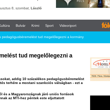
vár
Krimi
Sport
Videoriport
éremelést tud megelőlegezni a kormány
ud megelőlegezni a
g 10 százalékos pedagógusbéremelést
 mostani szankciós válságban - ezt a
arországnak járó uniós források
z péntek este eljuttatott
zág megkapja a hazánknak járó uniós
vetkezhet. Ezért is fontos, hogy
ló megállapodások - tették hozzá.
plomás átlagbérek 80 százalékát.
est 2023-ban a mostani 10 százalékos
n pedig 29-30 százalékos lehet az
y továbbra is meg akarja akadályozni,