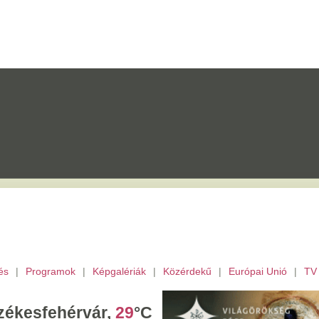
mok
|
Képgalériák
|
Közérdekű
|
Európai Unió
|
TV
|
Fejér megye
|
Archívu
érvár,
29
°C
ombat,
László