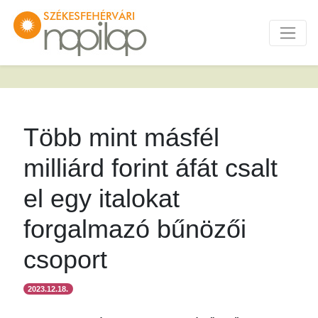
Több mint másfél
milliárd forint áfát csalt
el egy italokat
forgalmazó bűnözői
csoport
2023.12.18.