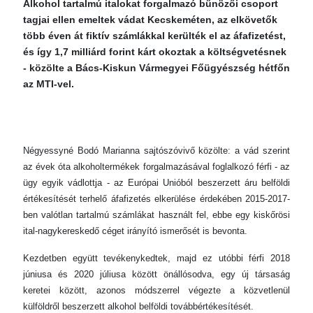
Alkohol tartalmú italokat forgalmazó bűnözői csoport
tagjai ellen emeltek vádat Kecskeméten, az elkövetők
több éven át fiktív számlákkal kerülték el az áfafizetést,
és így 1,7 milliárd forint kárt okoztak a költségvetésnek
- közölte a Bács-Kiskun Vármegyei Főügyészség hétfőn
az MTI-vel.
Négyessyné Bodó Marianna sajtószóvivő közölte: a vád szerint
az évek óta alkoholtermékek forgalmazásával foglalkozó férfi - az
ügy egyik vádlottja - az Európai Unióból beszerzett áru belföldi
értékesítését terhelő áfafizetés elkerülése érdekében 2015-2017-
ben valótlan tartalmú számlákat használt fel, ebbe egy kiskőrösi
ital-nagykereskedő céget irányító ismerősét is bevonta.
Kezdetben együtt tevékenykedtek, majd ez utóbbi férfi 2018
júniusa és 2020 júliusa között önállósodva, egy új társaság
keretei között, azonos módszerrel végezte a közvetlenül
külföldről beszerzett alkohol belföldi továbbértékesítését.