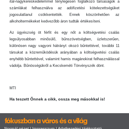
ital-nagykereskedelemmel ténylegesen foglalkozó társaságok a
számlákat felhasználva az adófizetési kötelezettségüket
jogosulatlanul csökkentették. Ennek köszönhetően az
alkoholtermékeket kedvezőbb áron tudták értékesíteni.
Az ügyészség öt férfit és egy nőt a költségvetési csalás
legsúlyosabban minősülő, bűnszövetségben, üzletszerűen,
különösen nagy vagyoni hátrányt okozó bűntettével, további 11
társukat a közreműködésük arányában a költségvetési csalás
enyhébb bűntettével, valamint hamis magánokirat felhasználással
vádolja. Bűnösségükről a Kecskeméti Törvényszék dönt.
MTI
Ha teszett Önnek a cikk, ossza meg másokkal is!
Normál nézet
|
Impresszum
|
Adatkezelési tájékoztató