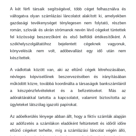
A két férfi társaik segítségével, több céget felhasználva és
váltogatva olyan számlázási láncolatot alakított ki, amelyekben
gazdasági tevékenységet ténylegesen nem folytató, részben
román, szlovák és ukrán strómanok nevén lévő cégeket tüntettek
fel közösségi beszerzőként és első belföldi értékesítőként. A
székhelyszolgáltatóhoz bejelentett cégeknek vagyonuk,
könyvelésük nem volt, adóbevallást egy idő után nem
készítettek.
A vádlottak között van, aki az eltűnő cégek létrehozásában,
névleges képviselőinek beszervezésében és irányításában
működött közre, továbbá koordinálta a társaságok bankszámláiról
a készpénzfelvételeket és a befizetéseket. Más az
adóraktárakkal tartotta a kapcsolatot, valamint biztosította az
ügyleteket látszólag igazoló papírokat.
Az adóelkerülés lényege abban állt, hogy a fiktív számlák alapján
az adófizetés a számlákon eladóként feltüntetett és időről időre
eltűnő cégeket terhelte, míg a számlázási láncolat végén álló,